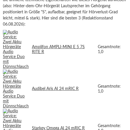
die ähnliche technische Eigenschaften wie dieses Hörgerät aufweisen
(also: Hinter-dem-Ohr-Hörgerät Lautsprecher im Gehörgang
positioniert in Größe "S", aufladbar, geeignet für Hörverlust-Grad
leicht, mittel & stark). Hier sind die besten 3 (Redaktionsstand
06.08.2026):
Amplifon AMPLI-MINI E 5 7S
Gesamtnote:
RITE R
1,0
Gesamtnote:
Audibel Aris AI 24 mRIC R
1,0
Gesamtnote:
Starkey Omega AI 24 mRIC R