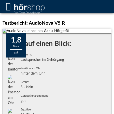
Testbericht: AudioNova V5 R
1,8
Alles auf einen Blick:
Note
gut
Bauform:
Lautsprecher im Gehörgang
Position am Ohr:
hinter dem Ohr
Größe:
S - klein
Geräuschmanagement:
gut
Equalizer: