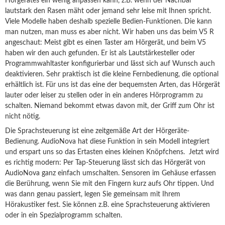
Hörgerätes ein wenig anpassen kann, z.B. wenn der Nachbar
lautstark den Rasen mäht oder jemand sehr leise mit Ihnen spricht.
Viele Modelle haben deshalb spezielle Bedien-Funktionen. Die kann
man nutzen, man muss es aber nicht. Wir haben uns das beim V5 R
angeschaut: Meist gibt es einen Taster am Hörgerät, und beim V5
haben wir den auch gefunden. Er ist als Lautstärkesteller oder
Programmwahltaster konfigurierbar und lässt sich auf Wunsch auch
deaktivieren. Sehr praktisch ist die kleine Fernbedienung, die optional
erhältlich ist. Für uns ist das eine der bequemsten Arten, das Hörgerät
lauter oder leiser zu stellen oder in ein anderes Hörprogramm zu
schalten. Niemand bekommt etwas davon mit, der Griff zum Ohr ist
nicht nötig.
Die Sprachsteuerung ist eine zeitgemäße Art der Hörgeräte-
Bedienung. AudioNova hat diese Funktion in sein Modell integriert
und erspart uns so das Ertasten eines kleinen Knöpfchens. Jetzt wird
es richtig modern: Per Tap-Steuerung lässt sich das Hörgerät von
AudioNova ganz einfach umschalten. Sensoren im Gehäuse erfassen
die Berührung, wenn Sie mit den Fingern kurz aufs Ohr tippen. Und
was dann genau passiert, legen Sie gemeinsam mit Ihrem
Hörakustiker fest. Sie können z.B. eine Sprachsteuerung aktivieren
oder in ein Spezialprogramm schalten.