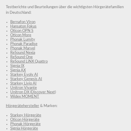
Testberichte und Beurteilungen über die wichtigsten Hörgerätefamilien
in Deutschland:
Bernafon Viron
Hansaton Fokus
Oticon OPN S
Oticon More
Phonak Lumity
Phonak Paradise
Phonak Marvel
ReSound Nexia
ReSound One
ReSound LiNX Quattro
Signia IX
Signia AX
Starkey Evolv AI
Starkey Genesis AI
Starkey Livio AI
Unitron Vivante
Unitron DX (Discover Next)
Widex MOMENT
Hörgerätehersteller
& Marken:
Starkey Hörgeräte
Oticon Hörgeräte
Phonak Hörgeräte
Signia Hörgeräte