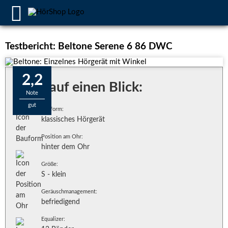
Testbericht: Beltone Serene 6 86 DWC
2,2
Alles auf einen Blick:
Note
gut
Bauform:
klassisches Hörgerät
Position am Ohr:
hinter dem Ohr
Größe:
S - klein
Geräuschmanagement:
befriedigend
Equalizer: