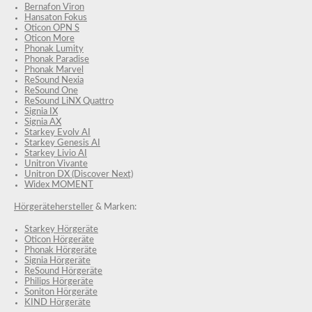
Bernafon Viron
Hansaton Fokus
Oticon OPN S
Oticon More
Phonak Lumity
Phonak Paradise
Phonak Marvel
ReSound Nexia
ReSound One
ReSound LiNX Quattro
Signia IX
Signia AX
Starkey Evolv AI
Starkey Genesis AI
Starkey Livio AI
Unitron Vivante
Unitron DX (Discover Next)
Widex MOMENT
Hörgerätehersteller
& Marken:
Starkey Hörgeräte
Oticon Hörgeräte
Phonak Hörgeräte
Signia Hörgeräte
ReSound Hörgeräte
Philips Hörgeräte
Soniton Hörgeräte
KIND Hörgeräte