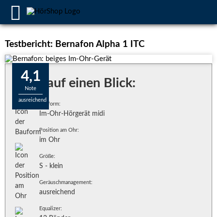
Testbericht: Bernafon Alpha 1 ITC
4,1
Alles auf einen Blick:
Note
ausreichend
Bauform:
Im-Ohr-Hörgerät midi
Position am Ohr:
im Ohr
Größe:
S - klein
Geräuschmanagement:
ausreichend
Equalizer: