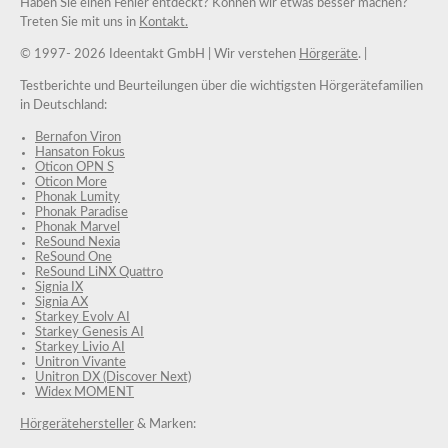
Haben Sie einen Fehler entdeckt? Können wir etwas besser machen?
Treten Sie mit uns in
Kontakt.
© 1997-
2026 Ideentakt GmbH
| Wir verstehen
Hörgeräte
. |
Testberichte und Beurteilungen über die wichtigsten Hörgerätefamilien
in Deutschland:
Bernafon Viron
Hansaton Fokus
Oticon OPN S
Oticon More
Phonak Lumity
Phonak Paradise
Phonak Marvel
ReSound Nexia
ReSound One
ReSound LiNX Quattro
Signia IX
Signia AX
Starkey Evolv AI
Starkey Genesis AI
Starkey Livio AI
Unitron Vivante
Unitron DX (Discover Next)
Widex MOMENT
Hörgerätehersteller
& Marken: