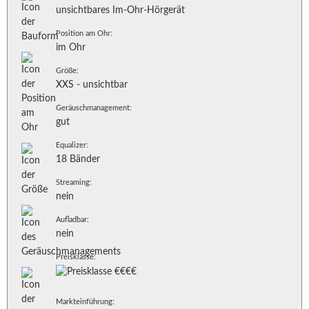
unsichtbares Im-Ohr-Hörgerät
Position am Ohr:
im Ohr
Größe:
XXS - unsichtbar
Geräuschmanagement:
gut
Equalizer:
18 Bänder
Streaming:
nein
Aufladbar:
nein
Preisklasse:
Markteinführung: