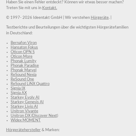
Haben Sie einen Fehler entdeckt? Können wir etwas besser machen?
Treten Sie mit uns in
Kontakt.
© 1997-
2026 Ideentakt GmbH
| Wir verstehen
Hörgeräte
. |
Testberichte und Beurteilungen über die wichtigsten Hörgerätefamilien
in Deutschland:
Bernafon Viron
Hansaton Fokus
Oticon OPN S
Oticon More
Phonak Lumity
Phonak Paradise
Phonak Marvel
ReSound Nexia
ReSound One
ReSound LiNX Quattro
Signia IX
Signia AX
Starkey Evolv AI
Starkey Genesis AI
Starkey Livio AI
Unitron Vivante
Unitron DX (Discover Next)
Widex MOMENT
Hörgerätehersteller
& Marken: