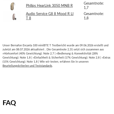
Gesamtnote:
Philips HearLink 3050 MNB R
1,7
Audio Service G8 8 Mood R LI
Gesamtnote:
T 8
1,8
Unser Bernafon Encanta 100 miniBTE T Testbericht wurde am 09.06.2026 erstellt und
zuletzt am 08.07.2026 aktualisiert . Die Gesamtnote 2,31 setzt sich zusammen aus
»Hörkomfort (40% Gewichtung): Note 2,7 | »Bedienung & Konnektivität (28%
Gewichtung): Note 1,8 | »Einfachheit & Sicherheit (17% Gewichtung): Note 2,8 | »Extras
(15% Gewichtung): Note 1,8 | Wie wir testen, erfahren Sie in unseren
Beurteilungskriterien und Teststandards
.
FAQ