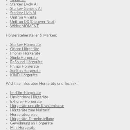
Signia AX
Starkey Evolv AI
Starkey Genesis AI
Starkey Livio AI
Unitron Vivante
Unitron DX (Discover Next)
Widex MOMENT
Hörgerätehersteller
& Marken:
Starkey Hörgeräte
Oticon Hörgeräte
Phonak Hörgeräte
Signia Hörgeräte
ReSound Hörgeräte
Philips Hörgeräte
Soniton Hörgeräte
KIND Hörgeräte
Wichtige Infos über Hörgeräte und Technik:
Im-Ohr-Hörgeräte
Unsichtbare Hörgeräte
Exhörer-Hörgeräte
Hörgeräte und die Krankenkasse
Hörgeräte zum Nulltarif
Hörgerätepreise
Hörgeräte-Ferneinstellung
Gewöhnung an Hörgeräte
Mini Hörgeräte