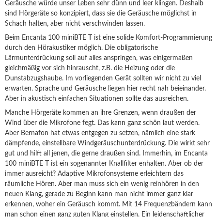
Geräusche würde unser Leben sehr dünn und leer klingen. Deshalb
sind Hörgeräte so konzipiert, dass sie die Geräusche möglichst in
Schach halten, aber nicht verschwinden lassen.
Beim Encanta 100 miniBTE T ist eine solide Komfort-Programmierung
durch den Hörakustiker möglich. Die obligatorische
Lärmunterdrückung soll auf alles anspringen, was einigermaßen
gleichmäßig vor sich hinrauscht, z.B. die Heizung oder die
Dunstabzugshaube. Im vorliegenden Gerät sollten wir nicht zu viel
erwarten. Sprache und Geräusche liegen hier recht nah beieinander.
Aber in akustisch einfachen Situationen sollte das ausreichen.
Manche Hörgeräte kommen an ihre Grenzen, wenn draußen der
Wind über die Mikrofone fegt. Das kann ganz schön laut werden.
Aber Bernafon hat etwas entgegen zu setzen, nämlich eine stark
dämpfende, einstellbare Windgeräuschunterdrückung. Die wirkt sehr
gut und hilft all jenen, die gerne draußen sind. Immerhin, im Encanta
100 miniBTE T ist ein sogenannter Knallfilter enhalten. Aber ob der
immer ausreicht? Adaptive Mikrofonsysteme erleichtern das
räumliche Hören. Aber man muss sich ein wenig reinhören in den
neuen Klang, gerade zu Beginn kann man nicht immer ganz klar
erkennen, woher ein Geräusch kommt. Mit 14 Frequenzbändern kann
man schon einen ganz guten Klang einstellen. Ein leidenschaftlicher