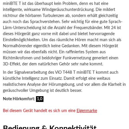
miniBTE T ist das überhaupt kein Problem, denn es hat eine
intelligente, wirksame Windgeräuschunterdrückung. Die mildert
nichtnur die hörbaren Turbulenzen ab, sondern erhält gleichzeitig
auch noch das Sprachverstehen. Sehr wichtig für eine gute Sprach-
Lärm-Unterscheidung ist die Anzahl der Frequenzbänder. Mit 24 ist
dieses Hörgerät ganz vorne mit dabei und bietet hervorragende
Einstellmöglichkeiten. Um das räumliche Hören macht man sich als
Normalhörender eigentlich keine Gedanken. Mit diesem Hörgerät
müssen wir das ebenfalls nicht. Ein raffiniertes System aus
Richtmikrofonen und beidohriger Funkvernetzung generiert einen
3D-Effekt, der dem natürlichen Gehör sehr nahe kommt.
In der Signalverarbeitung des ViO T448 T miniBTE T kommt auch
künstliche Intelligenz zum Einsatz. Damit erfolgt eine weitaus
realistischere Analyse der Hörumgebung, und vor allem die Klarheit in
geräuschvoller Umgebung ist deutlich besser.
Note Hörkomfort:
1,0
Bei diesem Gerät handelt es sich um eine
Eigenmarke
Bedienung & Konnektivität