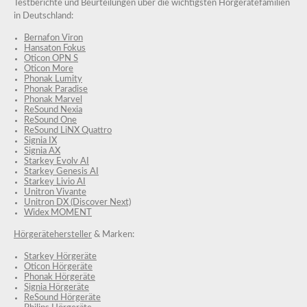
Testberichte und Beurteilungen über die wichtigsten Hörgerätefamilien
in Deutschland:
Bernafon Viron
Hansaton Fokus
Oticon OPN S
Oticon More
Phonak Lumity
Phonak Paradise
Phonak Marvel
ReSound Nexia
ReSound One
ReSound LiNX Quattro
Signia IX
Signia AX
Starkey Evolv AI
Starkey Genesis AI
Starkey Livio AI
Unitron Vivante
Unitron DX (Discover Next)
Widex MOMENT
Hörgerätehersteller
& Marken:
Starkey Hörgeräte
Oticon Hörgeräte
Phonak Hörgeräte
Signia Hörgeräte
ReSound Hörgeräte