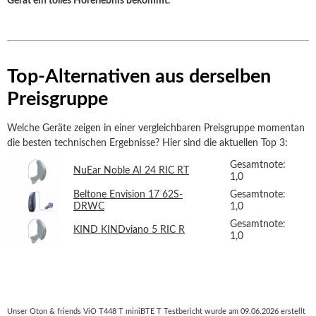
Gerät ein tolles Hörerlebnis bekommt.
Top-Alternativen aus derselben
Preisgruppe
Welche Geräte zeigen in einer vergleichbaren Preisgruppe momentan
die besten technischen Ergebnisse? Hier sind die aktuellen Top 3:
Gesamtnote:
NuEar Noble AI 24 RIC RT
1,0
Beltone Envision 17 62S-
Gesamtnote:
DRWC
1,0
Gesamtnote:
KIND KINDviano 5 RIC R
1,0
Unser Oton & friends ViO T448 T miniBTE T Testbericht wurde am 09.06.2026 erstellt