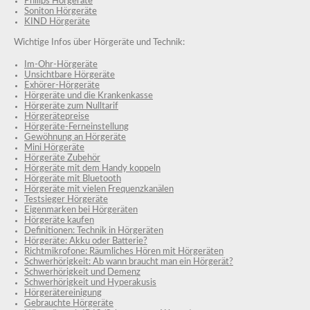
Philips Hörgeräte
Soniton Hörgeräte
KIND Hörgeräte
Wichtige Infos über Hörgeräte und Technik:
Im-Ohr-Hörgeräte
Unsichtbare Hörgeräte
Exhörer-Hörgeräte
Hörgeräte und die Krankenkasse
Hörgeräte zum Nulltarif
Hörgerätepreise
Hörgeräte-Ferneinstellung
Gewöhnung an Hörgeräte
Mini Hörgeräte
Hörgeräte Zubehör
Hörgeräte mit dem Handy koppeln
Hörgeräte mit Bluetooth
Hörgeräte mit vielen Frequenzkanälen
Testsieger Hörgeräte
Eigenmarken bei Hörgeräten
Hörgeräte kaufen
Definitionen: Technik in Hörgeräten
Hörgeräte: Akku oder Batterie?
Richtmikrofone: Räumliches Hören mit Hörgeräten
Schwerhörigkeit: Ab wann braucht man ein Hörgerät?
Schwerhörigkeit und Demenz
Schwerhörigkeit und Hyperakusis
Hörgerätereinigung
Gebrauchte Hörgeräte