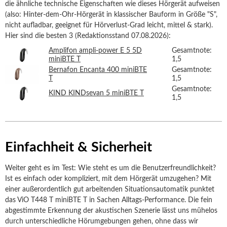
die ähnliche technische Eigenschaften wie dieses Hörgerät aufweisen
(also: Hinter-dem-Ohr-Hörgerät in klassischer Bauform in Größe "S",
nicht aufladbar, geeignet für Hörverlust-Grad leicht, mittel & stark).
Hier sind die besten 3 (Redaktionsstand 07.08.2026):
Amplifon ampli-power E 5 5D
Gesamtnote:
miniBTE T
1,5
Bernafon Encanta 400 miniBTE
Gesamtnote:
T
1,5
Gesamtnote:
KIND KINDsevan 5 miniBTE T
1,5
Einfachheit & Sicherheit
Weiter geht es im Test: Wie steht es um die Benutzerfreundlichkeit?
Ist es einfach oder kompliziert, mit dem Hörgerät umzugehen? Mit
einer außerordentlich gut arbeitenden Situationsautomatik punktet
das ViO T448 T miniBTE T in Sachen Alltags-Performance. Die fein
abgestimmte Erkennung der akustischen Szenerie lässt uns mühelos
durch unterschiedliche Hörumgebungen gehen, ohne dass wir