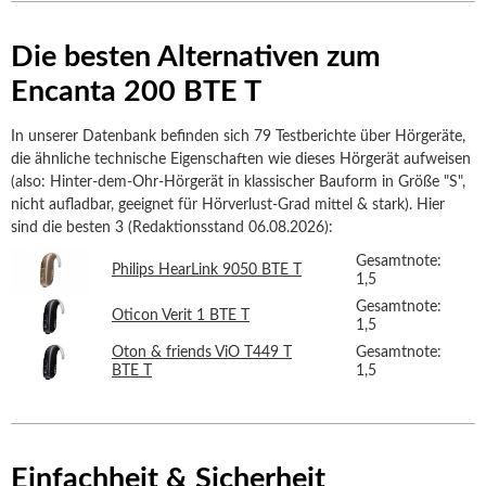
Die besten Alternativen zum
Encanta 200 BTE T
In unserer Datenbank befinden sich 79 Testberichte über Hörgeräte,
die ähnliche technische Eigenschaften wie dieses Hörgerät aufweisen
(also: Hinter-dem-Ohr-Hörgerät in klassischer Bauform in Größe "S",
nicht aufladbar, geeignet für Hörverlust-Grad mittel & stark). Hier
sind die besten 3 (Redaktionsstand 06.08.2026):
Gesamtnote:
Philips HearLink 9050 BTE T
1,5
Gesamtnote:
Oticon Verit 1 BTE T
1,5
Oton & friends ViO T449 T
Gesamtnote:
BTE T
1,5
Einfachheit & Sicherheit