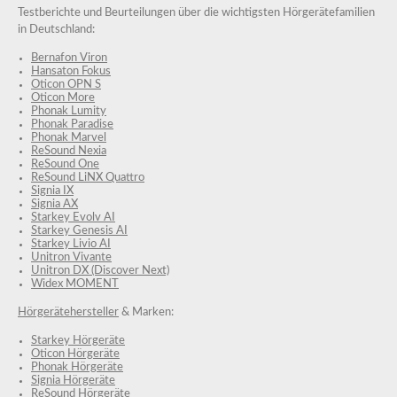
Testberichte und Beurteilungen über die wichtigsten Hörgerätefamilien
in Deutschland:
Bernafon Viron
Hansaton Fokus
Oticon OPN S
Oticon More
Phonak Lumity
Phonak Paradise
Phonak Marvel
ReSound Nexia
ReSound One
ReSound LiNX Quattro
Signia IX
Signia AX
Starkey Evolv AI
Starkey Genesis AI
Starkey Livio AI
Unitron Vivante
Unitron DX (Discover Next)
Widex MOMENT
Hörgerätehersteller
& Marken:
Starkey Hörgeräte
Oticon Hörgeräte
Phonak Hörgeräte
Signia Hörgeräte
ReSound Hörgeräte