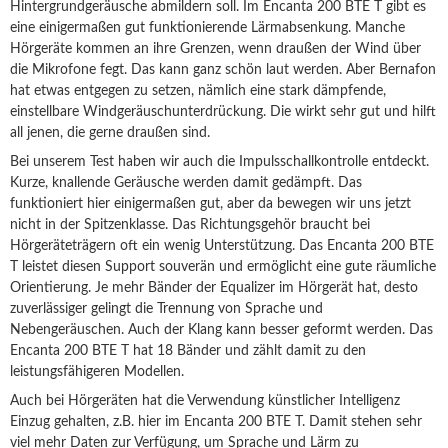
Hintergrundgeräusche abmildern soll. Im Encanta 200 BTE T gibt es
eine einigermaßen gut funktionierende Lärmabsenkung. Manche
Hörgeräte kommen an ihre Grenzen, wenn draußen der Wind über
die Mikrofone fegt. Das kann ganz schön laut werden. Aber Bernafon
hat etwas entgegen zu setzen, nämlich eine stark dämpfende,
einstellbare Windgeräuschunterdrückung. Die wirkt sehr gut und hilft
all jenen, die gerne draußen sind.
Bei unserem Test haben wir auch die Impulsschallkontrolle entdeckt.
Kurze, knallende Geräusche werden damit gedämpft. Das
funktioniert hier einigermaßen gut, aber da bewegen wir uns jetzt
nicht in der Spitzenklasse. Das Richtungsgehör braucht bei
Hörgeräteträgern oft ein wenig Unterstützung. Das Encanta 200 BTE
T leistet diesen Support souverän und ermöglicht eine gute räumliche
Orientierung. Je mehr Bänder der Equalizer im Hörgerät hat, desto
zuverlässiger gelingt die Trennung von Sprache und
Nebengeräuschen. Auch der Klang kann besser geformt werden. Das
Encanta 200 BTE T hat 18 Bänder und zählt damit zu den
leistungsfähigeren Modellen.
Auch bei Hörgeräten hat die Verwendung künstlicher Intelligenz
Einzug gehalten, z.B. hier im Encanta 200 BTE T. Damit stehen sehr
viel mehr Daten zur Verfügung, um Sprache und Lärm zu