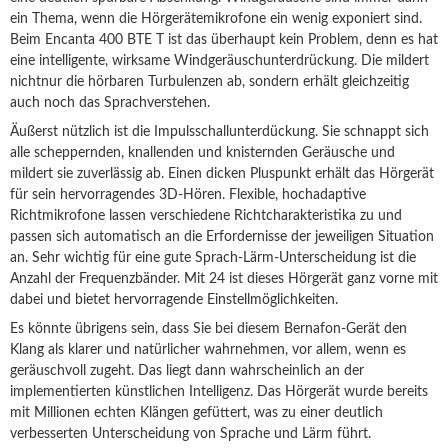
ein Thema, wenn die Hörgerätemikrofone ein wenig exponiert sind.
Beim Encanta 400 BTE T ist das überhaupt kein Problem, denn es hat
eine intelligente, wirksame Windgeräuschunterdrückung. Die mildert
nichtnur die hörbaren Turbulenzen ab, sondern erhält gleichzeitig
auch noch das Sprachverstehen.
Äußerst nützlich ist die Impulsschallunterdückung. Sie schnappt sich
alle scheppernden, knallenden und knisternden Geräusche und
mildert sie zuverlässig ab. Einen dicken Pluspunkt erhält das Hörgerät
für sein hervorragendes 3D-Hören. Flexible, hochadaptive
Richtmikrofone lassen verschiedene Richtcharakteristika zu und
passen sich automatisch an die Erfordernisse der jeweiligen Situation
an. Sehr wichtig für eine gute Sprach-Lärm-Unterscheidung ist die
Anzahl der Frequenzbänder. Mit 24 ist dieses Hörgerät ganz vorne mit
dabei und bietet hervorragende Einstellmöglichkeiten.
Es könnte übrigens sein, dass Sie bei diesem Bernafon-Gerät den
Klang als klarer und natürlicher wahrnehmen, vor allem, wenn es
geräuschvoll zugeht. Das liegt dann wahrscheinlich an der
implementierten künstlichen Intelligenz. Das Hörgerät wurde bereits
mit Millionen echten Klängen gefüttert, was zu einer deutlich
verbesserten Unterscheidung von Sprache und Lärm führt.