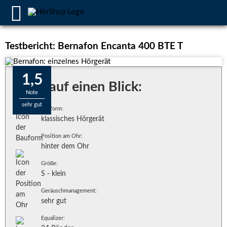
Testbericht: Bernafon Encanta 400 BTE T
1,5
Alles auf einen Blick:
Note
sehr gut
Bauform:
klassisches Hörgerät
Position am Ohr:
hinter dem Ohr
Größe:
S - klein
Geräuschmanagement:
sehr gut
Equalizer: