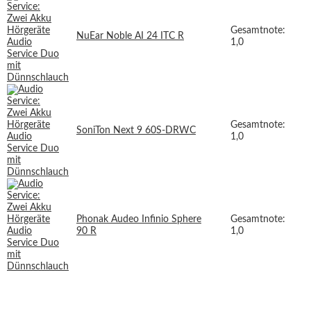
Gesamtnote:
NuEar Noble AI 24 ITC R
1,0
Gesamtnote:
SoniTon Next 9 60S-DRWC
1,0
Phonak Audeo Infinio Sphere
Gesamtnote:
90 R
1,0