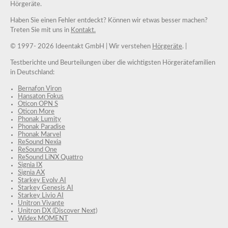
Hörgeräte.
Haben Sie einen Fehler entdeckt? Können wir etwas besser machen?
Treten Sie mit uns in
Kontakt.
© 1997-
2026 Ideentakt GmbH
| Wir verstehen
Hörgeräte
. |
Testberichte und Beurteilungen über die wichtigsten Hörgerätefamilien
in Deutschland:
Bernafon Viron
Hansaton Fokus
Oticon OPN S
Oticon More
Phonak Lumity
Phonak Paradise
Phonak Marvel
ReSound Nexia
ReSound One
ReSound LiNX Quattro
Signia IX
Signia AX
Starkey Evolv AI
Starkey Genesis AI
Starkey Livio AI
Unitron Vivante
Unitron DX (Discover Next)
Widex MOMENT