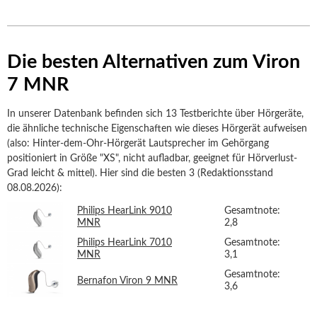
Die besten Alternativen zum Viron
7 MNR
In unserer Datenbank befinden sich 13 Testberichte über Hörgeräte,
die ähnliche technische Eigenschaften wie dieses Hörgerät aufweisen
(also: Hinter-dem-Ohr-Hörgerät Lautsprecher im Gehörgang
positioniert in Größe "XS", nicht aufladbar, geeignet für Hörverlust-
Grad leicht & mittel). Hier sind die besten 3 (Redaktionsstand
08.08.2026):
Philips HearLink 9010
Gesamtnote:
MNR
2,8
Philips HearLink 7010
Gesamtnote:
MNR
3,1
Gesamtnote:
Bernafon Viron 9 MNR
3,6