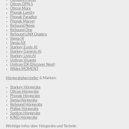
Oticon OPN S
Oticon More
Phonak Lumity
Phonak Paradise
Phonak Marvel
ReSound Nexia
ReSound One
ReSound LiNX Quattro
Signia IX
Signia AX
Starkey Evolv AI
Starkey Genesis AI
Starkey Livio AI
Unitron Vivante
Unitron DX (Discover Next)
Widex MOMENT
Hörgerätehersteller
& Marken:
Starkey Hörgeräte
Oticon Hörgeräte
Phonak Hörgeräte
Signia Hörgeräte
ReSound Hörgeräte
Philips Hörgeräte
Soniton Hörgeräte
KIND Hörgeräte
Wichtige Infos über Hörgeräte und Technik: