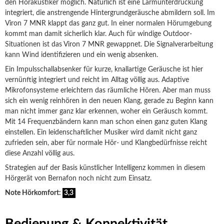
den Hörakustiker möglich. Natürlich ist eine Lärmunterdrückung
integriert, die anstrengende Hintergrundgeräusche abmildern soll. Im
Viron 7 MNR klappt das ganz gut. In einer normalen Hörumgebung
kommt man damit sicherlich klar. Auch für windige Outdoor-
Situationen ist das Viron 7 MNR gewappnet. Die Signalverarbeitung
kann Wind identifizieren und ein wenig absenken.
Ein Impulsschallabsenker für kurze, knallartige Geräusche ist hier
vernünftig integriert und reicht im Alltag völlig aus. Adaptive
Mikrofonsysteme erleichtern das räumliche Hören. Aber man muss
sich ein wenig reinhören in den neuen Klang, gerade zu Beginn kann
man nicht immer ganz klar erkennen, woher ein Geräusch kommt.
Mit 14 Frequenzbändern kann man schon einen ganz guten Klang
einstellen. Ein leidenschaftlicher Musiker wird damit nicht ganz
zufrieden sein, aber für normale Hör- und Klangbedürfnisse reicht
diese Anzahl völlig aus.
Strategien auf der Basis künstlicher Intelligenz kommen in diesem
Hörgerät von Bernafon noch nicht zum Einsatz.
Note Hörkomfort:
3,3
Bedienung & Konnektivität