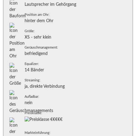
Lautsprecher im Gehörgang
Position am Ohr:
hinter dem Ohr
Größe:
XS - sehr klein
Geräuschmanagement:
befriedigend
Equalizer:
14 Bänder
Streaming:
ja, direkte Verbindung
Aufladbar:
nein
Preisklasse:
Markteinführung: