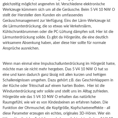
gleichzeitig möglichst angenehm ist. Verschiedene elektronische
Werkzeuge kümmern sich um all die Geräusche. Beim 5 V4 10 NW O
stellt der Hersteller dem Kunden ein umfassendes
Geräuschmanagement zur Verfügung. Eins der Lärm-Werkzeuge ist
die Lärmunterdrückung, die so etwas wie Verkehrslärm,
Kühlschrankbrummen oder die PC-Lüftung dämpfen soll. Hier ist die
Lärmunterdrückung solide. Es gibt da Hörgeräte, die eine deutlich
wirksamere Absenkung haben, aber diese hier sollte für normale
Ansprüche ausreichen.
Wenn man einmal eine Impulsschallunterdrückung im Hörgerät hatte,
möchte man sie nicht mehr hergeben. Das 5 V4 10 NW O hat so
eine und kann dadurch ganz lässig mit allen kurzen und heftigen
Schallereignissen umgehen. Dazu gehört z.B. das Geschirrklappern in
der Küche oder Trittschall auf einem harten Boden. Hier ist die
Windunterdrückung sehr solide und stellt uns im Alltag zufrieden.
Hörgeräte wie das 5 V4 10 NW O erhalten das natürliche
Raumgefühl, wie wir es von Kindesbeinen an erfahren haben. Die
Funktion der Ohrmuschel, die Kopfgröße, Kopfschatteneffekte - all
diese Parameter erzeugen ein echtes, originales 3D-Hören. Wer ein