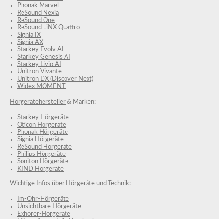
Phonak Marvel
ReSound Nexia
ReSound One
ReSound LiNX Quattro
Signia IX
Signia AX
Starkey Evolv AI
Starkey Genesis AI
Starkey Livio AI
Unitron Vivante
Unitron DX (Discover Next)
Widex MOMENT
Hörgerätehersteller
& Marken:
Starkey Hörgeräte
Oticon Hörgeräte
Phonak Hörgeräte
Signia Hörgeräte
ReSound Hörgeräte
Philips Hörgeräte
Soniton Hörgeräte
KIND Hörgeräte
Wichtige Infos über Hörgeräte und Technik:
Im-Ohr-Hörgeräte
Unsichtbare Hörgeräte
Exhörer-Hörgeräte