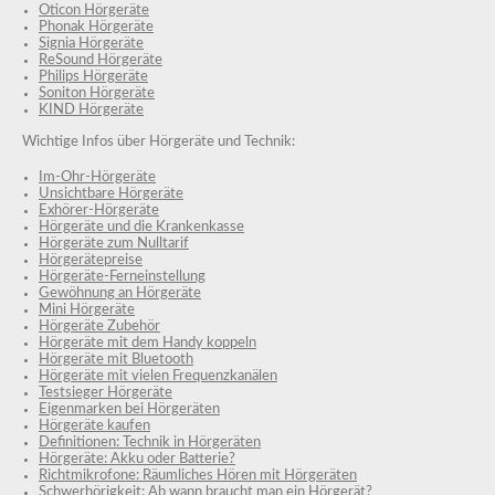
Oticon Hörgeräte
Phonak Hörgeräte
Signia Hörgeräte
ReSound Hörgeräte
Philips Hörgeräte
Soniton Hörgeräte
KIND Hörgeräte
Wichtige Infos über Hörgeräte und Technik:
Im-Ohr-Hörgeräte
Unsichtbare Hörgeräte
Exhörer-Hörgeräte
Hörgeräte und die Krankenkasse
Hörgeräte zum Nulltarif
Hörgerätepreise
Hörgeräte-Ferneinstellung
Gewöhnung an Hörgeräte
Mini Hörgeräte
Hörgeräte Zubehör
Hörgeräte mit dem Handy koppeln
Hörgeräte mit Bluetooth
Hörgeräte mit vielen Frequenzkanälen
Testsieger Hörgeräte
Eigenmarken bei Hörgeräten
Hörgeräte kaufen
Definitionen: Technik in Hörgeräten
Hörgeräte: Akku oder Batterie?
Richtmikrofone: Räumliches Hören mit Hörgeräten
Schwerhörigkeit: Ab wann braucht man ein Hörgerät?