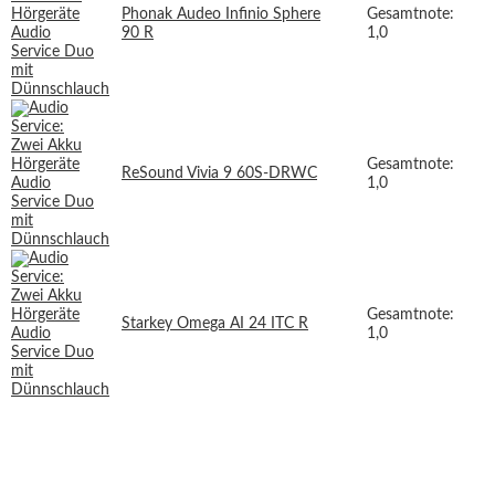
Phonak Audeo Infinio Sphere
Gesamtnote:
90 R
1,0
Gesamtnote:
ReSound Vivia 9 60S-DRWC
1,0
Gesamtnote:
Starkey Omega AI 24 ITC R
1,0