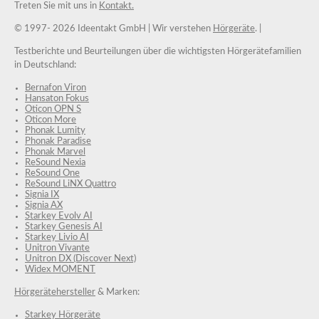
Treten Sie mit uns in
Kontakt.
© 1997-
2026 Ideentakt GmbH
| Wir verstehen
Hörgeräte
. |
Testberichte und Beurteilungen über die wichtigsten Hörgerätefamilien
in Deutschland:
Bernafon Viron
Hansaton Fokus
Oticon OPN S
Oticon More
Phonak Lumity
Phonak Paradise
Phonak Marvel
ReSound Nexia
ReSound One
ReSound LiNX Quattro
Signia IX
Signia AX
Starkey Evolv AI
Starkey Genesis AI
Starkey Livio AI
Unitron Vivante
Unitron DX (Discover Next)
Widex MOMENT
Hörgerätehersteller
& Marken:
Starkey Hörgeräte