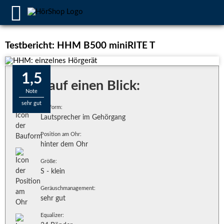
Testbericht: HHM B500 miniRITE T
1,5
Alles auf einen Blick:
Note
sehr gut
Bauform:
Lautsprecher im Gehörgang
Position am Ohr:
hinter dem Ohr
Größe:
S - klein
Geräuschmanagement:
sehr gut
Equalizer: