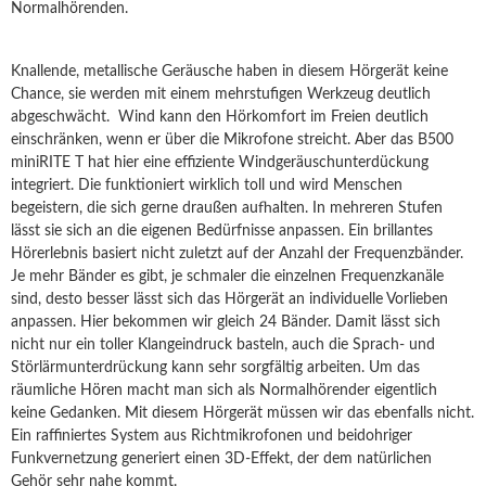
Normalhörenden.
Knallende, metallische Geräusche haben in diesem Hörgerät keine
Chance, sie werden mit einem mehrstufigen Werkzeug deutlich
abgeschwächt. Wind kann den Hörkomfort im Freien deutlich
einschränken, wenn er über die Mikrofone streicht. Aber das B500
miniRITE T hat hier eine effiziente Windgeräuschunterdückung
integriert. Die funktioniert wirklich toll und wird Menschen
begeistern, die sich gerne draußen aufhalten. In mehreren Stufen
lässt sie sich an die eigenen Bedürfnisse anpassen. Ein brillantes
Hörerlebnis basiert nicht zuletzt auf der Anzahl der Frequenzbänder.
Je mehr Bänder es gibt, je schmaler die einzelnen Frequenzkanäle
sind, desto besser lässt sich das Hörgerät an individuelle Vorlieben
anpassen. Hier bekommen wir gleich 24 Bänder. Damit lässt sich
nicht nur ein toller Klangeindruck basteln, auch die Sprach- und
Störlärmunterdrückung kann sehr sorgfältig arbeiten. Um das
räumliche Hören macht man sich als Normalhörender eigentlich
keine Gedanken. Mit diesem Hörgerät müssen wir das ebenfalls nicht.
Ein raffiniertes System aus Richtmikrofonen und beidohriger
Funkvernetzung generiert einen 3D-Effekt, der dem natürlichen
Gehör sehr nahe kommt.