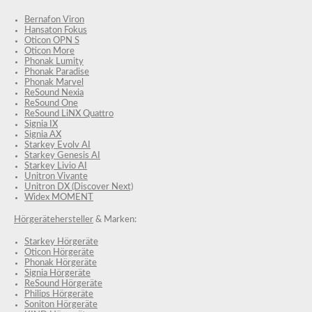
Bernafon Viron
Hansaton Fokus
Oticon OPN S
Oticon More
Phonak Lumity
Phonak Paradise
Phonak Marvel
ReSound Nexia
ReSound One
ReSound LiNX Quattro
Signia IX
Signia AX
Starkey Evolv AI
Starkey Genesis AI
Starkey Livio AI
Unitron Vivante
Unitron DX (Discover Next)
Widex MOMENT
Hörgerätehersteller
& Marken:
Starkey Hörgeräte
Oticon Hörgeräte
Phonak Hörgeräte
Signia Hörgeräte
ReSound Hörgeräte
Philips Hörgeräte
Soniton Hörgeräte