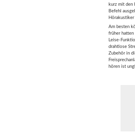
kurz mit den 
Befehl ausgel
Hörakustiker
Am besten kö
früher hatten
Leise-Funktio
drahtlose St
Zubehör in d
Freisprechan
hören ist ung