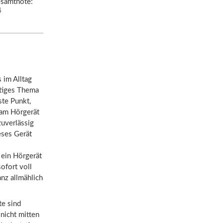
samtnote:
4
s im Alltag
htiges Thema
ste Punkt,
 am Hörgerät
zuverlässig
eses Gerät
 ein Hörgerät
ofort voll
nz allmählich
te sind
nicht mitten