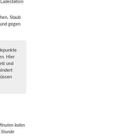
 Ladestation
ehen. Staub
 und gegen
depunkte
en. Hier
ett und
indert
müssen
Minuten laden
r Stunde