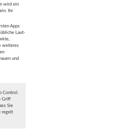
n wird ein
in. Ihr
rsten Apps
 übliche Laut-
ekte,
e weiteres
ten
chauen und
p Control.
 Griff
ass Sie
 regelt