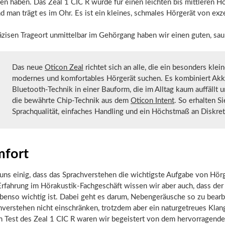
n haben. Das Zeal 1 CIC R wurde für einen leichten bis mittleren H
d man trägt es im Ohr. Es ist ein kleines, schmales Hörgerät von exz
äzisen Trageort unmittelbar im Gehörgang haben wir einen guten, sau
Das neue
Oticon Zeal
richtet sich an alle, die ein besonders klein
modernes und komfortables Hörgerät suchen. Es kombiniert Akk
Bluetooth-Technik in einer Bauform, die im Alltag kaum auffällt u
die bewährte Chip-Technik aus dem
Oticon Intent
. So erhalten Si
Sprachqualität, einfaches Handling und ein Höchstmaß an Diskret
fort
 uns einig, dass das Sprachverstehen die wichtigste Aufgabe von Hörg
Erfahrung im Hörakustik-Fachgeschäft wissen wir aber auch, dass de
benso wichtig ist. Dabei geht es darum, Nebengeräusche so zu bearb
hverstehen nicht einschränken, trotzdem aber ein naturgetreues Klan
m Test des Zeal 1 CIC R waren wir begeistert von dem hervorragend