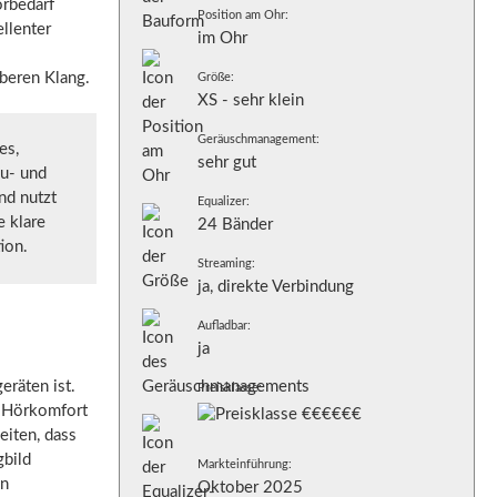
örbedarf
Position am Ohr:
ellenter
im Ohr
beren Klang.
Größe:
XS - sehr klein
Geräuschmanagement:
es,
sehr gut
u- und
nd nutzt
Equalizer:
e klare
24 Bänder
ion.
Streaming:
ja, direkte Verbindung
Aufladbar:
ja
eräten ist.
Preisklasse:
r Hörkomfort
eiten, dass
gbild
Markteinführung:
en
Oktober 2025