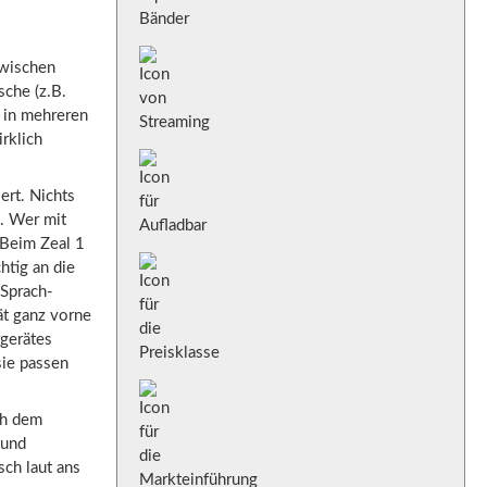
zwischen
che (z.B.
e in mehreren
rklich
ert. Nichts
a. Wer mit
 Beim Zeal 1
htig an die
 Sprach-
ät ganz vorne
rgerätes
sie passen
ch dem
 und
ch laut ans