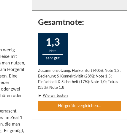
Gesamtnote:
1,3
in wenig
Note
leise mit
sehr gut
n man nutzen,
 am Hörgerät
Zusammensetzung: Hörkomfort (40%): Note 1,2;
sen. Eine
Bedienung & Konnektivität (28%): Note 1,5;
Einfachheit & Sicherheit (17%): Note 1,0; Extras
jeder
(15%): Note 1,8;
 oder zwei
khören oder
►
Wie wir testen
Hörgeräte vergleichen...
errascht.
es im Zeal 1
n, die man
g. Es genügt,