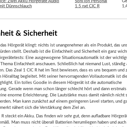
SoniTon Personal
Ge
1.5 nxt CIC R
1,
heit & Sicherheit
l das Hörgerät klingt: nichts ist unangenehmer als ein Produkt, das un
ürden stellt. Deshalb ist die Einfachheit und Sicherheit ein ganz wic
rgerätetests: Eine ausgewogene Situationsautomatik ist der wichtig
Thema Einfachheit anschauen. Schließlich hat niemand Lust, ständig
en. Das Zeal 1 CIC R hat im Test bewiesen, dass es uns bequem und 
 Höralltag begleitet. Mit seiner hervorragenden Vollautomatik ist di
ghlight. Ein tolles Goodie in diesem Hörgerät ist die automatische
rung. Gerade wenn man schon länger schlecht hört und dann erstmals
s eine enorme Erleichterung. Die Lautstärke muss damit nämlich nicht s
rden. Man kann zunächst auf einem geringeren Level starten, und ga
merkt nähert sich die Verstärkung dem Ziel an.
 R steckt ein Akku. Das finden wir sehr gut, denn aufladbare Hörgerä
emäß. Man muss nicht überall Batterien herumliegen haben und auch 