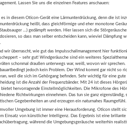
gement. Lassen Sie uns die einzelnen Features anschauen:
t es in diesem Oticon-Gerät eine Lärmunterdrückung, denn die ist in
rmunterdrückung heißt, dass gleichförmige und eher monotone Geräus
Staubsauger ...) gedämpft werden. Hier lassen sich die Störgeräusch
dosieren, so dass man selber entscheiden kann, wieviel Dämpfung wi
.
 wir überrascht, wie gut das Impulsschallmanagement hier funktioni
s scheppert – sehr gut! Windgeräusche sind ein weiteres Spezialthem
eräten schonmal draußen unterwegs war, weiß, wovon wir sprechen.
 bauartbedingt jedoch kein Problem. Der Wind kommt gar nicht so ric
an, weil die sich im Gehörgang befinden. Sehr wichtig für eine gute
eidung ist die Anzahl der Frequenzbänder. Mit 24 ist dieses Hörger
d bietet hervorragende Einstellmöglichkeiten. Die Mikrofone des Hö
hiedene Richtwirkungen einnehmen. Das tun sie ganz eigenständig, 
stischen Gegebenheiten an und erzeugen ein naturnahes Raumgefühl.
rmvoller Umgebung ist immer eine Herausforderung. Oticon stellt si
 Einsatz von künstlicher Intelligenz. Das Ergebnis ist eine brillante
rachübertragung, während die Umgebungsgeräusche weiterhin realistis