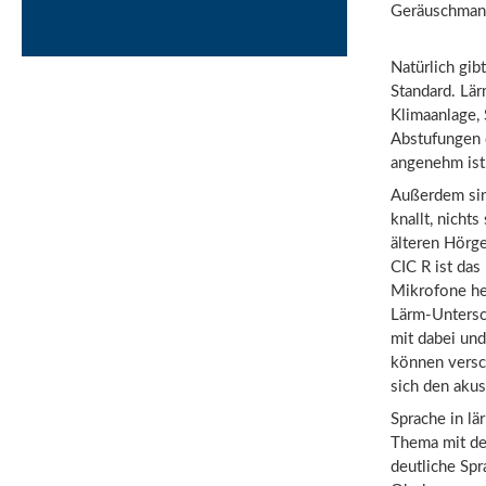
Geräuschmana
Natürlich gib
Standard. Lä
Klimaanlage, 
Abstufungen 
angenehm ist
Außerdem sind
knallt, nicht
älteren Hörg
CIC R ist das
Mikrofone her
Lärm-Untersch
mit dabei un
können versc
sich den aku
Sprache in lä
Thema mit dem
deutliche Sp