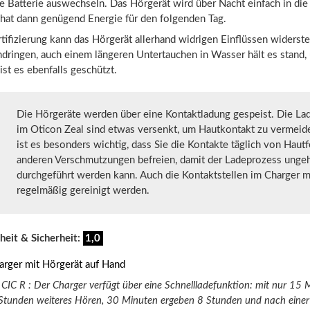
e Batterie auswechseln. Das Hörgerät wird über Nacht einfach in die
 hat dann genügend Energie für den folgenden Tag.
tifizierung kann das Hörgerät allerhand widrigen Einflüssen widerst
ndringen, auch einem längeren Untertauchen in Wasser hält es stand,
st es ebenfalls geschützt.
Die Hörgeräte werden über eine Kontaktladung gespeist. Die La
im Oticon Zeal sind etwas versenkt, um Hautkontakt zu vermeid
ist es besonders wichtig, dass Sie die Kontakte täglich von Hautf
anderen Verschmutzungen befreien, damit der Ladeprozess ungeh
durchgeführt werden kann. Auch die Kontaktstellen im Charger 
regelmäßig gereinigt werden.
heit & Sicherheit:
1,0
 CIC R : Der Charger verfügt über eine Schnellladefunktion: mit nur 15 
4 Stunden weiteres Hören, 30 Minuten ergeben 8 Stunden und nach eine