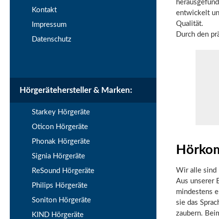
herausgefunde
Kontakt
entwickelt un
Qualität.
Impressum
Durch den pr
Datenschutz
Hörgerätehersteller & Marken:
Starkey Hörgeräte
Oticon Hörgeräte
Phonak Hörgeräte
Hörkom
Signia Hörgeräte
Wir alle sind
ReSound Hörgeräte
Aus unserer 
Philips Hörgeräte
mindestens e
Soniton Hörgeräte
sie das Sprac
zaubern. Bei
KIND Hörgeräte