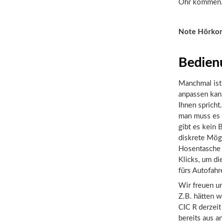
Ohr kommen
Note Hörko
Bedien
Manchmal ist 
anpassen kann
Ihnen spricht
man muss es 
gibt es kein
diskrete Mögl
Hosentasche 
Klicks, um d
fürs Autofahr
Wir freuen un
Z.B. hätten w
CIC R derzei
bereits aus a