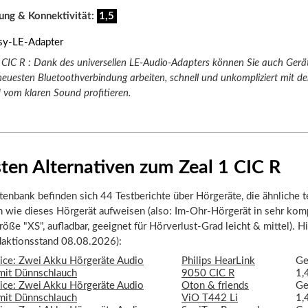
ung & Konnektivität:
1,5
 CIC R : Dank des universellen LE-Audio-Adapters können Sie auch Gerät
 neuesten Bluetoothverbindung arbeiten, schnell und unkompliziert mit d
 vom klaren Sound profitieren.
ten Alternativen zum Zeal 1 CIC R
tenbank befinden sich 44 Testberichte über Hörgeräte, die ähnliche 
n wie dieses Hörgerät aufweisen (also: Im-Ohr-Hörgerät in sehr kom
öße "XS", aufladbar, geeignet für Hörverlust-Grad leicht & mittel). Hi
daktionsstand 08.08.2026):
Philips HearLink
Ge
9050 CIC R
1,
Oton & friends
Ge
ViO T442 Li
1,