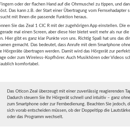
Fingern oder der flachen Hand auf die Ohrmuschel zu tippen, und dan
öst. Das kann z.B. der Start einer Übertragung vom Fernsehadapter se
 sucht mit Ihnen die passende Funktion heraus.
nnen Sie das Zeal 1 CIC R mit der zugehörigen App einstellen. Die e
 gerade mal einen Screen, aber diese hier bietet weit mehr als nur die
n. Hier gibt es ganz klar Punkte von uns. Richtig Spaß hat uns das dir
reamen gemacht. Das bedeutet, dass Anrufe mit dem Smartphone ohn
ie Hörgeräte übertragen werden. Damit wird das Hörgerät zur perfek
lage oder zum Wireless-Kopfhörer. Auch Musikhören oder Videos s
laublich komfortabel.
Das Oticon Zeal überzeugt mit einer zuverlässig reagierenden Ta
Dadurch steuern Sie Ihr Hörgerät schnell und intuitiv – ganz ohne
zum Smartphone oder zur Fernbedienung. Beachten Sie jedoch, d
sich vorab entscheiden müssen, ob der Doppeltipp die Lautstärke
oder das Programm wechselt.