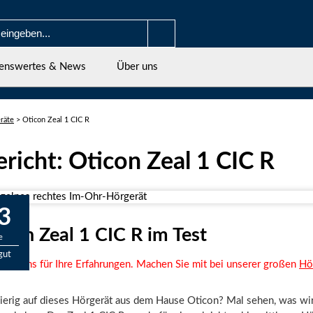
enswertes & News
Über uns
räte
>
Oticon Zeal 1 CIC R
ericht: Oticon Zeal 1 CIC R
3
con Zeal 1 CIC R im Test
e
gut
eren uns für Ihre Erfahrungen. Machen Sie mit bei unserer großen
Hö
gierig auf dieses Hörgerät aus dem Hause Oticon? Mal sehen, was wi