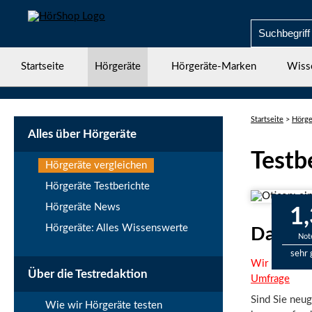
Startseite
Hörgeräte
Hörgeräte-Marken
Wiss
Startseite
>
Hörge
Alles über Hörgeräte
Testb
Hörgeräte vergleichen
Hörgeräte Testberichte
Hörgeräte News
1,
Hörgeräte: Alles Wissenswerte
Das Oti
Not
sehr 
Wir interessi
Über die Testredaktion
Umfrage
Sind Sie neu
Wie wir Hörgeräte testen