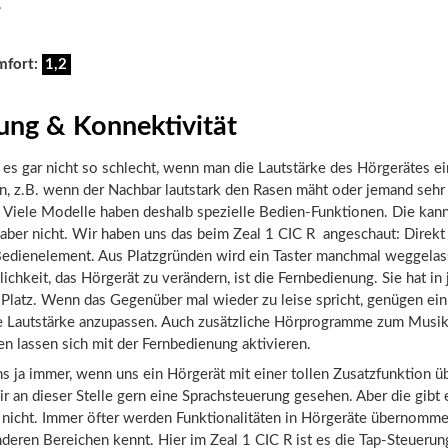
.
mfort:
1,2
ung & Konnektivität
es gar nicht so schlecht, wenn man die Lautstärke des Hörgerätes e
, z.B. wenn der Nachbar lautstark den Rasen mäht oder jemand sehr 
. Viele Modelle haben deshalb spezielle Bedien-Funktionen. Die kan
aber nicht. Wir haben uns das beim Zeal 1 CIC R angeschaut: Direkt
 Bedienelement. Aus Platzgründen wird ein Taster manchmal weggelas
ichkeit, das Hörgerät zu verändern, ist die Fernbedienung. Sie hat in 
Platz. Wenn das Gegenüber mal wieder zu leise spricht, genügen ein
ie Lautstärke anzupassen. Auch zusätzliche Hörprogramme zum Musi
en lassen sich mit der Fernbedienung aktivieren.
s ja immer, wenn uns ein Hörgerät mit einer tollen Zusatzfunktion üb
ir an dieser Stelle gern eine Sprachsteuerung gesehen. Aber die gibt 
t nicht. Immer öfter werden Funktionalitäten in Hörgeräte übernomme
nderen Bereichen kennt. Hier im Zeal 1 CIC R ist es die Tap-Steuerun