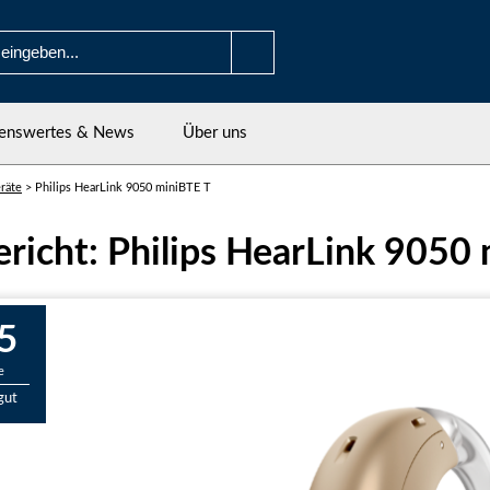
enswertes & News
Über uns
räte
>
Philips HearLink 9050 miniBTE T
ericht: Philips HearLink 9050
5
e
gut