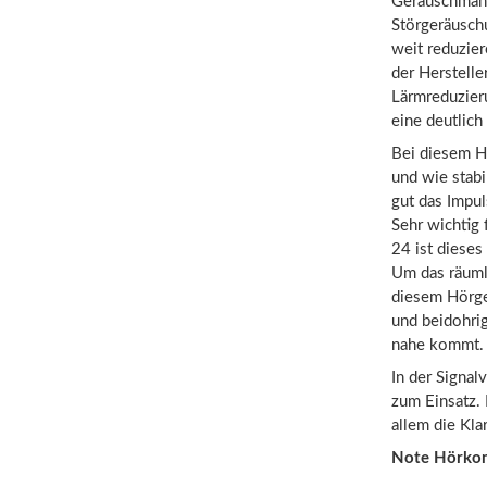
Geräuschmana
Störgeräusch
weit reduzie
der Herstelle
Lärmreduzieru
eine deutlic
Bei diesem H
und wie stabi
gut das Impul
Sehr wichtig 
24 ist dieses
Um das räuml
diesem Hörger
und beidohri
nahe kommt.
In der Signa
zum Einsatz. 
allem die Kla
Note Hörko