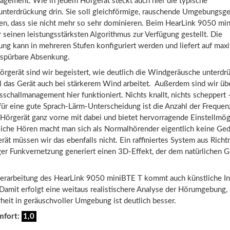
gement. Wie in jedem Hörgerät steckt auch hier die typische
unterdrückung drin. Sie soll gleichförmige, rauschende Umgebungsg
ren, dass sie nicht mehr so sehr dominieren. Beim HearLink 9050 mi
r seinen leistungsstärksten Algorithmus zur Verfügung gestellt. Die
ng kann in mehreren Stufen konfiguriert werden und liefert auf maxi
h spürbare Absenkung.
örgerät sind wir begeistert, wie deutlich die Windgeräusche unterdr
l das Gerät auch bei stärkerem Wind arbeitet. Außerdem sind wir übe
sschallmanagement hier funktioniert. Nichts knallt, nichts scheppert 
für eine gute Sprach-Lärm-Unterscheidung ist die Anzahl der Frequen
 Hörgerät ganz vorne mit dabei und bietet hervorragende Einstellmög
iche Hören macht man sich als Normalhörender eigentlich keine Ge
ät müssen wir das ebenfalls nicht. Ein raffiniertes System aus Rich
ger Funkvernetzung generiert einen 3D-Effekt, der dem natürlichen G
lverarbeitung des HearLink 9050 miniBTE T kommt auch künstliche In
Damit erfolgt eine weitaus realistischere Analyse der Hörumgebung,
rheit in geräuschvoller Umgebung ist deutlich besser.
mfort:
1,0