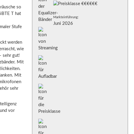
eräusche so
niBTE T hat
Markteinführung:
Juni 2026
maler Stufe
ückt werden
rrascht, wie
– sehr gut!
zbänder. Mit
lichkeiten.
danken. Mit
tmikrofonen
ehör sehr
telligenz
 und vor