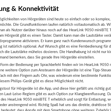
ung & Konnektivität
glichkeiten von Hörgeräten sind heute so einfach oder so komplex, 
möchte. Die Grundfunktionen laufen natürlich vollautomatisch ab. Wi
man als Nutzer darüber hinaus noch auf das HearLink 9050 miniBTE T
am Hörgerät gibt es einen Taster. Damit kann man die Lautstärke ver
Hörprogramme aktivieren. Er kann ganz nach Kundenwunsch program
 ist natürlich optional. Auf Wunsch gibt es eine Fernbedienung für 
ich die Lautstärke mühelos dosieren. Die Handhabung ist nicht nur kin
mand bemerken, dass Sie gerade Ihre Hörgeräte einstellen.
Form der Bedienung per Sprachbefehl finden wir im HearLink 9050
Eine weitere Option zum Ansteuern der Hörgeräte ist eine Tipp-Steue
fach mit den Fingern aufs Ohr, was wiederum eine bestimmte Funktio
diesem Philips-Gerät gibt es diese Möglichkeit nicht.
gstool für Hörgeräte ist die App, und diese hier gefällt uns richtig g
en Laut-Leise-Reglern gibt es auch Option zur Klangbeenflussung. D
l des HearLink 9050 miniBTE T erheblich und sorgt für Entlastung, 
der anstrengend wird. Richtig Spaß hat uns das direkte, drahtlose 
 bedeutet, dass Anrufe mit dem Smartphone ohne weiteres Zubehör i