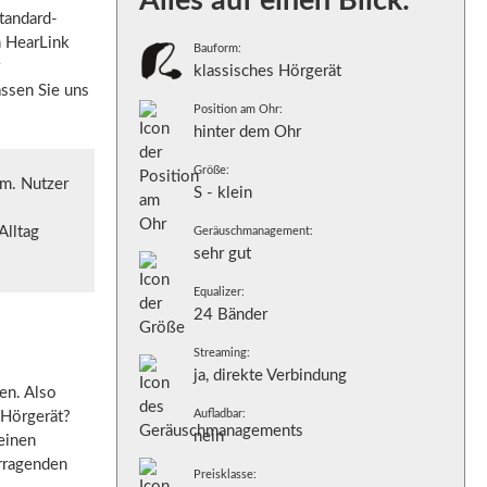
Alles auf einen Blick:
tandard-
n HearLink
Bauform:
klassisches Hörgerät
assen Sie uns
Position am Ohr:
hinter dem Ohr
Größe:
rm. Nutzer
S - klein
Alltag
Geräuschmanagement:
sehr gut
Equalizer:
24 Bänder
Streaming:
ja, direkte Verbindung
en. Also
Aufladbar:
 Hörgerät?
nein
einen
orragenden
Preisklasse: