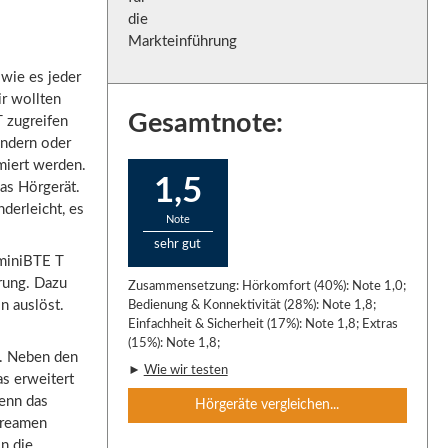
wie es jeder
r wollten
Gesamtnote:
 zugreifen
ändern oder
miert werden.
1,5
das Hörgerät.
derleicht, es
Note
sehr gut
 miniBTE T
rung. Dazu
Zusammensetzung: Hörkomfort (40%): Note 1,0;
n auslöst.
Bedienung & Konnektivität (28%): Note 1,8;
Einfachheit & Sicherheit (17%): Note 1,8; Extras
(15%): Note 1,8;
ut. Neben den
►
Wie wir testen
as erweitert
wenn das
Hörgeräte vergleichen...
Streamen
n die