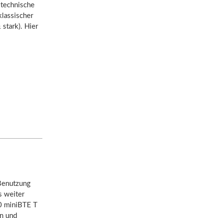
 technische
klassischer
 stark). Hier
 Benutzung
s weiter
50 miniBTE T
an und