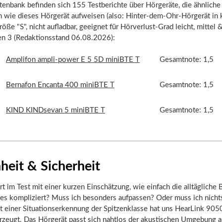
tenbank befinden sich 155 Testberichte über Hörgeräte, die ähnliche
n wie dieses Hörgerät aufweisen (also: Hinter-dem-Ohr-Hörgerät in 
öße "S", nicht aufladbar, geeignet für Hörverlust-Grad leicht, mittel &
ten 3 (Redaktionsstand 06.08.2026):
Amplifon ampli-power E 5 5D miniBTE T
Gesamtnote: 1,5
Bernafon Encanta 400 miniBTE T
Gesamtnote: 1,5
KIND KINDsevan 5 miniBTE T
Gesamtnote: 1,5
heit & Sicherheit
rt im Test mit einer kurzen Einschätzung, wie einfach die alltägliche
t es kompliziert? Muss ich besonders aufpassen? Oder muss ich nicht
t einer Situationserkennung der Spitzenklasse hat uns HearLink 90
rzeugt. Das Hörgerät passt sich nahtlos der akustischen Umgebung 