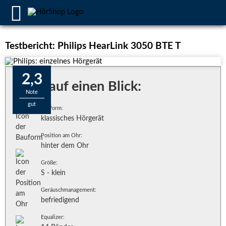
Testbericht: Philips HearLink 3050 BTE T
2,3
Alles auf einen Blick:
Note
gut
Bauform:
klassisches Hörgerät
Position am Ohr:
hinter dem Ohr
Größe:
S - klein
Geräuschmanagement:
befriedigend
Equalizer: