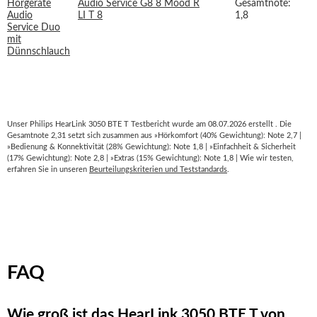
Audio Service G8 8 Mood R
Gesamtnote:
LI T 8
1,8
Unser Philips HearLink 3050 BTE T Testbericht wurde am 08.07.2026 erstellt . Die
Gesamtnote 2,31 setzt sich zusammen aus »Hörkomfort (40% Gewichtung): Note 2,7 |
»Bedienung & Konnektivität (28% Gewichtung): Note 1,8 | »Einfachheit & Sicherheit
(17% Gewichtung): Note 2,8 | »Extras (15% Gewichtung): Note 1,8 | Wie wir testen,
erfahren Sie in unseren
Beurteilungskriterien und Teststandards
.
FAQ
Wie groß ist das HearLink 3050 BTE T von