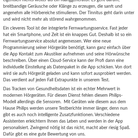
eigentlich nichts weiter als ein Klanggenerator. Es geht darum,
breitbandige Geräusche oder Klänge zu erzeugen, die sanft und
angenehm alle Hörbereiche stimulieren. Der Tinnitus geht darin unter
und wird nicht mehr als störend wahrgenommen.
Ein cleveres Tool ist der integrierte Fernwartungsservice. Fast jeder
hat ein Smartphone, und Zeit ist ein knappes Gut. Deshalb ist so ein
Fernwartungsservice absolut angemessen. Wer eine neue
Programmierung seiner Hörgeräte benötigt, kann ganz einfach über
die App Kontakt zum Akustiker aufnehmen und seine Hörwünsche
beschreiben. Über einen Cloud-Service kann der Profi dann eine
individuelle Einstellung als Datenpaket in die App schicken.
Von dort
wird sie aufs Hörgerät geladen und kann sofort ausprobiert werden.
Das verdient auf jeden Fall Extrapunkte in unserem Test.
Das Tracken von Gesundheitsdaten ist ein echter Mehrwert in
modernen Hörgeräten. Für diesen Dienst fehlen diesem Philips-
Modell allerdings die Sensoren. Mit Geräten wie diesem aus dem
Hause Philips werden unsere Testberichte immer länger, denn nun
gibt es auch noch intelligente Zusatzfunktionen. Verschiedene
Assistenten erleichtern Ihnen das Leben und werden in der App
personalisiert. Zwingend nötig ist das nicht, macht aber riesig Spaß.
Dafür gibt es eine gute Bewertung von uns.