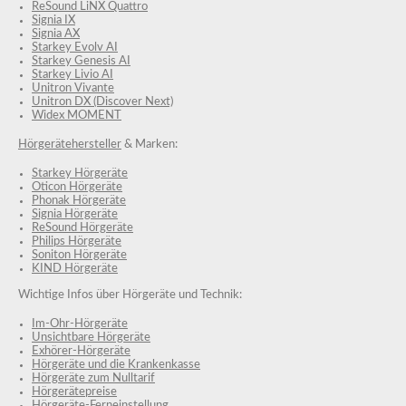
ReSound LiNX Quattro
Signia IX
Signia AX
Starkey Evolv AI
Starkey Genesis AI
Starkey Livio AI
Unitron Vivante
Unitron DX (Discover Next)
Widex MOMENT
Hörgerätehersteller
& Marken:
Starkey Hörgeräte
Oticon Hörgeräte
Phonak Hörgeräte
Signia Hörgeräte
ReSound Hörgeräte
Philips Hörgeräte
Soniton Hörgeräte
KIND Hörgeräte
Wichtige Infos über Hörgeräte und Technik:
Im-Ohr-Hörgeräte
Unsichtbare Hörgeräte
Exhörer-Hörgeräte
Hörgeräte und die Krankenkasse
Hörgeräte zum Nulltarif
Hörgerätepreise
Hörgeräte-Ferneinstellung