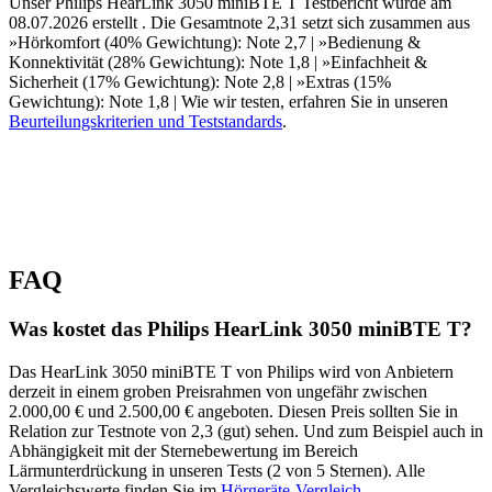
Unser Philips HearLink 3050 miniBTE T Testbericht wurde am
08.07.2026 erstellt . Die Gesamtnote 2,31 setzt sich zusammen aus
»Hörkomfort (40% Gewichtung): Note 2,7 | »Bedienung &
Konnektivität (28% Gewichtung): Note 1,8 | »Einfachheit &
Sicherheit (17% Gewichtung): Note 2,8 | »Extras (15%
Gewichtung): Note 1,8 | Wie wir testen, erfahren Sie in unseren
Beurteilungskriterien und Teststandards
.
FAQ
Was kostet das Philips HearLink 3050 miniBTE T?
Das HearLink 3050 miniBTE T von Philips wird von Anbietern
derzeit in einem groben Preisrahmen von ungefähr zwischen
2.000,00 € und 2.500,00 € angeboten. Diesen Preis sollten Sie in
Relation zur Testnote von 2,3 (gut) sehen. Und zum Beispiel auch in
Abhängigkeit mit der Sternebewertung im Bereich
Lärmunterdrückung in unseren Tests (2 von 5 Sternen). Alle
Vergleichswerte finden Sie im
Hörgeräte-Vergleich
.