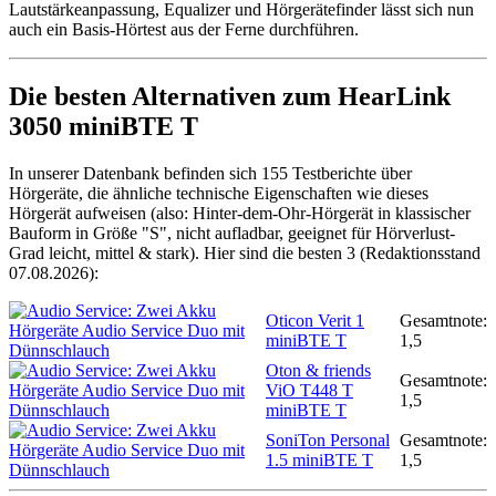
Lautstärkeanpassung, Equalizer und Hörgerätefinder lässt sich nun
auch ein Basis-Hörtest aus der Ferne durchführen.
Die besten Alternativen zum HearLink
3050 miniBTE T
In unserer Datenbank befinden sich 155 Testberichte über
Hörgeräte, die ähnliche technische Eigenschaften wie dieses
Hörgerät aufweisen (also: Hinter-dem-Ohr-Hörgerät in klassischer
Bauform in Größe "S", nicht aufladbar, geeignet für Hörverlust-
Grad leicht, mittel & stark). Hier sind die besten 3 (Redaktionsstand
07.08.2026):
Oticon Verit 1
Gesamtnote:
miniBTE T
1,5
Oton & friends
Gesamtnote:
ViO T448 T
1,5
miniBTE T
SoniTon Personal
Gesamtnote:
1.5 miniBTE T
1,5