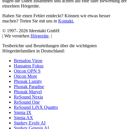
tragen die Daten zusammen und achten auf eine faire Bewertung der
einzelnen Hörgeräte.
Haben Sie einen Fehler entdeckt? Können wir etwas besser
machen? Treten Sie mit uns in
Kontakt.
© 1997-
2026 Ideentakt GmbH
| Wir verstehen
Hörgeräte
. |
Testberichte und Beurteilungen über die wichtigsten
Hörgerätefamilien in Deutschland:
Bernafon Viron
Hansaton Fokus
Oticon OPN S
Oticon More
Phonak Lumity
Phonak Paradise
Phonak Marvel
ReSound Nexia
ReSound One
ReSound LiNX Quattro
Signia IX
Signia AX
Starkey Evolv AI
Starkey Genesis AI