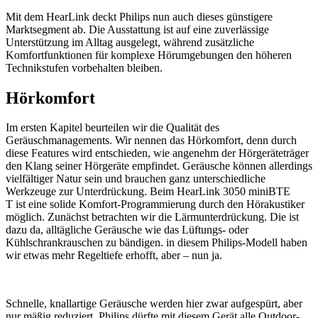
Mit dem HearLink deckt Philips nun auch dieses günstigere
Marktsegment ab. Die Ausstattung ist auf eine zuverlässige
Unterstützung im Alltag ausgelegt, während zusätzliche
Komfortfunktionen für komplexe Hörumgebungen den höheren
Technikstufen vorbehalten bleiben.
Hörkomfort
Im ersten Kapitel beurteilen wir die Qualität des
Geräuschmanagements. Wir nennen das Hörkomfort, denn durch
diese Features wird entschieden, wie angenehm der Hörgeräteträger
den Klang seiner Hörgeräte empfindet. Geräusche können allerdings
vielfältiger Natur sein und brauchen ganz unterschiedliche
Werkzeuge zur Unterdrückung. Beim HearLink 3050 miniBTE
T ist eine solide Komfort-Programmierung durch den Hörakustiker
möglich. Zunächst betrachten wir die Lärmunterdrückung. Die ist
dazu da, alltägliche Geräusche wie das Lüftungs- oder
Kühlschrankrauschen zu bändigen. in diesem Philips-Modell haben
wir etwas mehr Regeltiefe erhofft, aber – nun ja.
Schnelle, knallartige Geräusche werden hier zwar aufgespürt, aber
nur mäßig reduziert. Philips dürfte mit diesem Gerät alle Outdoor-