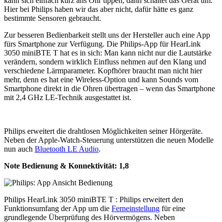
kann sich einfach kurz ans Ohr tippen, dann schaltet das Gerät um.
Hier bei Philips haben wir das aber nicht, dafür hätte es ganz
bestimmte Sensoren gebraucht.
Zur besseren Bedienbarkeit stellt uns der Hersteller auch eine App
fürs Smartphone zur Verfügung. Die Philips-App für HearLink
3050 miniBTE T hat es in sich: Man kann nicht nur die Lautstärke
verändern, sondern wirklich Einfluss nehmen auf den Klang und
verschiedene Lärmparameter. Kopfhörer braucht man nicht hier
mehr, denn es hat eine Wireless-Option und kann Sounds vom
Smartphone direkt in die Ohren übertragen – wenn das Smartphone
mit 2,4 GHz LE-Technik ausgestattet ist.
Philips erweitert die drahtlosen Möglichkeiten seiner Hörgeräte.
Neben der Apple-Watch-Steuerung unterstützen die neuen Modelle
nun auch
Bluetooth LE Audio
.
Note Bedienung & Konnektivität:
1,8
Philips HearLink 3050 miniBTE T : Philips erweitert den
Funktionsumfang der App um die
Ferneinstellung
für eine
grundlegende Überprüfung des Hörvermögens. Neben