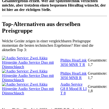
Gesamtergebnis erzielt. Wer auf Spitzentechnik verzichten
möchte, aber trotzdem einen bequemen Höralltag wünscht, der
ist hier an der richtigen Stelle.
Top-Alternativen aus derselben
Preisgruppe
Welche Geräte zeigen in einer vergleichbaren Preisgruppe
momentan die besten technischen Ergebnisse? Hier sind die
aktuellen Top 3:
Philips HearLink
Gesamtnote:
3050 MNR T R
1,7
Philips HearLink
Gesamtnote:
3050 MNB R
1,7
Audio Service
Gesamtnote:
G8 8 Mood R LI
1,8
T 8