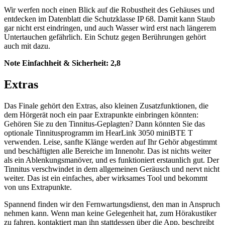
Wir werfen noch einen Blick auf die Robustheit des Gehäuses und
entdecken im Datenblatt die Schutzklasse IP 68. Damit kann Staub
gar nicht erst eindringen, und auch Wasser wird erst nach längerem
Untertauchen gefährlich. Ein Schutz gegen Berührungen gehört
auch mit dazu.
Note Einfachheit & Sicherheit:
2,8
Extras
Das Finale gehört den Extras, also kleinen Zusatzfunktionen, die
dem Hörgerät noch ein paar Extrapunkte einbringen könnten:
Gehören Sie zu den Tinnitus-Geplagten? Dann könnten Sie das
optionale Tinnitusprogramm im HearLink 3050 miniBTE T
verwenden. Leise, sanfte Klänge werden auf Ihr Gehör abgestimmt
und beschäftigten alle Bereiche im Innenohr. Das ist nichts weiter
als ein Ablenkungsmanöver, und es funktioniert erstaunlich gut. Der
Tinnitus verschwindet in dem allgemeinen Geräusch und nervt nicht
weiter. Das ist ein einfaches, aber wirksames Tool und bekommt
von uns Extrapunkte.
Spannend finden wir den Fernwartungsdienst, den man in Anspruch
nehmen kann. Wenn man keine Gelegenheit hat, zum Hörakustiker
zu fahren, kontaktiert man ihn stattdessen über die App, beschreibt