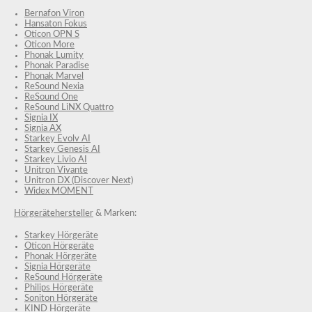
Bernafon Viron
Hansaton Fokus
Oticon OPN S
Oticon More
Phonak Lumity
Phonak Paradise
Phonak Marvel
ReSound Nexia
ReSound One
ReSound LiNX Quattro
Signia IX
Signia AX
Starkey Evolv AI
Starkey Genesis AI
Starkey Livio AI
Unitron Vivante
Unitron DX (Discover Next)
Widex MOMENT
Hörgerätehersteller
& Marken:
Starkey Hörgeräte
Oticon Hörgeräte
Phonak Hörgeräte
Signia Hörgeräte
ReSound Hörgeräte
Philips Hörgeräte
Soniton Hörgeräte
KIND Hörgeräte