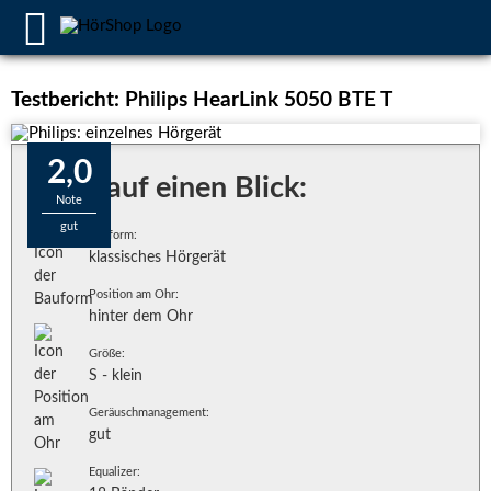
Testbericht: Philips HearLink 5050 BTE T
2,0
Alles auf einen Blick:
Note
gut
Bauform:
klassisches Hörgerät
Position am Ohr:
hinter dem Ohr
Größe:
S - klein
Geräuschmanagement:
gut
Equalizer: