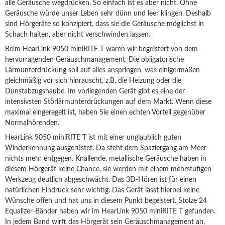
alle Geräusche wegdrücken. So einfach ist es aber nicht. Ohne
Geräusche würde unser Leben sehr dünn und leer klingen. Deshalb
sind Hörgeräte so konzipiert, dass sie die Geräusche möglichst in
Schach halten, aber nicht verschwinden lassen.
Beim HearLink 9050 miniRITE T waren wir begeistert von dem
hervorragenden Geräuschmanagement. Die obligatorische
Lärmunterdrückung soll auf alles anspringen, was einigermaßen
gleichmäßig vor sich hinrauscht, z.B. die Heizung oder die
Dunstabzugshaube. Im vorliegenden Gerät gibt es eine der
intensivsten Störlärmunterdrückungen auf dem Markt. Wenn diese
maximal eingeregelt ist, haben Sie einen echten Vorteil gegenüber
Normalhörenden.
HearLink 9050 miniRITE T ist mit einer unglaublich guten
Winderkennung ausgerüstet. Da steht dem Spaziergang am Meer
nichts mehr entgegen. Knallende, metallische Geräusche haben in
diesem Hörgerät keine Chance, sie werden mit einem mehrstufigen
Werkzeug deutlich abgeschwächt. Das 3D-Hören ist für einen
natürlichen Eindruck sehr wichtig. Das Gerät lässt hierbei keine
Wünsche offen und hat uns in diesem Punkt begeistert. Stolze 24
Equalizer-Bänder haben wir im HearLink 9050 miniRITE T gefunden.
In jedem Band wirft das Hörgerät sein Geräuschmanagement an,