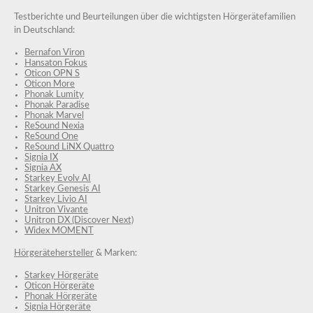
Testberichte und Beurteilungen über die wichtigsten Hörgerätefamilien
in Deutschland:
Bernafon Viron
Hansaton Fokus
Oticon OPN S
Oticon More
Phonak Lumity
Phonak Paradise
Phonak Marvel
ReSound Nexia
ReSound One
ReSound LiNX Quattro
Signia IX
Signia AX
Starkey Evolv AI
Starkey Genesis AI
Starkey Livio AI
Unitron Vivante
Unitron DX (Discover Next)
Widex MOMENT
Hörgerätehersteller
& Marken:
Starkey Hörgeräte
Oticon Hörgeräte
Phonak Hörgeräte
Signia Hörgeräte