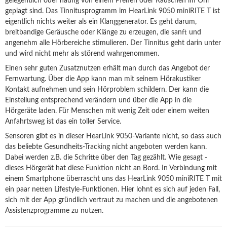
gelegentlich oder häufig von einem Pfeifen oder Rauschen im Ohr
geplagt sind. Das Tinnitusprogramm im HearLink 9050 miniRITE T ist
eigentlich nichts weiter als ein Klanggenerator. Es geht darum,
breitbandige Geräusche oder Klänge zu erzeugen, die sanft und
angenehm alle Hörbereiche stimulieren. Der Tinnitus geht darin unter
und wird nicht mehr als störend wahrgenommen.
Einen sehr guten Zusatznutzen erhält man durch das Angebot der
Fernwartung. Über die App kann man mit seinem Hörakustiker
Kontakt aufnehmen und sein Hörproblem schildern. Der kann die
Einstellung entsprechend verändern und über die App in die
Hörgeräte laden. Für Menschen mit wenig Zeit oder einem weiten
Anfahrtsweg ist das ein toller Service.
Sensoren gibt es in dieser HearLink 9050-Variante nicht, so dass auch
das beliebte Gesundheits-Tracking nicht angeboten werden kann.
Dabei werden z.B. die Schritte über den Tag gezählt. Wie gesagt -
dieses Hörgerät hat diese Funktion nicht an Bord. In Verbindung mit
einem Smartphone überrascht uns das HearLink 9050 miniRITE T mit
ein paar netten Lifestyle-Funktionen. Hier lohnt es sich auf jeden Fall,
sich mit der App gründlich vertraut zu machen und die angebotenen
Assistenzprogramme zu nutzen.