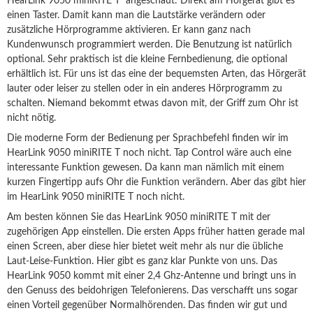
HearLink 9050 miniRITE T angeschaut: Direkt am Hörgerät gibt es
einen Taster. Damit kann man die Lautstärke verändern oder
zusätzliche Hörprogramme aktivieren. Er kann ganz nach
Kundenwunsch programmiert werden. Die Benutzung ist natürlich
optional. Sehr praktisch ist die kleine Fernbedienung, die optional
erhältlich ist. Für uns ist das eine der bequemsten Arten, das Hörgerät
lauter oder leiser zu stellen oder in ein anderes Hörprogramm zu
schalten. Niemand bekommt etwas davon mit, der Griff zum Ohr ist
nicht nötig.
Die moderne Form der Bedienung per Sprachbefehl finden wir im
HearLink 9050 miniRITE T noch nicht. Tap Control wäre auch eine
interessante Funktion gewesen. Da kann man nämlich mit einem
kurzen Fingertipp aufs Ohr die Funktion verändern. Aber das gibt hier
im HearLink 9050 miniRITE T noch nicht.
Am besten können Sie das HearLink 9050 miniRITE T mit der
zugehörigen App einstellen. Die ersten Apps früher hatten gerade mal
einen Screen, aber diese hier bietet weit mehr als nur die übliche
Laut-Leise-Funktion. Hier gibt es ganz klar Punkte von uns. Das
HearLink 9050 kommt mit einer 2,4 Ghz-Antenne und bringt uns in
den Genuss des beidohrigen Telefonierens. Das verschafft uns sogar
einen Vorteil gegenüber Normalhörenden. Das finden wir gut und