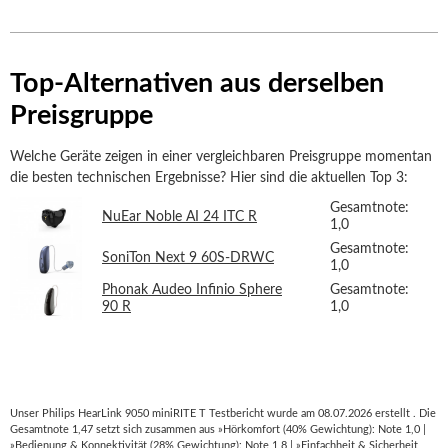
Top-Alternativen aus derselben
Preisgruppe
Welche Geräte zeigen in einer vergleichbaren Preisgruppe momentan
die besten technischen Ergebnisse? Hier sind die aktuellen Top 3:
Gesamtnote:
NuEar Noble AI 24 ITC R
1,0
Gesamtnote:
SoniTon Next 9 60S-DRWC
1,0
Phonak Audeo Infinio Sphere
Gesamtnote:
90 R
1,0
Unser Philips HearLink 9050 miniRITE T Testbericht wurde am 08.07.2026 erstellt . Die
Gesamtnote 1,47 setzt sich zusammen aus »Hörkomfort (40% Gewichtung): Note 1,0 |
»Bedienung & Konnektivität (28% Gewichtung): Note 1,8 | »Einfachheit & Sicherheit