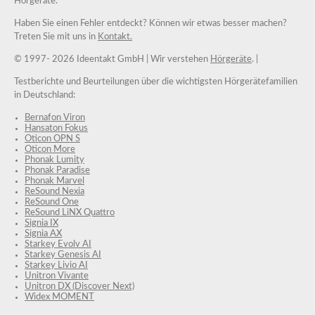
Hörgeräte.
Haben Sie einen Fehler entdeckt? Können wir etwas besser machen?
Treten Sie mit uns in
Kontakt.
© 1997-
2026 Ideentakt GmbH
| Wir verstehen
Hörgeräte
. |
Testberichte und Beurteilungen über die wichtigsten Hörgerätefamilien
in Deutschland:
Bernafon Viron
Hansaton Fokus
Oticon OPN S
Oticon More
Phonak Lumity
Phonak Paradise
Phonak Marvel
ReSound Nexia
ReSound One
ReSound LiNX Quattro
Signia IX
Signia AX
Starkey Evolv AI
Starkey Genesis AI
Starkey Livio AI
Unitron Vivante
Unitron DX (Discover Next)
Widex MOMENT