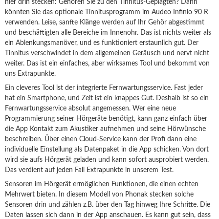
hier drin stecken: Gehören Sie zu den Tinnitus-Geplagten? Dann
könnten Sie das optionale Tinnitusprogramm im Audeo Infinio 90 R
verwenden. Leise, sanfte Klänge werden auf Ihr Gehör abgestimmt
und beschäftigten alle Bereiche im Innenohr. Das ist nichts weiter als
ein Ablenkungsmanöver, und es funktioniert erstaunlich gut. Der
Tinnitus verschwindet in dem allgemeinen Geräusch und nervt nicht
weiter. Das ist ein einfaches, aber wirksames Tool und bekommt von
uns Extrapunkte.
Ein cleveres Tool ist der integrierte Fernwartungsservice. Fast jeder
hat ein Smartphone, und Zeit ist ein knappes Gut. Deshalb ist so ein
Fernwartungsservice absolut angemessen. Wer eine neue
Programmierung seiner Hörgeräte benötigt, kann ganz einfach über
die App Kontakt zum Akustiker aufnehmen und seine Hörwünsche
beschreiben. Über einen Cloud-Service kann der Profi dann eine
individuelle Einstellung als Datenpaket in die App schicken.
Von dort
wird sie aufs Hörgerät geladen und kann sofort ausprobiert werden.
Das verdient auf jeden Fall Extrapunkte in unserem Test.
Sensoren im Hörgerät ermöglichen Funktionen, die einen echten
Mehrwert bieten. In diesem Modell von Phonak stecken solche
Sensoren drin und zählen z.B. über den Tag hinweg Ihre Schritte. Die
Daten lassen sich dann in der App anschauen. Es kann gut sein, dass