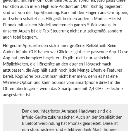
gewöhnt, mit ihrer Uhr oder dem Auto zu sprechen. Also passt diese
Funktion auch in ein HighTech-Produkt am Ohr. Richtig begeistert
sind wir von der Tap-Steuerung. Kurz mit den Fingern ans Ohr tippen,
und schon schaltet das Hörgerät in einen anderen Modus. Hier ist
Phonak mit seinem Modell anderen ein ganzes Stück voraus. In
unseren Augen ist die Tap-Steuerung nicht nur zeitgemäß, sondern
auch total bequem.
Hörgeräte-Apps erfreuen sich immer größerer Beliebtheit. Beim
Audeo Infinio 90 R haben wir Glück: es gibt eine passende App. Diese
App hat uns komplett begeistert. Es gibt nicht nur zahlreiche
Möglichkeiten, die Hörgeräte an den eigenen Hörgeschmack
anzupassen, die App hält auch noch jede Menge Lifestyle-Features
bereit. Kopfhörer braucht man nicht hier mehr, denn es hat eine
Wireless-Option und kann Sounds vom Smartphone direkt in die
Ohren übertragen – wenn das Smartphone mit 2,4 GHz LE-Technik
ausgestattet ist.
Dank neu integrierter
Auracast
-Hardware sind die
Infinio-Geräte zukunftssicher. Auch an der Stabilität der
Bluetoothverbindung hat Phonak gearbeitet. Diese ist
nun störungsfreier und effektiver dank 6fach höherer