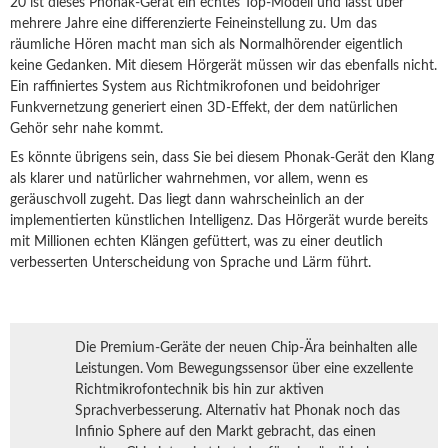
20 ist dieses Phonak-Gerät ein echtes Top-Modell und lässt über
mehrere Jahre eine differenzierte Feineinstellung zu. Um das
räumliche Hören macht man sich als Normalhörender eigentlich
keine Gedanken. Mit diesem Hörgerät müssen wir das ebenfalls nicht.
Ein raffiniertes System aus Richtmikrofonen und beidohriger
Funkvernetzung generiert einen 3D-Effekt, der dem natürlichen
Gehör sehr nahe kommt.
Es könnte übrigens sein, dass Sie bei diesem Phonak-Gerät den Klang
als klarer und natürlicher wahrnehmen, vor allem, wenn es
geräuschvoll zugeht. Das liegt dann wahrscheinlich an der
implementierten künstlichen Intelligenz. Das Hörgerät wurde bereits
mit Millionen echten Klängen gefüttert, was zu einer deutlich
verbesserten Unterscheidung von Sprache und Lärm führt.
Die Premium-Geräte der neuen Chip-Ära beinhalten alle
Leistungen. Vom Bewegungssensor über eine exzellente
Richtmikrofontechnik bis hin zur aktiven
Sprachverbesserung. Alternativ hat Phonak noch das
Infinio Sphere auf den Markt gebracht, das einen