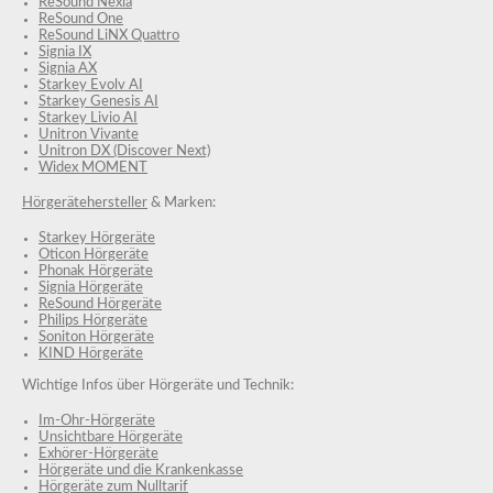
ReSound Nexia
ReSound One
ReSound LiNX Quattro
Signia IX
Signia AX
Starkey Evolv AI
Starkey Genesis AI
Starkey Livio AI
Unitron Vivante
Unitron DX (Discover Next)
Widex MOMENT
Hörgerätehersteller
& Marken:
Starkey Hörgeräte
Oticon Hörgeräte
Phonak Hörgeräte
Signia Hörgeräte
ReSound Hörgeräte
Philips Hörgeräte
Soniton Hörgeräte
KIND Hörgeräte
Wichtige Infos über Hörgeräte und Technik:
Im-Ohr-Hörgeräte
Unsichtbare Hörgeräte
Exhörer-Hörgeräte
Hörgeräte und die Krankenkasse
Hörgeräte zum Nulltarif