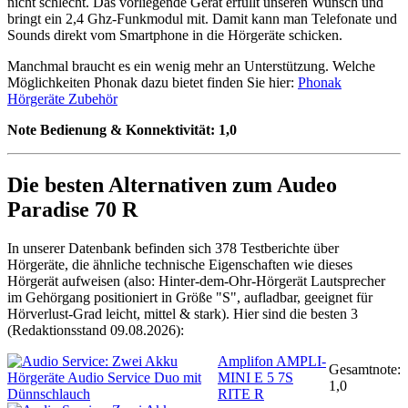
nicht schlecht. Das vorliegende Gerät erfüllt unseren Wunsch und
bringt ein 2,4 Ghz-Funkmodul mit. Damit kann man Telefonate und
Sounds direkt vom Smartphone in die Hörgeräte schicken.
Manchmal braucht es ein wenig mehr an Unterstützung. Welche
Möglichkeiten Phonak dazu bietet finden Sie hier:
Phonak
Hörgeräte Zubehör
Note Bedienung & Konnektivität:
1,0
Die besten Alternativen zum Audeo
Paradise 70 R
In unserer Datenbank befinden sich 378 Testberichte über
Hörgeräte, die ähnliche technische Eigenschaften wie dieses
Hörgerät aufweisen (also: Hinter-dem-Ohr-Hörgerät Lautsprecher
im Gehörgang positioniert in Größe "S", aufladbar, geeignet für
Hörverlust-Grad leicht, mittel & stark). Hier sind die besten 3
(Redaktionsstand 09.08.2026):
Amplifon AMPLI-
Gesamtnote:
MINI E 5 7S
1,0
RITE R