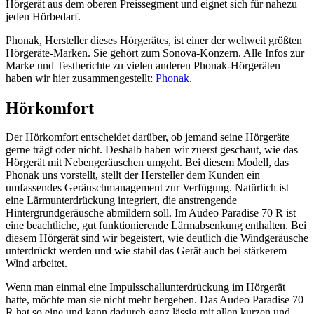
Hörgerät aus dem oberen Preissegment und eignet sich für nahezu
jeden Hörbedarf.
Phonak, Hersteller dieses Hörgerätes, ist einer der weltweit größten
Hörgeräte-Marken. Sie gehört zum Sonova-Konzern. Alle Infos zur
Marke und Testberichte zu vielen anderen Phonak-Hörgeräten
haben wir hier zusammengestellt:
Phonak.
Hörkomfort
Der Hörkomfort entscheidet darüber, ob jemand seine Hörgeräte
gerne trägt oder nicht. Deshalb haben wir zuerst geschaut, wie das
Hörgerät mit Nebengeräuschen umgeht. Bei diesem Modell, das
Phonak uns vorstellt, stellt der Hersteller dem Kunden ein
umfassendes Geräuschmanagement zur Verfügung. Natürlich ist
eine Lärmunterdrückung integriert, die anstrengende
Hintergrundgeräusche abmildern soll. Im Audeo Paradise 70 R ist
eine beachtliche, gut funktionierende Lärmabsenkung enthalten. Bei
diesem Hörgerät sind wir begeistert, wie deutlich die Windgeräusche
unterdrückt werden und wie stabil das Gerät auch bei stärkerem
Wind arbeitet.
Wenn man einmal eine Impulsschallunterdrückung im Hörgerät
hatte, möchte man sie nicht mehr hergeben. Das Audeo Paradise 70
R hat so eine und kann dadurch ganz lässig mit allen kurzen und