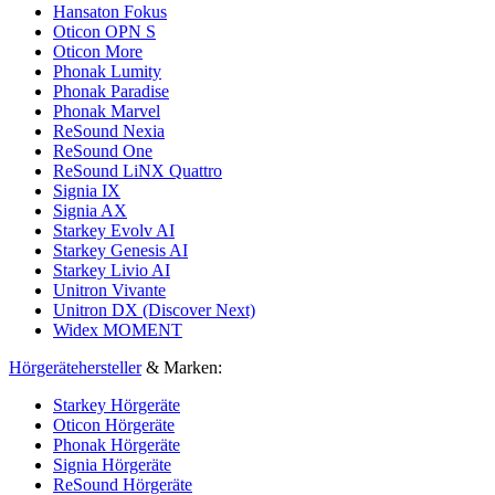
Hansaton Fokus
Oticon OPN S
Oticon More
Phonak Lumity
Phonak Paradise
Phonak Marvel
ReSound Nexia
ReSound One
ReSound LiNX Quattro
Signia IX
Signia AX
Starkey Evolv AI
Starkey Genesis AI
Starkey Livio AI
Unitron Vivante
Unitron DX (Discover Next)
Widex MOMENT
Hörgerätehersteller
& Marken:
Starkey Hörgeräte
Oticon Hörgeräte
Phonak Hörgeräte
Signia Hörgeräte
ReSound Hörgeräte