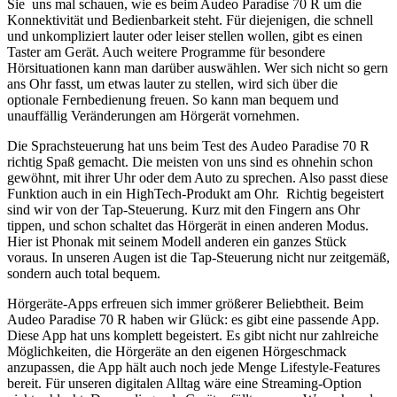
Sie uns mal schauen, wie es beim Audeo Paradise 70 R um die
Konnektivität und Bedienbarkeit steht. Für diejenigen, die schnell
und unkompliziert lauter oder leiser stellen wollen, gibt es einen
Taster am Gerät. Auch weitere Programme für besondere
Hörsituationen kann man darüber auswählen. Wer sich nicht so gern
ans Ohr fasst, um etwas lauter zu stellen, wird sich über die
optionale Fernbedienung freuen. So kann man bequem und
unauffällig Veränderungen am Hörgerät vornehmen.
Die Sprachsteuerung hat uns beim Test des Audeo Paradise 70 R
richtig Spaß gemacht. Die meisten von uns sind es ohnehin schon
gewöhnt, mit ihrer Uhr oder dem Auto zu sprechen. Also passt diese
Funktion auch in ein HighTech-Produkt am Ohr. Richtig begeistert
sind wir von der Tap-Steuerung. Kurz mit den Fingern ans Ohr
tippen, und schon schaltet das Hörgerät in einen anderen Modus.
Hier ist Phonak mit seinem Modell anderen ein ganzes Stück
voraus. In unseren Augen ist die Tap-Steuerung nicht nur zeitgemäß,
sondern auch total bequem.
Hörgeräte-Apps erfreuen sich immer größerer Beliebtheit. Beim
Audeo Paradise 70 R haben wir Glück: es gibt eine passende App.
Diese App hat uns komplett begeistert. Es gibt nicht nur zahlreiche
Möglichkeiten, die Hörgeräte an den eigenen Hörgeschmack
anzupassen, die App hält auch noch jede Menge Lifestyle-Features
bereit. Für unseren digitalen Alltag wäre eine Streaming-Option