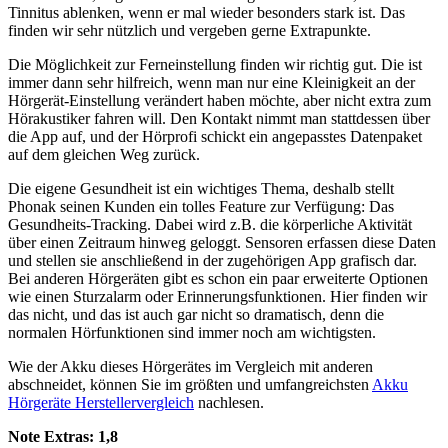
Tinnitus ablenken, wenn er mal wieder besonders stark ist. Das
finden wir sehr nützlich und vergeben gerne Extrapunkte.
Die Möglichkeit zur Ferneinstellung finden wir richtig gut. Die ist
immer dann sehr hilfreich, wenn man nur eine Kleinigkeit an der
Hörgerät-Einstellung verändert haben möchte, aber nicht extra zum
Hörakustiker fahren will. Den Kontakt nimmt man stattdessen über
die App auf, und der Hörprofi schickt ein angepasstes Datenpaket
auf dem gleichen Weg zurück.
Die eigene Gesundheit ist ein wichtiges Thema, deshalb stellt
Phonak seinen Kunden ein tolles Feature zur Verfügung: Das
Gesundheits-Tracking. Dabei wird z.B. die körperliche Aktivität
über einen Zeitraum hinweg geloggt. Sensoren erfassen diese Daten
und stellen sie anschließend in der zugehörigen App grafisch dar.
Bei anderen Hörgeräten gibt es schon ein paar erweiterte Optionen
wie einen Sturzalarm oder Erinnerungsfunktionen. Hier finden wir
das nicht, und das ist auch gar nicht so dramatisch, denn die
normalen Hörfunktionen sind immer noch am wichtigsten.
Wie der Akku dieses Hörgerätes im Vergleich mit anderen
abschneidet, können Sie im größten und umfangreichsten
Akku
Hörgeräte Herstellervergleich
nachlesen.
Note Extras:
1,8