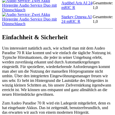
Audibel Aris AI 24
Gesamtnote:
mRIC R
1,0
Starkey Omega AI
Gesamtnote:
24 mRIC R
1,0
Einfachheit & Sicherheit
Uns interessiert natürlich auch, wie schnell man mit dem Audeo
Paradise 70 R klar kommt und wie einfach die tägliche Nutzung ist.
Typische Hörsituationen, die jeder in seiner Umgebung erlebt,
werden zuverlässig erkannt und durch Automatikregelungen
eingestellt. Für speziellere, wiederkehrende Anforderungen kommt
man aber um die Nutzung der manuellen Hörprogramme nicht
umhin. Über den integrierten Eingewöhnungsmanager freuen wir
uns sehr. Er hebt im Hintergrund die Lautstärke des Hörgerätes in
winzig kleinen Schritten an, bis unsere Zielverstärkung irgendwann
erreicht ist. Wir können uns entspannt und ganz allmählich an die
neuen Höreindrücke gewöhnen.
Zum Audeo Paradise 70 R wird ein Ladegerät mitgeliefert, denn es
hat eingebaute Akkus. Das ist zeitgemäß, benutzerfreundlich, und
das erwarten wir auch von einem modernen Hörgerät.