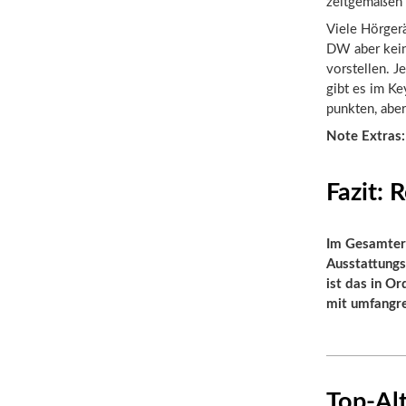
zeitgemäßen 
Viele Hörger
DW aber kein
vorstellen. J
gibt es im K
punkten, aber
Note Extras
Fazit:
Im Gesamterg
Ausstattung
ist das in Or
mit umfangr
Top-Alt