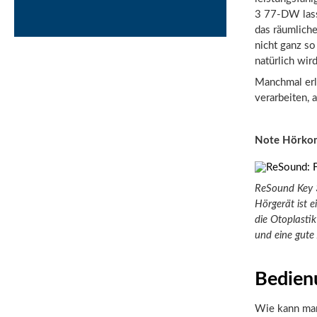
3 77-DW lasse
das räumlich
nicht ganz so
natürlich wir
Manchmal erle
verarbeiten, a
Note Hörko
ReSound Key 3
Hörgerät ist e
die Otoplastik
und eine gute 
Bedien
Wie kann man