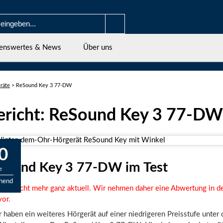
enswertes & News
Über uns
räte
>
ReSound Key 3 77-DW
ericht: ReSound Key 3 77-DW
0
Sound Key 3 77-DW im Test
e
chend
 ist nicht mehr ganz aktuell. Wir nehmen daher eine Abwertung in d
or.
 haben ein weiteres Hörgerät auf einer niedrigeren Preisstufe unter 