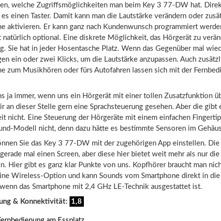
en, welche Zugriffsmöglichkeiten man beim Key 3 77-DW hat. Dire
 es einen Taster. Damit kann man die Lautstärke verändern oder zusä
 aktivieren. Er kann ganz nach Kundenwunsch programmiert werde
 natürlich optional. Eine diskrete Möglichkeit, das Hörgerät zu veränd
g. Sie hat in jeder Hosentasche Platz. Wenn das Gegenüber mal wied
gen ein oder zwei Klicks, um die Lautstärke anzupassen. Auch zusätzl
 zum Musikhören oder fürs Autofahren lassen sich mit der Fernbed
s ja immer, wenn uns ein Hörgerät mit einer tollen Zusatzfunktion üb
ir an dieser Stelle gern eine Sprachsteuerung gesehen. Aber die gibt
 nicht. Eine Steuerung der Hörgeräte mit einem einfachen Fingertipp
nd-Modell nicht, denn dazu hätte es bestimmte Sensoren im Gehäu
nnen Sie das Key 3 77-DW mit der zugehörigen App einstellen. Die
 gerade mal einen Screen, aber diese hier bietet weit mehr als nur die
n. Hier gibt es ganz klar Punkte von uns. Kopfhörer braucht man nich
eine Wireless-Option und kann Sounds vom Smartphone direkt in di
 wenn das Smartphone mit 2,4 GHz LE-Technik ausgestattet ist.
ung & Konnektivität:
1,8