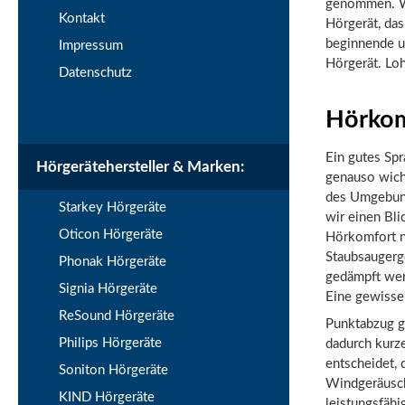
genommen. Wi
Kontakt
Hörgerät, das
beginnende u
Impressum
Hörgerät. Loh
Datenschutz
Hörkom
Ein gutes Spr
Hörgerätehersteller & Marken:
genauso wich
des Umgebung
Starkey Hörgeräte
wir einen Bl
Oticon Hörgeräte
Hörkomfort n
Staubsaugerg
Phonak Hörgeräte
gedämpft wer
Signia Hörgeräte
Eine gewisse 
ReSound Hörgeräte
Punktabzug g
Philips Hörgeräte
dadurch kurz
entscheidet, 
Soniton Hörgeräte
Windgeräusch
KIND Hörgeräte
leistungsfähi