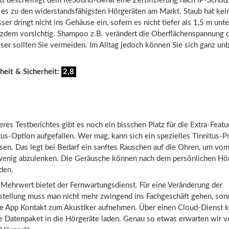
tt bescheinigt dem ReSound-Gerät eine Zertifizierung nach IP-Schutz
 es zu den widerstandsfähigsten Hörgeräten am Markt. Staub hat kei
er dringt nicht ins Gehäuse ein, sofern es nicht tiefer als 1,5 m unte
otzdem vorsichtig. Shampoo z.B. verändert die Oberflächenspannung 
ser sollten Sie vermeiden. Im Alltag jedoch können Sie sich ganz un
heit & Sicherheit:
2,8
es Testberichtes gibt es noch ein bisschen Platz für die Extra-Featur
tus-Option aufgefallen. Wer mag, kann sich ein spezielles Tinnitus
ssen. Das legt bei Bedarf ein sanftes Rauschen auf die Ohren, um vo
 wenig abzulenken. Die Geräusche können nach dem persönlichen H
den.
 Mehrwert bietet der Fernwartungsdienst. Für eine Veränderung der
stellung muss man nicht mehr zwingend ins Fachgeschäft gehen, son
die App Kontakt zum Akustiker aufnehmen. Über einen Cloud-Dienst 
e Datenpaket in die Hörgeräte laden. Genau so etwas erwarten wir 