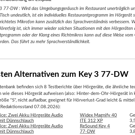
3 77-DW : Wird das Umgebungsgeräusch im Restaurant unerträglich u
sch undeutlich, ist ein individuelles Restaurantprogramm im Hörgerät si
richtetes Mikrofon kann zusätzlich das Sprachverständnis verbessern. W
Hörerfolg ist, sich immer wieder solchen Situationen mit den Hörgeräten
tprogramm oder der Klang eines Richtmikros kann auf diese Weise vom 
erden. Das führt zu mehr Sprachverständlichkeit.
sten Alternativen zum Key 3 77-DW
tenbank befinden sich 8 Testberichte über Hörgeräte, die ähnliche t
n wie dieses Hörgerät aufweisen (also: Hinter-dem-Ohr-Hörgerät in 
öße "S", nicht aufladbar, geeignet für Hörverlust-Grad leicht & mittel)
 (Redaktionsstand 07.08.2026):
Widex Magnify 40
Ge
ITE 312 XP
3,
ReSound Key 4
Ge
77-DW
3,