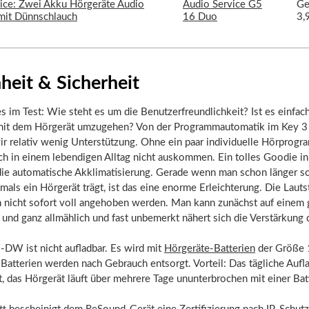
Audio Service G5
Ge
16 Duo
3,
heit & Sicherheit
s im Test: Wie steht es um die Benutzerfreundlichkeit? Ist es einfac
 mit dem Hörgerät umzugehen? Von der Programmautomatik im Key
 relativ wenig Unterstützung. Ohne ein paar individuelle Hörprog
ch in einem lebendigen Alltag nicht auskommen. Ein tolles Goodie i
die automatische Akklimatisierung. Gerade wenn man schon länger sc
mals ein Hörgerät trägt, ist das eine enorme Erleichterung. Die Laut
h nicht sofort voll angehoben werden. Man kann zunächst auf einem 
, und ganz allmählich und fast unbemerkt nähert sich die Verstärkung 
-DW ist nicht aufladbar. Es wird mit
Hörgeräte-Batterien
der Größe 1
 Batterien werden nach Gebrauch entsorgt. Vorteil: Das tägliche Auf
t, das Hörgerät läuft über mehrere Tage ununterbrochen mit einer Bat