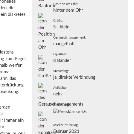
ionelles
Position am Ohr:
den, die
hinter dem Ohr
ein diskretes
Größe:
S - klein
Geräuschmanagement:
mangelhaft
destens
Equalizer:
ung zum Pegel
8 Bänder
halb werfen
Streaming:
Thema
ja, direkte Verbindung
ärm, das
nterdrückung
Aufladbar:
Absenkung.
nein
Preisklasse:
erden
ät
wir immer ein
Markteinführung:
ehr
Februar 2021
rofone im Key