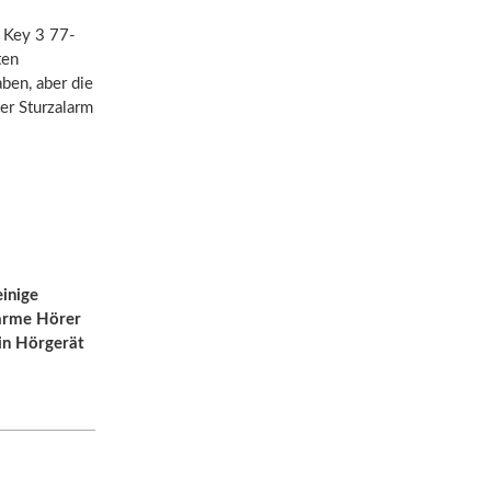
s Key 3 77-
ten
ben, aber die
er Sturzalarm
einige
sarme Hörer
ein Hörgerät