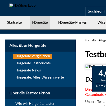
Startseite
Hörgeräte
Hörgeräte-Marken
Wiss
Startseite
>
Hörge
Alles über Hörgeräte
Testb
Hörgeräte vergleichen
Hörgeräte Testberichte
Hörgeräte News
4,
Hörgeräte: Alles Wissenswerte
Das Re
Not
ausrei
Diese Technik
Über die Testredaktion
Gesamtnote v
Unsere Tester
Wie wir Hörgeräte testen