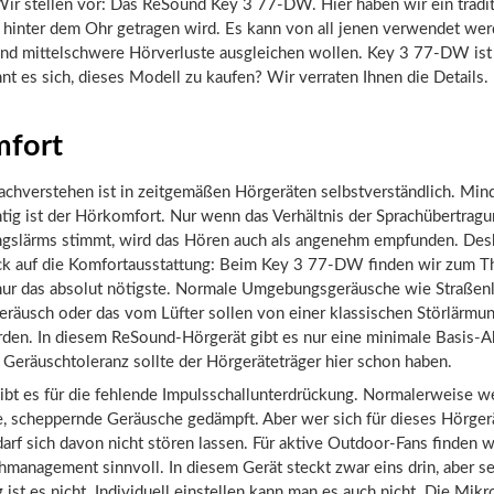
r stellen vor: Das ReSound Key 3 77-DW. Hier haben wir ein tradit
 hinter dem Ohr getragen wird. Es kann von all jenen verwendet wer
nd mittelschwere Hörverluste ausgleichen wollen. Key 3 77-DW ist 
nt es sich, dieses Modell zu kaufen? Wir verraten Ihnen die Details.
fort
achverstehen ist in zeitgemäßen Hörgeräten selbstverständlich. Min
tig ist der Hörkomfort. Nur wenn das Verhältnis der Sprachübertrag
slärms stimmt, wird das Hören auch als angenehm empfunden. Des
ick auf die Komfortausstattung: Beim Key 3 77-DW finden wir zum 
ur das absolut nötigste. Normale Umgebungsgeräusche wie Straßenl
eräusch oder das vom Lüfter sollen von einer klassischen Störlärmu
den. In diesem ReSound-Hörgerät gibt es nur eine minimale Basis-
Geräuschtoleranz sollte der Hörgeräteträger hier schon haben.
ibt es für die fehlende Impulsschallunterdrückung. Normalerweise w
e, scheppernde Geräusche gedämpft. Aber wer sich für dieses Hörger
darf sich davon nicht stören lassen. Für aktive Outdoor-Fans finden 
management sinnvoll. In diesem Gerät steckt zwar eins drin, aber s
g ist es nicht. Individuell einstellen kann man es auch nicht. Die Mik