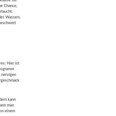
klasse 68.
ne Chance,
rtaucht.
des Wassers.
beschwert
es: Hier ist
-Programm
m nervigen
örgeschmack
dern kann
kann man
von einem