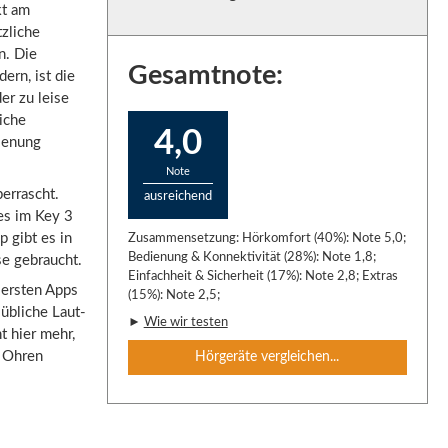
kt am
tzliche
n. Die
Gesamtnote:
ern, ist die
er zu leise
iche
4,0
ienung
Note
errascht.
ausreichend
 es im Key 3
 gibt es in
Zusammensetzung: Hörkomfort (40%): Note 5,0;
Bedienung & Konnektivität (28%): Note 1,8;
se gebraucht.
Einfachheit & Sicherheit (17%): Note 2,8; Extras
 ersten Apps
(15%): Note 2,5;
 übliche Laut-
►
Wie wir testen
t hier mehr,
e Ohren
Hörgeräte vergleichen...