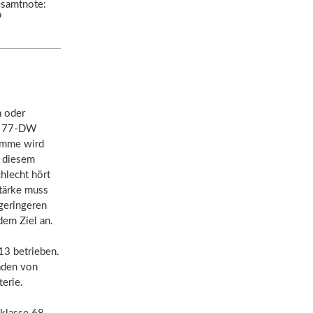
samtnote:
9
h oder
 3 77-DW
ramme wird
n diesem
hlecht hört
stärke muss
geringeren
dem Ziel an.
3 betrieben.
laden von
terie.