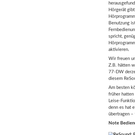
herausgefund
Hörgerät gibt
Hörprogramme
Benutzung ist
Fernbedienun
spricht, genü
Hörprogramme
aktivieren.
Wir freuen un
Z.B. hätten w
77-DW derzeit
diesem ReSou
Am besten kö
früher hatten
Leise-Funktio
denn es hat 
übertragen –
Note Bedien