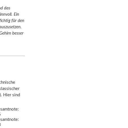
nd das
nnvoll. Ein
ichtig für den
 auszusetzen.
Gehirn besser
echnische
klassischer
. Hier sind
samtnote:
5
samtnote:
8