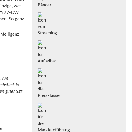
einzige, was
r im 77-DW
chen. So ganz
ntelligenz
e. Am
uchstück in
in guter Sitz
en