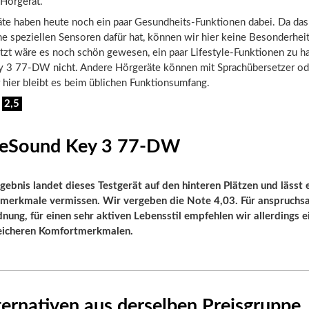
Hörgerät.
äte haben heute noch ein paar Gesundheits-Funktionen dabei. Da da
e speziellen Sensoren dafür hat, können wir hier keine Besonderhei
etzt wäre es noch schön gewesen, ein paar Lifestyle-Funktionen zu ha
ey 3 77-DW nicht. Andere Hörgeräte können mit Sprachübersetzer od
 hier bleibt es beim üblichen Funktionsumfang.
:
2,5
 ReSound Key 3 77-DW
ebnis landet dieses Testgerät auf den hinteren Plätzen und lässt 
smerkmale vermissen. Wir vergeben die Note 4,03. Für anspruch
dnung, für einen sehr aktiven Lebensstil empfehlen wir allerdings 
eicheren Komfortmerkmalen.
ernativen aus derselben Preisgruppe