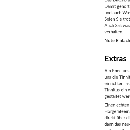
Das Datenbla
Damit gehört
und auch Wass
Seien Sie tr
Auch Salzwas
verhalten.
Note Einfach
Extras
Am Ende unser
uns die Tinni
einrichten la
Tinnitus ein
gestaltet wer
Einen echten
Hörgeräteein
direkt über 
dann das neu