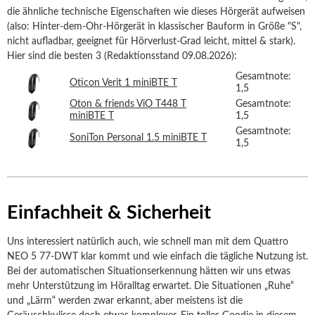
die ähnliche technische Eigenschaften wie dieses Hörgerät aufweisen
(also: Hinter-dem-Ohr-Hörgerät in klassischer Bauform in Größe "S",
nicht aufladbar, geeignet für Hörverlust-Grad leicht, mittel & stark).
Hier sind die besten 3 (Redaktionsstand 09.08.2026):
Gesamtnote:
Oticon Verit 1 miniBTE T
1,5
Oton & friends ViO T448 T
Gesamtnote:
miniBTE T
1,5
Gesamtnote:
SoniTon Personal 1.5 miniBTE T
1,5
Einfachheit & Sicherheit
Uns interessiert natürlich auch, wie schnell man mit dem Quattro
NEO 5 77-DWT klar kommt und wie einfach die tägliche Nutzung ist.
Bei der automatischen Situationserkennung hätten wir uns etwas
mehr Unterstützung im Höralltag erwartet. Die Situationen „Ruhe“
und „Lärm“ werden zwar erkannt, aber meistens ist die