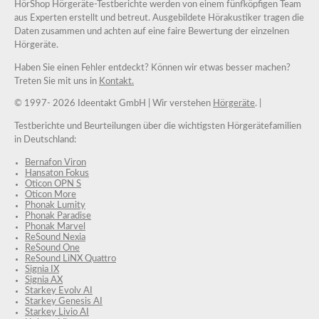
HörShop Hörgeräte-Testberichte werden von einem fünfköpfigen Team
aus Experten erstellt und betreut. Ausgebildete Hörakustiker tragen die
Daten zusammen und achten auf eine faire Bewertung der einzelnen
Hörgeräte.
Haben Sie einen Fehler entdeckt? Können wir etwas besser machen?
Treten Sie mit uns in
Kontakt.
© 1997-
2026 Ideentakt GmbH
| Wir verstehen
Hörgeräte
. |
Testberichte und Beurteilungen über die wichtigsten Hörgerätefamilien
in Deutschland:
Bernafon Viron
Hansaton Fokus
Oticon OPN S
Oticon More
Phonak Lumity
Phonak Paradise
Phonak Marvel
ReSound Nexia
ReSound One
ReSound LiNX Quattro
Signia IX
Signia AX
Starkey Evolv AI
Starkey Genesis AI
Starkey Livio AI