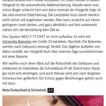
Geräuschkulisse doch etwas komplexer. Ein tolles Goodie in diesem
Hörgerät ist die automatische Akklimatisierung. Gerade wenn man
schon länger schlecht hört und dann erstmals ein Hörgerät trägt, ist
das eine enorme Erleichterung. Die Lautstärke muss damit nämlich
nicht sofort voll angehoben werden. Man kann zunächst auf einem
geringeren Level starten, und ganz allmählich und fast unbemerkt
nähert sich die Verstärkung dem Ziel an.
Das Quattro NEO 5 77-DWT ist nicht aufladbar. Es wird mit
Hörgeräte-Batterien
der Größe 13 betrieben. Nachteil: Die Batterien
werden nach Gebrauch entsorgt. Vorteil: Das tägliche Aufladen von
Akkus entfällt, das Hörgerät läuft über mehrere Tage ununterbrochen
mit einer Batterie.
Wir werfen noch einen Blick auf die Robustheit des Gehäuses und
entdecken im Datenblatt die Schutzklasse IP 68. Damit kann Staub
gar nicht erst eindringen, und auch Wasser wird erst nach längerem
Untertauchen gefährlich. Ein Schutz gegen Berührungen gehört auch
mit dazu.
Note Einfachheit & Sicherheit:
2,5