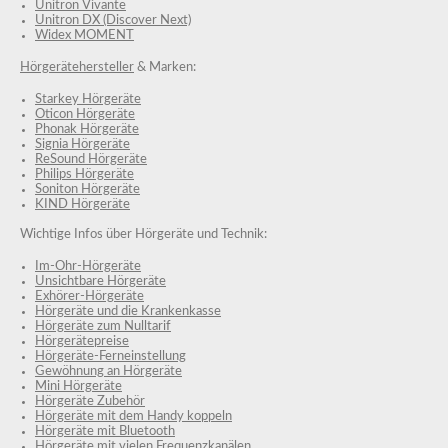
Unitron Vivante
Unitron DX (Discover Next)
Widex MOMENT
Hörgerätehersteller
& Marken:
Starkey Hörgeräte
Oticon Hörgeräte
Phonak Hörgeräte
Signia Hörgeräte
ReSound Hörgeräte
Philips Hörgeräte
Soniton Hörgeräte
KIND Hörgeräte
Wichtige Infos über Hörgeräte und Technik:
Im-Ohr-Hörgeräte
Unsichtbare Hörgeräte
Exhörer-Hörgeräte
Hörgeräte und die Krankenkasse
Hörgeräte zum Nulltarif
Hörgerätepreise
Hörgeräte-Ferneinstellung
Gewöhnung an Hörgeräte
Mini Hörgeräte
Hörgeräte Zubehör
Hörgeräte mit dem Handy koppeln
Hörgeräte mit Bluetooth
Hörgeräte mit vielen Frequenzkanälen