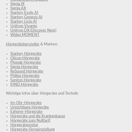
Signia IX
Signia AX
Starkey Evolv AI
Starkey Genesis AI
Starkey Livio AI
Unitron Vivante
Unitron DX (Discover Next)
Widex MOMENT
Hörgerätehersteller
& Marken:
Starkey Hörgeräte
Oticon Hörgeräte
Phonak Hörgeräte
Signia Hörgeräte
ReSound Hörgeräte
Philips Hörgeräte
Soniton Hörgeräte
KIND Hörgeräte
Wichtige Infos über Hörgeräte und Technik:
Im-Ohr-Hörgeräte
Unsichtbare Hörgeräte
Exhörer-Hörgeräte
Hörgeräte und die Krankenkasse
Hörgeräte zum Nulltarif
Hörgerätepreise
Hörgeräte-Ferneinstellung