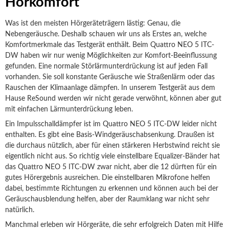
Hörkomfort
Was ist den meisten Hörgeräteträgern lästig: Genau, die
Nebengeräusche. Deshalb schauen wir uns als Erstes an, welche
Komfortmerkmale das Testgerät enthält. Beim Quattro NEO 5 ITC-
DW haben wir nur wenig Möglichkeiten zur Komfort-Beeinflussung
gefunden. Eine normale Störlärmunterdrückung ist auf jeden Fall
vorhanden. Sie soll konstante Geräusche wie Straßenlärm oder das
Rauschen der Klimaanlage dämpfen. In unserem Testgerät aus dem
Hause ReSound werden wir nicht gerade verwöhnt, können aber gut
mit einfachen Lärmunterdrückung leben.
Ein Impulsschalldämpfer ist im Quattro NEO 5 ITC-DW leider nicht
enthalten. Es gibt eine Basis-Windgeräuschabsenkung. Draußen ist
die durchaus nützlich, aber für einen stärkeren Herbstwind reicht sie
eigentlich nicht aus. So richtig viele einstellbare Equalizer-Bänder hat
das Quattro NEO 5 ITC-DW zwar nicht, aber die 12 dürften für ein
gutes Hörergebnis ausreichen. Die einstellbaren Mikrofone helfen
dabei, bestimmte Richtungen zu erkennen und können auch bei der
Geräuschausblendung helfen, aber der Raumklang war nicht sehr
natürlich.
Manchmal erleben wir Hörgeräte, die sehr erfolgreich Daten mit Hilfe