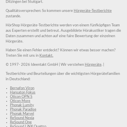
Ditzingen bei Stuttgart.
Qualitätsversprechen: So kommen unsere
Hörgeräte-Testberichte
zustande.
HörShop Hörgeräte-Testberichte werden von einem fünfköpfigen Team
aus Experten erstellt und betreut. Ausgebildete Hörakustiker tragen die
Daten zusammen und achten auf eine faire Bewertung der einzelnen
Hörgeräte.
Haben Sie einen Fehler entdeckt? Können wir etwas besser machen?
Treten Sie mit uns in
Kontakt.
© 1997-
2026 Ideentakt GmbH
| Wir verstehen
Hörgeräte
. |
Testberichte und Beurteilungen über die wichtigsten Hörgerätefamilien
in Deutschland:
Bernafon Viron
Hansaton Fokus
Oticon OPN S
Oticon More
Phonak Lumity
Phonak Paradise
Phonak Marvel
ReSound Nexia
ReSound One
ReSound LiNX Quattro