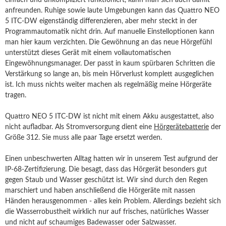
einfach und unkompliziert funktioniert, kann man sich auch damit
anfreunden. Ruhige sowie laute Umgebungen kann das Quattro NEO
5 ITC-DW eigenständig differenzieren, aber mehr steckt in der
Programmautomatik nicht drin. Auf manuelle Einstelloptionen kann
man hier kaum verzichten. Die Gewöhnung an das neue Hörgefühl
unterstützt dieses Gerät mit einem vollautomatischen
Eingewöhnungsmanager. Der passt in kaum spürbaren Schritten die
Verstärkung so lange an, bis mein Hörverlust komplett ausgeglichen
ist. Ich muss nichts weiter machen als regelmäßig meine Hörgeräte
tragen.
Quattro NEO 5 ITC-DW ist nicht mit einem Akku ausgestattet, also
nicht aufladbar. Als Stromversorgung dient eine
Hörgerätebatterie
der
Größe 312. Sie muss alle paar Tage ersetzt werden.
Einen unbeschwerten Alltag hatten wir in unserem Test aufgrund der
IP-68-Zertifizierung. Die besagt, dass das Hörgerät besonders gut
gegen Staub und Wasser geschützt ist. Wir sind durch den Regen
marschiert und haben anschließend die Hörgeräte mit nassen
Händen herausgenommen - alles kein Problem. Allerdings bezieht sich
die Wasserrobustheit wirklich nur auf frisches, natürliches Wasser
und nicht auf schaumiges Badewasser oder Salzwasser.