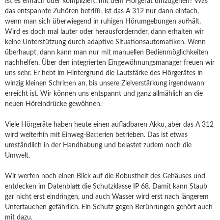
Ist es einfach oder kompliziert, mit dem Hörgerät umzugehen? Was
das entspannte Zuhören betrifft, ist das A 312 nur dann einfach,
wenn man sich überwiegend in ruhigen Hörumgebungen aufhält.
Wird es doch mal lauter oder herausfordernder, dann erhalten wir
keine Unterstützung durch adaptive Situationsautomatiken. Wenn
überhaupt, dann kann man nur mit manuellen Bedienmöglichkeiten
nachhelfen. Über den integrierten Eingewöhnungsmanager freuen wir
uns sehr. Er hebt im Hintergrund die Lautstärke des Hörgerätes in
winzig kleinen Schritten an, bis unsere Zielverstärkung irgendwann
erreicht ist. Wir können uns entspannt und ganz allmählich an die
neuen Höreindrücke gewöhnen.
Viele Hörgeräte haben heute einen aufladbaren Akku, aber das A 312
wird weiterhin mit Einweg-Batterien betrieben. Das ist etwas
umständlich in der Handhabung und belastet zudem noch die
Umwelt.
Wir werfen noch einen Blick auf die Robustheit des Gehäuses und
entdecken im Datenblatt die Schutzklasse IP 68. Damit kann Staub
gar nicht erst eindringen, und auch Wasser wird erst nach längerem
Untertauchen gefährlich. Ein Schutz gegen Berührungen gehört auch
mit dazu.