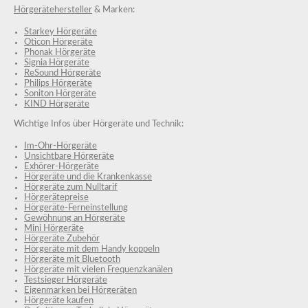
Hörgerätehersteller
& Marken:
Starkey Hörgeräte
Oticon Hörgeräte
Phonak Hörgeräte
Signia Hörgeräte
ReSound Hörgeräte
Philips Hörgeräte
Soniton Hörgeräte
KIND Hörgeräte
Wichtige Infos über Hörgeräte und Technik:
Im-Ohr-Hörgeräte
Unsichtbare Hörgeräte
Exhörer-Hörgeräte
Hörgeräte und die Krankenkasse
Hörgeräte zum Nulltarif
Hörgerätepreise
Hörgeräte-Ferneinstellung
Gewöhnung an Hörgeräte
Mini Hörgeräte
Hörgeräte Zubehör
Hörgeräte mit dem Handy koppeln
Hörgeräte mit Bluetooth
Hörgeräte mit vielen Frequenzkanälen
Testsieger Hörgeräte
Eigenmarken bei Hörgeräten
Hörgeräte kaufen