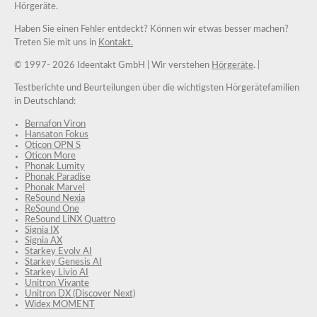
Hörgeräte.
Haben Sie einen Fehler entdeckt? Können wir etwas besser machen?
Treten Sie mit uns in
Kontakt.
© 1997-
2026 Ideentakt GmbH
| Wir verstehen
Hörgeräte
. |
Testberichte und Beurteilungen über die wichtigsten Hörgerätefamilien
in Deutschland:
Bernafon Viron
Hansaton Fokus
Oticon OPN S
Oticon More
Phonak Lumity
Phonak Paradise
Phonak Marvel
ReSound Nexia
ReSound One
ReSound LiNX Quattro
Signia IX
Signia AX
Starkey Evolv AI
Starkey Genesis AI
Starkey Livio AI
Unitron Vivante
Unitron DX (Discover Next)
Widex MOMENT