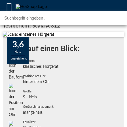
Testbericht: Scala A 312
3,6
Alles auf einen Blick:
Note
ausreichend
Bauform:
klassisches Hörgerät
Position am Ohr:
hinter dem Ohr
Größe:
S - klein
Geräuschmanagement:
mangelhaft
Equalizer: