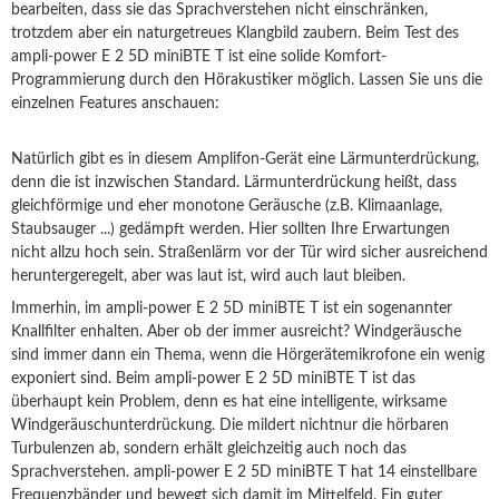
bearbeiten, dass sie das Sprachverstehen nicht einschränken,
trotzdem aber ein naturgetreues Klangbild zaubern. Beim Test des
ampli-power E 2 5D miniBTE T ist eine solide Komfort-
Programmierung durch den Hörakustiker möglich. Lassen Sie uns die
einzelnen Features anschauen:
Natürlich gibt es in diesem Amplifon-Gerät eine Lärmunterdrückung,
denn die ist inzwischen Standard. Lärmunterdrückung heißt, dass
gleichförmige und eher monotone Geräusche (z.B. Klimaanlage,
Staubsauger ...) gedämpft werden. Hier sollten Ihre Erwartungen
nicht allzu hoch sein. Straßenlärm vor der Tür wird sicher ausreichend
heruntergeregelt, aber was laut ist, wird auch laut bleiben.
Immerhin, im ampli-power E 2 5D miniBTE T ist ein sogenannter
Knallfilter enhalten. Aber ob der immer ausreicht? Windgeräusche
sind immer dann ein Thema, wenn die Hörgerätemikrofone ein wenig
exponiert sind. Beim ampli-power E 2 5D miniBTE T ist das
überhaupt kein Problem, denn es hat eine intelligente, wirksame
Windgeräuschunterdrückung. Die mildert nichtnur die hörbaren
Turbulenzen ab, sondern erhält gleichzeitig auch noch das
Sprachverstehen. ampli-power E 2 5D miniBTE T hat 14 einstellbare
Frequenzbänder und bewegt sich damit im Mittelfeld. Ein guter