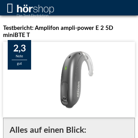
Testbericht: Amplifon ampli-power E 2 5D
miniBTE T
2,3
Note
gut
Alles auf einen Blick: