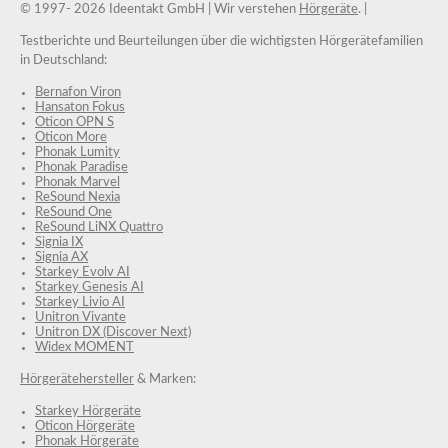
© 1997-
2026 Ideentakt GmbH
| Wir verstehen
Hörgeräte
. |
Testberichte und Beurteilungen über die wichtigsten Hörgerätefamilien
in Deutschland:
Bernafon Viron
Hansaton Fokus
Oticon OPN S
Oticon More
Phonak Lumity
Phonak Paradise
Phonak Marvel
ReSound Nexia
ReSound One
ReSound LiNX Quattro
Signia IX
Signia AX
Starkey Evolv AI
Starkey Genesis AI
Starkey Livio AI
Unitron Vivante
Unitron DX (Discover Next)
Widex MOMENT
Hörgerätehersteller
& Marken:
Starkey Hörgeräte
Oticon Hörgeräte
Phonak Hörgeräte