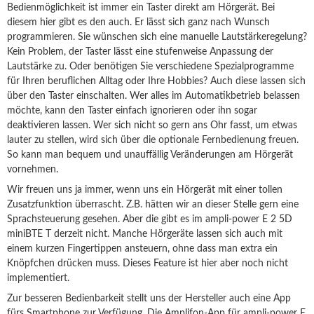
Bedienmöglichkeit ist immer ein Taster direkt am Hörgerät. Bei
diesem hier gibt es den auch. Er lässt sich ganz nach Wunsch
programmieren. Sie wünschen sich eine manuelle Lautstärkeregelung?
Kein Problem, der Taster lässt eine stufenweise Anpassung der
Lautstärke zu. Oder benötigen Sie verschiedene Spezialprogramme
für Ihren beruflichen Alltag oder Ihre Hobbies? Auch diese lassen sich
über den Taster einschalten.
Wer alles im Automatikbetrieb belassen
möchte, kann den Taster einfach ignorieren oder ihn sogar
deaktivieren lassen.
Wer sich nicht so gern ans Ohr fasst, um etwas
lauter zu stellen, wird sich über die optionale Fernbedienung freuen.
So kann man bequem und unauffällig Veränderungen am Hörgerät
vornehmen.
Wir freuen uns ja immer, wenn uns ein Hörgerät mit einer tollen
Zusatzfunktion überrascht. Z.B. hätten wir an dieser Stelle gern eine
Sprachsteuerung gesehen. Aber die gibt es im ampli-power E 2 5D
miniBTE T derzeit nicht. Manche Hörgeräte lassen sich auch mit
einem kurzen Fingertippen ansteuern, ohne dass man extra ein
Knöpfchen drücken muss. Dieses Feature ist hier aber noch nicht
implementiert.
Zur besseren Bedienbarkeit stellt uns der Hersteller auch eine App
fürs Smartphone zur Verfügung. Die Amplifon-App für ampli-power E