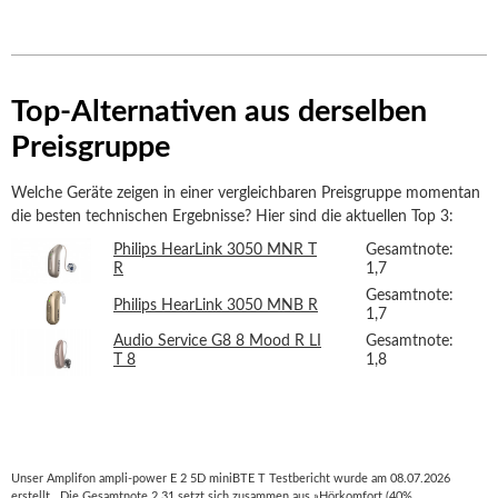
Top-Alternativen aus derselben
Preisgruppe
Welche Geräte zeigen in einer vergleichbaren Preisgruppe momentan
die besten technischen Ergebnisse? Hier sind die aktuellen Top 3:
Philips HearLink 3050 MNR T
Gesamtnote:
R
1,7
Gesamtnote:
Philips HearLink 3050 MNB R
1,7
Audio Service G8 8 Mood R LI
Gesamtnote:
T 8
1,8
Unser Amplifon ampli-power E 2 5D miniBTE T Testbericht wurde am 08.07.2026
erstellt . Die Gesamtnote 2,31 setzt sich zusammen aus »Hörkomfort (40%