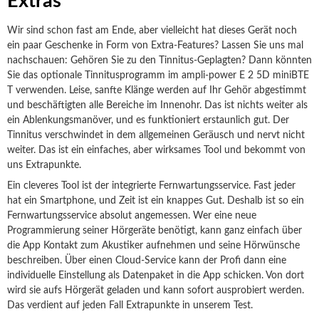
Extras
Wir sind schon fast am Ende, aber vielleicht hat dieses Gerät noch
ein paar Geschenke in Form von Extra-Features? Lassen Sie uns mal
nachschauen: Gehören Sie zu den Tinnitus-Geplagten? Dann könnten
Sie das optionale Tinnitusprogramm im ampli-power E 2 5D miniBTE
T verwenden. Leise, sanfte Klänge werden auf Ihr Gehör abgestimmt
und beschäftigten alle Bereiche im Innenohr. Das ist nichts weiter als
ein Ablenkungsmanöver, und es funktioniert erstaunlich gut. Der
Tinnitus verschwindet in dem allgemeinen Geräusch und nervt nicht
weiter. Das ist ein einfaches, aber wirksames Tool und bekommt von
uns Extrapunkte.
Ein cleveres Tool ist der integrierte Fernwartungsservice. Fast jeder
hat ein Smartphone, und Zeit ist ein knappes Gut. Deshalb ist so ein
Fernwartungsservice absolut angemessen. Wer eine neue
Programmierung seiner Hörgeräte benötigt, kann ganz einfach über
die App Kontakt zum Akustiker aufnehmen und seine Hörwünsche
beschreiben. Über einen Cloud-Service kann der Profi dann eine
individuelle Einstellung als Datenpaket in die App schicken.
Von dort
wird sie aufs Hörgerät geladen und kann sofort ausprobiert werden.
Das verdient auf jeden Fall Extrapunkte in unserem Test.