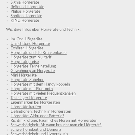
Signia Hörgeräte
ReSound Hörgeräte
Philips Hörgeräte
Soniton Hörgeräte
KIND Hörgeräte
Wichtige Infos über Hörgeräte und Technik:
Im-Ohr-Hörgeräte
Unsichtbare Hörgeräte
Exhörer-Hörgeräte
Hörgeräte und die Krankenkasse
Hörgeräte zum Nulltarif
Hörgerätepreise
Hörgeräte-Ferneinstellung
Gewöhnung an Hörgeräte
Mini Hörgeräte
Hörgeräte Zubehör
Hörgeräte mit dem Handy koppeln
Hörgeräte mit Bluetooth
Hörgeräte mit vielen Frequenzkanälen
Testsieger Hörgeräte
Eigenmarken bei Hörgeräten
Hörgeräte kaufen
Definitionen: Technik in Hörgeräten
Hörgeräte: Akku oder Batterie?
Richtmikrofone: Räumliches Hören mit Hörgeräten
Schwerhörigkeit: Ab wann braucht man ein Hörgerät?
Schwerhörigkeit und Demenz
Schwerhörigkeit und Hyperakusis