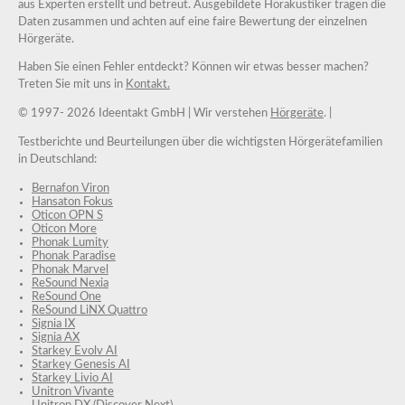
aus Experten erstellt und betreut. Ausgebildete Hörakustiker tragen die
Daten zusammen und achten auf eine faire Bewertung der einzelnen
Hörgeräte.
Haben Sie einen Fehler entdeckt? Können wir etwas besser machen?
Treten Sie mit uns in
Kontakt.
© 1997-
2026 Ideentakt GmbH
| Wir verstehen
Hörgeräte
. |
Testberichte und Beurteilungen über die wichtigsten Hörgerätefamilien
in Deutschland:
Bernafon Viron
Hansaton Fokus
Oticon OPN S
Oticon More
Phonak Lumity
Phonak Paradise
Phonak Marvel
ReSound Nexia
ReSound One
ReSound LiNX Quattro
Signia IX
Signia AX
Starkey Evolv AI
Starkey Genesis AI
Starkey Livio AI
Unitron Vivante