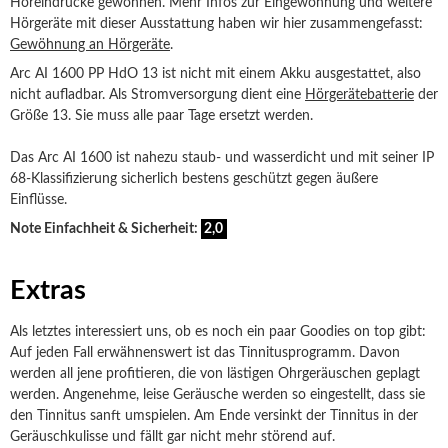
Höreindrücke gewöhnen. Mehr Infos zur Eingewöhnung und weitere
Hörgeräte mit dieser Ausstattung haben wir hier zusammengefasst:
Gewöhnung an Hörgeräte
.
Arc AI 1600 PP HdO 13 ist nicht mit einem Akku ausgestattet, also
nicht aufladbar. Als Stromversorgung dient eine
Hörgerätebatterie
der
Größe 13. Sie muss alle paar Tage ersetzt werden.
Das Arc AI 1600 ist nahezu staub- und wasserdicht und mit seiner IP
68-Klassifizierung sicherlich bestens geschützt gegen äußere
Einflüsse.
Note Einfachheit & Sicherheit:
2,0
Extras
Als letztes interessiert uns, ob es noch ein paar Goodies on top gibt:
Auf jeden Fall erwähnenswert ist das Tinnitusprogramm. Davon
werden all jene profitieren, die von lästigen Ohrgeräuschen geplagt
werden. Angenehme, leise Geräusche werden so eingestellt, dass sie
den Tinnitus sanft umspielen. Am Ende versinkt der Tinnitus in der
Geräuschkulisse und fällt gar nicht mehr störend auf.