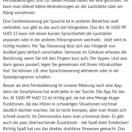
Fernbedienungen, und für dieses Modell haben wir eine gefunden. So
kann man diskret kleine Veränderungen an der Lautstärke oder am
Klang vornehmen.
Eine Gerätesteuerung per Sprache ist in anderen Bereichen weit
verbreitet, nun gibt es das auch bei Hörgeräten. Das Arc AI 1600 PP
HdO 13 kann mit einem kurzen Sprachbefehl die Lautstärke
anpassen oder in ein anderes Hörprogramm wechseln. Jetzt wird es
richtig modern: Per Tap-Steuerung lässt sich das Hörgerät von
Audibel ganz einfach umschalten. Sensoren im Gehäuse erfassen die
Berührung, wenn Sie mit den Fingern kurz aufs Ohr tippen. Und was
dann genau passiert, legen Sie gemeinsam mit Ihrem Hörakustiker
fest. Sie können z.B. eine Sprachsteuerung aktivieren oder in ein
Spezialprogramm schalten.
Besser als eine Fernbedienung ist unserer Meinung nach eine App,
denn ein Smartphone hat wohl jeder in der Tasche. Die App für das
Arc AI 1600 PP HdO 13 ist richtig gut, sie hat eine Menge kluger
Funktionen, die das Hören in schwierigen Situationen nochmal
deutlich leichter machen. Sie ist recht komplex, aber man findet sich
schnell zurecht. Im Demomodus kann man schonmal üben. Es gibt
auch ein paar überraschende Zusatztools - viel Spaß beim Entdecken!
Richtig Spaß hat uns das direkte, drahtlose Streamen gemacht. Das