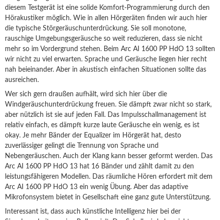
diesem Testgerät ist eine solide Komfort-Programmierung durch den
Hörakustiker möglich. Wie in allen Hörgeräten finden wir auch hier
die typische Störgeräuschunterdrückung. Sie soll monotone,
rauschige Umgebungsgeräusche so weit reduzieren, dass sie nicht
mehr so im Vordergrund stehen. Beim Arc AI 1600 PP HdO 13 sollten
wir nicht zu viel erwarten. Sprache und Geräusche liegen hier recht
nah beieinander. Aber in akustisch einfachen Situationen sollte das
ausreichen.
Wer sich gern draußen aufhält, wird sich hier über die
Windgeräuschunterdrückung freuen. Sie dämpft zwar nicht so stark,
aber nützlich ist sie auf jeden Fall. Das Impulsschallmanagement ist
relativ einfach, es dämpft kurze laute Geräusche ein wenig, es ist
okay. Je mehr Bänder der Equalizer im Hörgerät hat, desto
zuverlässiger gelingt die Trennung von Sprache und
Nebengeräuschen. Auch der Klang kann besser geformt werden. Das
Arc AI 1600 PP HdO 13 hat 16 Bänder und zählt damit zu den
leistungsfähigeren Modellen. Das räumliche Hören erfordert mit dem
Arc AI 1600 PP HdO 13 ein wenig Übung. Aber das adaptive
Mikrofonsystem bietet in Gesellschaft eine ganz gute Unterstützung.
Interessant ist, dass auch künstliche Intelligenz hier bei der