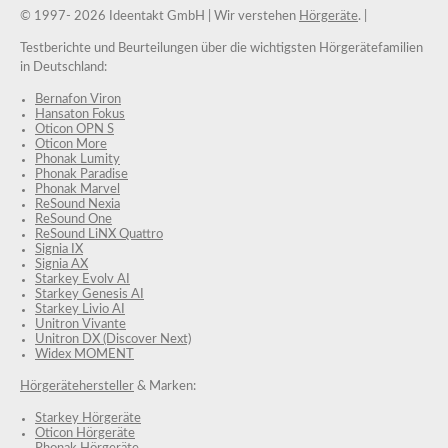
© 1997-
2026 Ideentakt GmbH
| Wir verstehen
Hörgeräte
. |
Testberichte und Beurteilungen über die wichtigsten Hörgerätefamilien
in Deutschland:
Bernafon Viron
Hansaton Fokus
Oticon OPN S
Oticon More
Phonak Lumity
Phonak Paradise
Phonak Marvel
ReSound Nexia
ReSound One
ReSound LiNX Quattro
Signia IX
Signia AX
Starkey Evolv AI
Starkey Genesis AI
Starkey Livio AI
Unitron Vivante
Unitron DX (Discover Next)
Widex MOMENT
Hörgerätehersteller
& Marken:
Starkey Hörgeräte
Oticon Hörgeräte