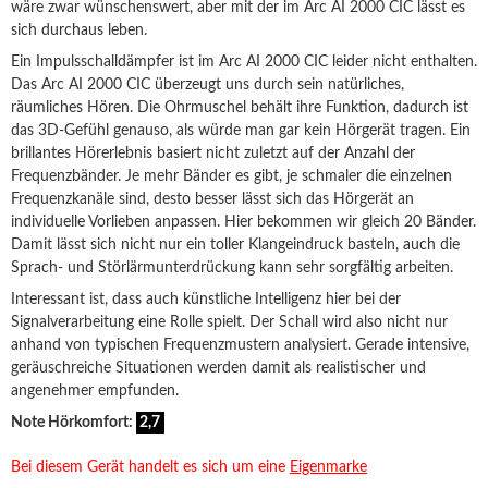
wäre zwar wünschenswert, aber mit der im Arc AI 2000 CIC lässt es
sich durchaus leben.
Ein Impulsschalldämpfer ist im Arc AI 2000 CIC leider nicht enthalten.
Das Arc AI 2000 CIC überzeugt uns durch sein natürliches,
räumliches Hören. Die Ohrmuschel behält ihre Funktion, dadurch ist
das 3D-Gefühl genauso, als würde man gar kein Hörgerät tragen. Ein
brillantes Hörerlebnis basiert nicht zuletzt auf der Anzahl der
Frequenzbänder. Je mehr Bänder es gibt, je schmaler die einzelnen
Frequenzkanäle sind, desto besser lässt sich das Hörgerät an
individuelle Vorlieben anpassen. Hier bekommen wir gleich 20 Bänder.
Damit lässt sich nicht nur ein toller Klangeindruck basteln, auch die
Sprach- und Störlärmunterdrückung kann sehr sorgfältig arbeiten.
Interessant ist, dass auch künstliche Intelligenz hier bei der
Signalverarbeitung eine Rolle spielt. Der Schall wird also nicht nur
anhand von typischen Frequenzmustern analysiert. Gerade intensive,
geräuschreiche Situationen werden damit als realistischer und
angenehmer empfunden.
Note Hörkomfort:
2,7
Bei diesem Gerät handelt es sich um eine
Eigenmarke