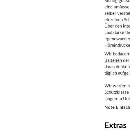
Richtig gut s
eine umfasse
selber verste
einzelnen Sch
Über den int
Lautstärke de
irgendwann er
Höreindrück
Wir bedauern,
Batterien
der 
daran denken,
täglich aufge
Wir werfen n
Schutzklasse 
längerem Unt
Note Einfach
Extras