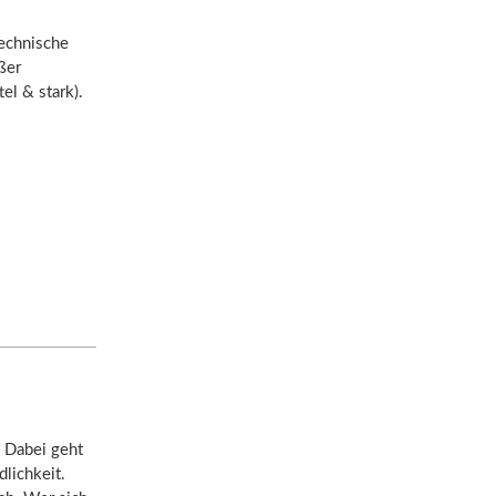
technische
ßer
el & stark).
. Dabei geht
lichkeit.