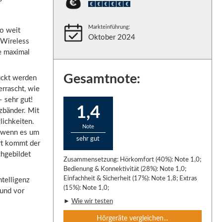
Markteinführung:
o weit
Oktober 2024
 Wireless
e maximal
Gesamtnote:
ückt werden
rrascht, wie
– sehr gut!
1,4
zbänder. Mit
lichkeiten.
Note
, wenn es um
sehr gut
rt kommt der
chgebildet
Zusammensetzung: Hörkomfort (40%): Note 1,0;
Bedienung & Konnektivität (28%): Note 1,0;
Einfachheit & Sicherheit (17%): Note 1,8; Extras
ntelligenz
(15%): Note 1,0;
 und vor
►
Wie wir testen
Hörgeräte vergleichen...