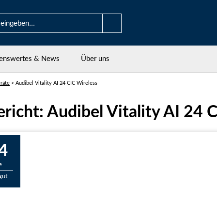
enswertes & News
Über uns
räte
>
Audibel Vitality AI 24 CIC Wireless
ericht: Audibel Vitality AI 24 
4
e
gut