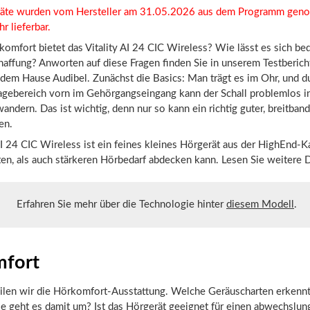
räte wurden vom Hersteller am 31.05.2026 aus dem Programm ge
r lieferbar.
mfort bietet das Vitality AI 24 CIC Wireless? Wie lässt es sich be
haffung? Anworten auf diese Fragen finden Sie in unserem Testberich
dem Hause Audibel. Zunächst die Basics: Man trägt es im Ohr, und d
gebereich vorn im Gehörgangseingang kann der Schall problemlos i
andern. Das ist wichtig, denn nur so kann ein richtig guter, breitban
en.
AI 24 CIC Wireless ist ein feines kleines Hörgerät aus der HighEnd-K
en, als auch stärkeren Hörbedarf abdecken kann. Lesen Sie weitere D
Erfahren Sie mehr über die Technologie hinter
diesem Modell
.
fort
eilen wir die Hörkomfort-Ausstattung. Welche Geräuscharten erkennt
e geht es damit um? Ist das Hörgerät geeignet für einen abwechslun