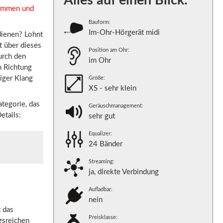
Alles auf einen Blick:
nommen und
Bauform:
Im-Ohr-Hörgerät midi
dienen? Lohnt
t über dieses
Position am Ohr:
urch den
im Ohr
n Richtung
diger Klang
Größe:
XS - sehr klein
ategorie, das
Geräuschmanagement:
etails:
sehr gut
Equalizer:
24 Bänder
Streaming:
ja, direkte Verbindung
Aufladbar:
nein
 das
Preisklasse:
gsreichen