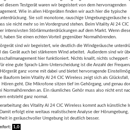
 bei diesem Testgerät waren wir begeistert von dem hervorragenden
gement. Wie in allen Hörgeräten finden wir auch hier die typische
unterdrückung. Sie soll monotone, rauschige Umgebungsgeräusche s
ass sie nicht mehr so im Vordergrund stehen. Beim Vitality AI 24 CIC
 der intensivsten Störlärmunterdrückungen auf dem Markt. Wenn dies
st, haben Sie einen echten Vorteil gegenüber Normalhörenden.
örgerät sind wir begeistert, wie deutlich die Windgeräusche unterdr
l das Gerät auch bei stärkerem Wind arbeitet. Außerdem sind wir übe
sschallmanagement hier funktioniert. Nichts knallt, nichts scheppert 
für eine gute Sprach-Lärm-Unterscheidung ist die Anzahl der Frequen
 Hörgerät ganz vorne mit dabei und bietet hervorragende Einstellmög
 Bauform beim Vitality AI 24 CIC Wireless zeigt sich als Glücksfall
e Hören geht. Die Mikrofone sitzen tief im Gehörgang, und genau do
ei Normalhörenden an. Ein räumliches Gehör muss also nicht erst na
ern entsteht ganz normal.
verarbeitung des Vitality AI 24 CIC Wireless kommt auch künstliche I
Damit erfolgt eine weitaus realistischere Analyse der Hörumgebung,
rheit in geräuschvoller Umgebung ist deutlich besser.
mfort:
1,0