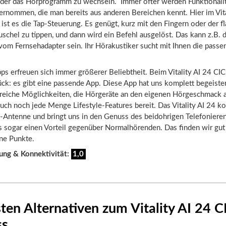
der das Hörprogramm zu wechseln. Immer öfter werden Funktionalit
rnommen, die man bereits aus anderen Bereichen kennt. Hier im Vita
ist es die Tap-Steuerung. Es genügt, kurz mit den Fingern oder der 
schel zu tippen, und dann wird ein Befehl ausgelöst. Das kann z.B. d
om Fernsehadapter sein. Ihr Hörakustiker sucht mit Ihnen die passe
s erfreuen sich immer größerer Beliebtheit. Beim Vitality AI 24 CI
ck: es gibt eine passende App. Diese App hat uns komplett begeister
hlreiche Möglichkeiten, die Hörgeräte an den eigenen Hörgeschmack 
auch noch jede Menge Lifestyle-Features bereit. Das Vitality AI 24 
z-Antenne und bringt uns in den Genuss des beidohrigen Telefoniere
ns sogar einen Vorteil gegenüber Normalhörenden. Das finden wir gut
ne Punkte.
ung & Konnektivität:
1,0
ten Alternativen zum Vitality AI 24 C
ss