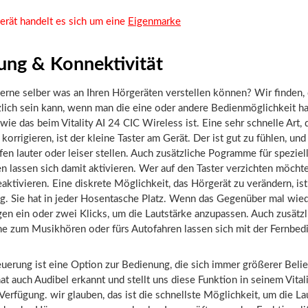
erät handelt es sich um eine
Eigenmarke
ung & Konnektivität
erne selber was an Ihren Hörgeräten verstellen können? Wir finden, 
lich sein kann, wenn man die eine oder andere Bedienmöglichkeit ha
wie das beim Vitality AI 24 CIC Wireless ist. Eine sehr schnelle Art, 
 korrigieren, ist der kleine Taster am Gerät. Der ist gut zu fühlen, un
en lauter oder leiser stellen. Auch zusätzliche Pogramme für speziel
n lassen sich damit aktivieren. Wer auf den Taster verzichten möchte,
eaktivieren. Eine diskrete Möglichkeit, das Hörgerät zu verändern, ist
g. Sie hat in jeder Hosentasche Platz. Wenn das Gegenüber mal wied
gen ein oder zwei Klicks, um die Lautstärke anzupassen. Auch zusätzl
 zum Musikhören oder fürs Autofahren lassen sich mit der Fernbed
uerung ist eine Option zur Bedienung, die sich immer größerer Belie
hat auch Audibel erkannt und stellt uns diese Funktion in seinem Vital
Verfügung. wir glauben, das ist die schnellste Möglichkeit, um die La