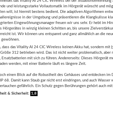
chneidet das Vitality AI 24 CIC Wireless bei der Situationserkennung
nde und leistungsstarke Vollautomatik im Hörgerät wünscht und mög
llen will, ist hiermit bestens bedient. Die adaptiven Algorithmen entw
allereignisse in der Umgebung und präsentieren die Klangkulisse klar
egrierten Eingewöhnungsmanager freuen wir uns sehr. Er hebt im Hin
s Hörgerätes in winzig kleinen Schritten an, bis unsere Zielverstärku
reicht ist. Wir können uns entspannt und ganz allmählich an die neu
e gewöhnen.
 dass das Vitality AI 24 CIC Wireless keinen Akku hat, sondern mit
Größe 312 betrieben wird. Das ist nicht weiter problematisch, aber 
 Ersatzbatterien mit sich zu führen. Andererseits: Dieses Hörgerät m
laden werden, mit einer Batterie läuft es längere Zeit.
och einen Blick auf die Robustheit des Gehäuses und entdecken im D
IP 68. Damit kann Staub gar nicht erst eindringen, und auch Wasser w
ertauchen gefährlich. Ein Schutz gegen Berührungen gehört auch mit
heit & Sicherheit:
1,8