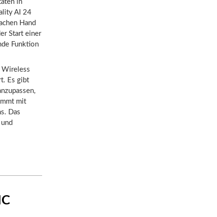
äten in
lity AI 24
flachen Hand
er Start einer
nde Funktion
C Wireless
t. Es gibt
anzupassen,
kommt mit
ns. Das
 und
IC