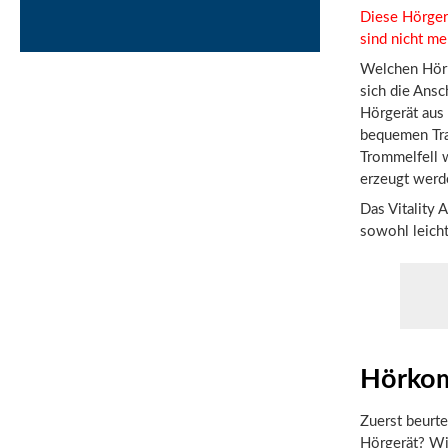
Diese Hörge
sind nicht meh
Welchen Hörko
sich die Ansc
Hörgerät aus 
bequemen Tra
Trommelfell w
erzeugt werd
Das Vitality 
sowohl leicht
Hörkom
Zuerst beurt
Hörgerät? Wi