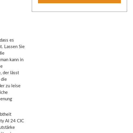
dass es
t. Lassen Sie
die
d man kann in
le
 der lässt
 die
er zu leise
iche
ienung
btheit
ity AI 24 CIC
utstärke