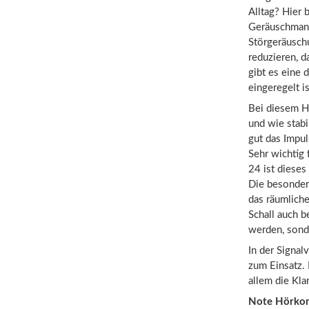
Alltag? Hier
Geräuschmana
Störgeräusch
reduzieren, d
gibt es eine
eingeregelt i
Bei diesem H
und wie stabi
gut das Impul
Sehr wichtig 
24 ist dieses
Die besondere
das räumlich
Schall auch b
werden, sond
In der Signal
zum Einsatz. 
allem die Kla
Note Hörko