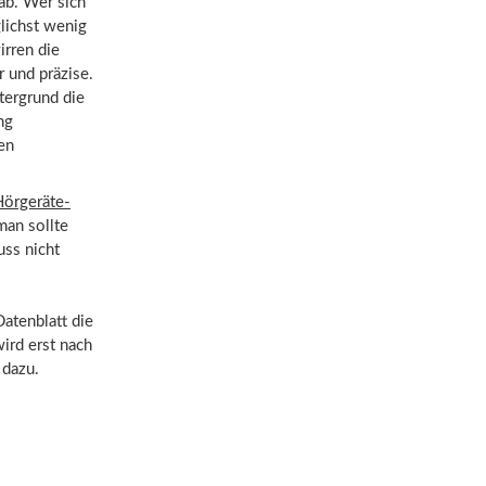
 ab. Wer sich
lichst wenig
irren die
 und präzise.
tergrund die
ng
en
Hörgeräte-
man sollte
uss nicht
atenblatt die
ird erst nach
 dazu.