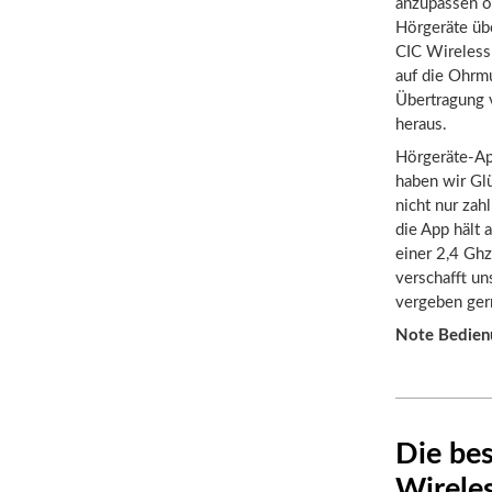
anzupassen o
Hörgeräte übe
CIC Wireless 
auf die Ohrmu
Übertragung v
heraus.
Hörgeräte-App
haben wir Glü
nicht nur za
die App hält 
einer 2,4 Gh
verschafft u
vergeben ger
Note Bedien
Die bes
Wirele