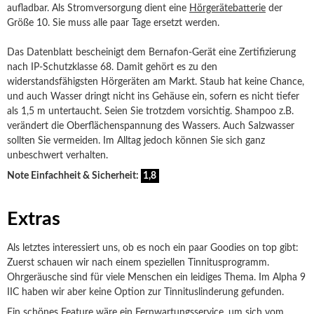
aufladbar. Als Stromversorgung dient eine
Hörgerätebatterie
der
Größe 10. Sie muss alle paar Tage ersetzt werden.
Das Datenblatt bescheinigt dem Bernafon-Gerät eine Zertifizierung
nach IP-Schutzklasse 68. Damit gehört es zu den
widerstandsfähigsten Hörgeräten am Markt. Staub hat keine Chance,
und auch Wasser dringt nicht ins Gehäuse ein, sofern es nicht tiefer
als 1,5 m untertaucht. Seien Sie trotzdem vorsichtig. Shampoo z.B.
verändert die Oberflächenspannung des Wassers. Auch Salzwasser
sollten Sie vermeiden. Im Alltag jedoch können Sie sich ganz
unbeschwert verhalten.
Note Einfachheit & Sicherheit:
1,8
Extras
Als letztes interessiert uns, ob es noch ein paar Goodies on top gibt:
Zuerst schauen wir nach einem speziellen Tinnitusprogramm.
Ohrgeräusche sind für viele Menschen ein leidiges Thema. Im Alpha 9
IIC haben wir aber keine Option zur Tinnituslinderung gefunden.
Ein schönes Feature wäre ein Fernwartungsservice, um sich vom