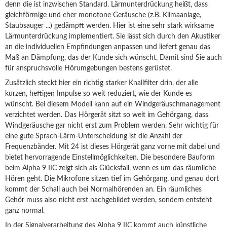
denn die ist inzwischen Standard. Lärmunterdrückung heißt, dass
gleichförmige und eher monotone Geräusche (z.B. Klimaanlage,
Staubsauger ...) gedämpft werden. Hier ist eine sehr stark wirksame
Lärmunterdrückung implementiert. Sie lässt sich durch den Akustiker
an die individuellen Empfindungen anpassen und liefert genau das
Maß an Dämpfung, das der Kunde sich wünscht. Damit sind Sie auch
für anspruchsvolle Hörumgebungen bestens gerüstet.
Zusätzlich steckt hier ein richtig starker Knallfilter drin, der alle
kurzen, heftigen Impulse so weit reduziert, wie der Kunde es
wünscht. Bei diesem Modell kann auf ein Windgeräuschmanagement
verzichtet werden. Das Hörgerät sitzt so weit im Gehörgang, dass
Windgeräusche gar nicht erst zum Problem werden. Sehr wichtig für
eine gute Sprach-Lärm-Unterscheidung ist die Anzahl der
Frequenzbänder. Mit 24 ist dieses Hörgerät ganz vorne mit dabei und
bietet hervorragende Einstellmöglichkeiten. Die besondere Bauform
beim Alpha 9 IIC zeigt sich als Glücksfall, wenn es um das räumliche
Hören geht. Die Mikrofone sitzen tief im Gehörgang, und genau dort
kommt der Schall auch bei Normalhörenden an. Ein räumliches
Gehör muss also nicht erst nachgebildet werden, sondern entsteht
ganz normal.
In der Signalverarbeitung des Alpha 9 IIC kommt auch künstliche