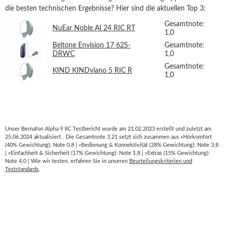
die besten technischen Ergebnisse? Hier sind die aktuellen Top 3:
Gesamtnote:
NuEar Noble AI 24 RIC RT
1,0
Beltone Envision 17 62S-
Gesamtnote:
DRWC
1,0
Gesamtnote:
KIND KINDviano 5 RIC R
1,0
Unser Bernafon Alpha 9 IIC Testbericht wurde am 21.02.2023 erstellt und zuletzt am
25.06.2024 aktualisiert . Die Gesamtnote 3,21 setzt sich zusammen aus »Hörkomfort
(40% Gewichtung): Note 0,8 | »Bedienung & Konnektivität (28% Gewichtung): Note 3,8
| »Einfachheit & Sicherheit (17% Gewichtung): Note 1,8 | »Extras (15% Gewichtung):
Note 4,0 | Wie wir testen, erfahren Sie in unseren
Beurteilungskriterien und
Teststandards
.