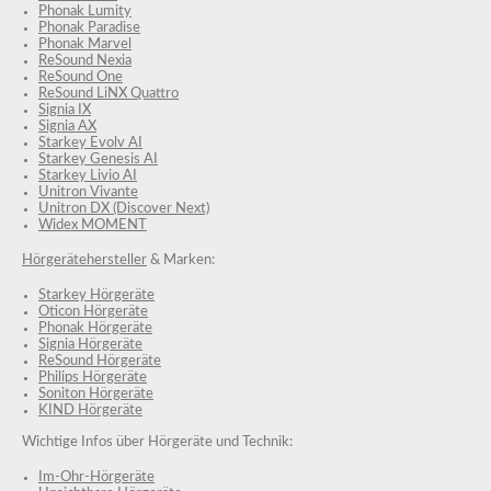
Phonak Lumity
Phonak Paradise
Phonak Marvel
ReSound Nexia
ReSound One
ReSound LiNX Quattro
Signia IX
Signia AX
Starkey Evolv AI
Starkey Genesis AI
Starkey Livio AI
Unitron Vivante
Unitron DX (Discover Next)
Widex MOMENT
Hörgerätehersteller
& Marken:
Starkey Hörgeräte
Oticon Hörgeräte
Phonak Hörgeräte
Signia Hörgeräte
ReSound Hörgeräte
Philips Hörgeräte
Soniton Hörgeräte
KIND Hörgeräte
Wichtige Infos über Hörgeräte und Technik:
Im-Ohr-Hörgeräte