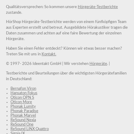
Qualitätsversprechen: So kommen unsere
Hörgeräte-Testberichte
zustande.
HörShop Hörgeräte-Testberichte werden von einem fünfköpfigen Team
aus Experten erstellt und betreut. Ausgebildete Hörakustiker tragen die
Daten zusammen und achten auf eine faire Bewertung der einzelnen
Hörgeräte.
Haben Sie einen Fehler entdeckt? Können wir etwas besser machen?
Treten Sie mit uns in
Kontakt.
© 1997-
2026 Ideentakt GmbH
| Wir verstehen
Hörgeräte
. |
Testberichte und Beurteilungen über die wichtigsten Hörgerätefamilien
in Deutschland:
Bernafon Viron
Hansaton Fokus
Oticon OPN S
Oticon More
Phonak Lumity
Phonak Paradise
Phonak Marvel
ReSound Nexia
ReSound One
ReSound LiNX Quattro
Signia IX