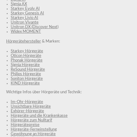
Signia AX
Starkey Evolv AI
Starkey Genesis AI
Starkey Livio AI
Unitron Vivante
Unitron DX (Discover Next)
Widex MOMENT
Hörgerätehersteller
& Marken:
Starkey Hörgeräte
Oticon Hörgeräte
Phonak Hörgeräte
Signia Hörgeräte
ReSound Hörgeräte
Philips Hörgeräte
Soniton Hörgeräte
KIND Hörgeräte
Wichtige Infos über Hörgeräte und Technik:
Im-Ohr-Hörgeräte
Unsichtbare Hörgeräte
Exhörer-Hörgeräte
Hörgeräte und die Krankenkasse
Hörgeräte zum Nulltarif
Hörgerätepreise
Hörgeräte-Ferneinstellung
Gewöhnung an Hörgeräte