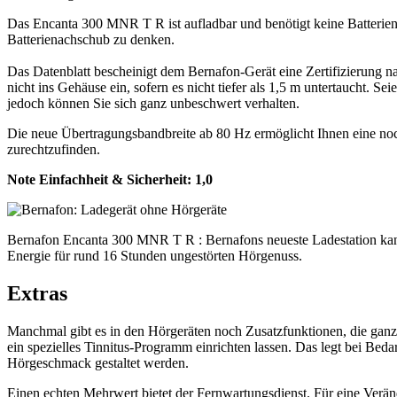
Das Encanta 300 MNR T R ist aufladbar und benötigt keine Batterien 
Batterienachschub zu denken.
Das Datenblatt bescheinigt dem Bernafon-Gerät eine Zertifizierung n
nicht ins Gehäuse ein, sofern es nicht tiefer als 1,5 m untertaucht. 
jedoch können Sie sich ganz unbeschwert verhalten.
Die neue Übertragungsbandbreite ab 80 Hz ermöglicht Ihnen eine noch
zurechtzufinden.
Note Einfachheit & Sicherheit:
1,0
Bernafon Encanta 300 MNR T R : Bernafons neueste Ladestation kann s
Energie für rund 16 Stunden ungestörten Hörgenuss.
Extras
Manchmal gibt es in den Hörgeräten noch Zusatzfunktionen, die ganz n
ein spezielles Tinnitus-Programm einrichten lassen. Das legt bei Be
Hörgeschmack gestaltet werden.
Einen echten Mehrwert bietet der Fernwartungsdienst. Für eine Verä