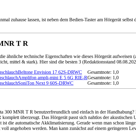
al zuhause lassen, ist neben dem Bedien-Taster am Hörgerät selbst d
0 MNR T R
, die ähnliche technische Eigenschaften wie dieses Hörgerät aufweisen
icht, mittel & stark). Hier sind die besten 3 (Redaktionsstand 08.08.202
Beltone Envision 17 62S-DRWC
Gesamtnote: 1,0
Amplifon ampli-mini E 5 6G RIE-R
Gesamtnote: 1,0
SoniTon Next 9 60S-DRWC
Gesamtnote: 1,0
ncanta 300 MNR T R benutzerfreundlich und einfach in der Handhabung? 
komplett überzeugt. Das Hörgerät passt sich nahtlos der akustischen U
 ist die automatische Akklimatisierung. Gerade wenn man schon länger s
t voll angehoben werden. Man kann zunächst auf einem geringeren Level