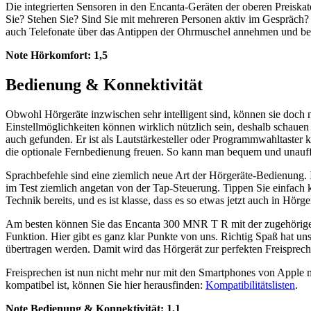
Die integrierten Sensoren in den Encanta-Geräten der oberen Preiskat
Sie? Stehen Sie? Sind Sie mit mehreren Personen aktiv im Gespräch
auch Telefonate über das Antippen der Ohrmuschel annehmen und b
Note Hörkomfort:
1,5
Bedienung & Konnektivität
Obwohl Hörgeräte inzwischen sehr intelligent sind, können sie doch n
Einstellmöglichkeiten können wirklich nützlich sein, deshalb schau
auch gefunden. Er ist als Lautstärkesteller oder Programmwahltaster ko
die optionale Fernbedienung freuen. So kann man bequem und unauf
Sprachbefehle sind eine ziemlich neue Art der Hörgeräte-Bedienung. 
im Test ziemlich angetan von der Tap-Steuerung. Tippen Sie einfach 
Technik bereits, und es ist klasse, dass es so etwas jetzt auch in Hörge
Am besten können Sie das Encanta 300 MNR T R mit der zugehörigen Ap
Funktion. Hier gibt es ganz klar Punkte von uns. Richtig Spaß hat u
übertragen werden. Damit wird das Hörgerät zur perfekten Freisprec
Freisprechen ist nun nicht mehr nur mit den Smartphones von Apple
kompatibel ist, können Sie hier herausfinden:
Kompatibilitätslisten
.
Note Bedienung & Konnektivität:
1,1