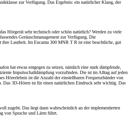
chnikklasse zur Verfügung. Das Ergebnis: ein natürlicher Klang, der
das Hörgerät sehr technisch oder schön natürlich? Werden zu viele
 umfassendes Geräuschmanagement zur Verfügung. Die
ert ihre Lautheit. Im Encanta 300 MNR T R ist eine beachtliche, gut
on hat etwas entgegen zu setzen, nämlich eine stark dämpfende,
fiziente Impulsschalldämpfung vorzufinden. Die ist im Alltag auf jeden
ues Hörerlebnis ist die Anzahl der einstellbaren Frequenzbänder von
u. Das 3D-Hören ist für einen natürlichen Eindruck sehr wichtig. Das
oll zugeht. Das liegt dann wahrscheinlich an der implementierten
dung von Sprache und Lärm führt.