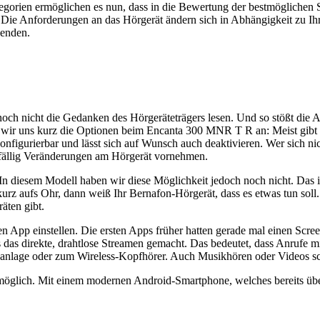
egorien ermöglichen es nun, dass in die Bewertung der bestmöglichen Si
? Die Anforderungen an das Hörgerät ändern sich in Abhängigkeit zu I
eenden.
och nicht die Gedanken des Hörgeräteträgers lesen. Und so stößt die A
en wir uns kurz die Optionen beim Encanta 300 MNR T R an: Meist gibt
nfigurierbar und lässt sich auf Wunsch auch deaktivieren. Wer sich nich
fällig Veränderungen am Hörgerät vornehmen.
In diesem Modell haben wir diese Möglichkeit jedoch noch nicht. Das 
kurz aufs Ohr, dann weiß Ihr Bernafon-Hörgerät, dass es etwas tun soll
räten gibt.
p einstellen. Die ersten Apps früher hatten gerade mal einen Screen, a
ns das direkte, drahtlose Streamen gemacht. Das bedeutet, dass Anrufe
hanlage oder zum Wireless-Kopfhörer. Auch Musikhören oder Videos sc
 möglich. Mit einem modernen Android-Smartphone, welches bereits üb