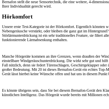
Bernafon stellt die neue Sensortechnik, die eine weitere, 4-dimension
Ihrer Individualität gerecht wird.
Hörkomfort
Unsere erste Test-Kategorie ist der Hörkomfort. Eigentlich könnten w
Nebengeräusche verstärkt, oder bleiben die ganz gut im Hintergrund
Störlärmunterdrückung ist ein sehr traditionelles Feature, sie filter
funktionierende Lärmabsenkung enthalten.
Manche Hörgeräte kommen an ihre Grenzen, wenn draußen der Wind üb
einstellbare Windgeräuschunterdrückung. Die wirkt sehr gut und hilft 
Fall nützlich, denn sie federt Türenschlagen, Geschirrgeklapper oder 
großer Bedeutung. Mit 20 ist dieses Bernafon-Gerät ein echtes Top-Mo
Gerät lässt hierbei keine Wünsche offen und hat uns in diesem Punkt b
Es könnte übrigens sein, dass Sie bei diesem Bernafon-Gerät den Kla
künstlichen Intelligenz. Das Hörgerät wurde bereits mit Millionen ec