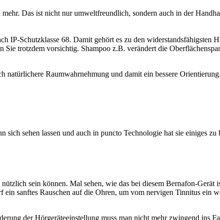
mehr. Das ist nicht nur umweltfreundlich, sondern auch in der Handha
ach IP-Schutzklasse 68. Damit gehört es zu den widerstandsfähigsten 
Seien Sie trotzdem vorsichtig. Shampoo z.B. verändert die Oberflächens
 natürlichere Raumwahrnehmung und damit ein bessere Orientierung. Dam
ich sehen lassen und auch in puncto Technologie hat sie einiges zu b
ützlich sein können. Mal sehen, wie das bei diesem Bernafon-Gerät ist
darf ein sanftes Rauschen auf die Ohren, um vom nervigen Tinnitus ei
nderung der Hörgeräteeinstellung muss man nicht mehr zwingend ins F