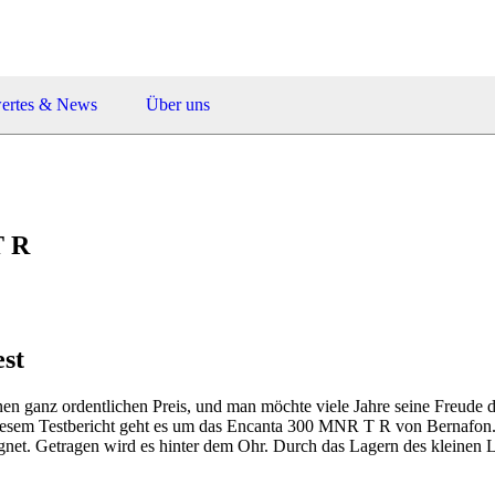
ertes & News
Über uns
T R
st
 einen ganz ordentlichen Preis, und man möchte viele Jahre seine Freud
n diesem Testbericht geht es um das Encanta 300 MNR T R von Bernafon.
eignet. Getragen wird es hinter dem Ohr. Durch das Lagern des kleinen