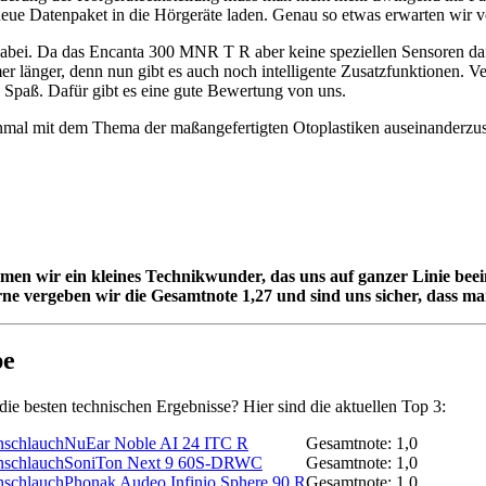
ue Datenpaket in die Hörgeräte laden. Genau so etwas erwarten wir 
abei. Da das Encanta 300 MNR T R aber keine speziellen Sensoren dafü
länger, denn nun gibt es auch noch intelligente Zusatzfunktionen. Ve
ig Spaß. Dafür gibt es eine gute Bewertung von uns.
einmal mit dem Thema der maßangefertigten Otoplastiken auseinanderzu
kommen wir ein kleines Technikwunder, das uns auf ganzer Linie be
ne vergeben wir die Gesamtnote 1,27 und sind uns sicher, dass ma
pe
ie besten technischen Ergebnisse? Hier sind die aktuellen Top 3:
NuEar Noble AI 24 ITC R
Gesamtnote: 1,0
SoniTon Next 9 60S-DRWC
Gesamtnote: 1,0
Phonak Audeo Infinio Sphere 90 R
Gesamtnote: 1,0