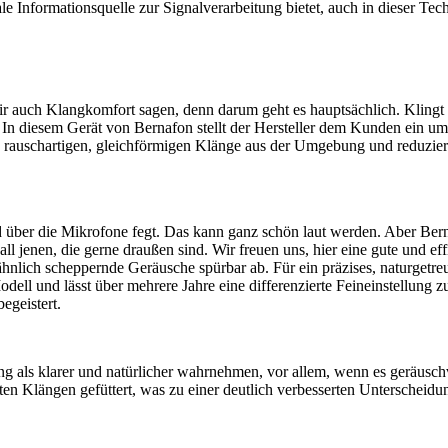
ale Informationsquelle zur Signalverarbeitung bietet, auch in dieser Te
ir auch Klangkomfort sagen, denn darum geht es hauptsächlich. Klingt 
? In diesem Gerät von Bernafon stellt der Hersteller dem Kunden ein
t alle rauschartigen, gleichförmigen Klänge aus der Umgebung und reduzi
er die Mikrofone fegt. Das kann ganz schön laut werden. Aber Bernaf
all jenen, die gerne draußen sind. Wir freuen uns, hier eine gute und ef
ähnlich scheppernde Geräusche spürbar ab. Für ein präzises, naturgetre
dell und lässt über mehrere Jahre eine differenzierte Feineinstellung z
egeistert.
ng als klarer und natürlicher wahrnehmen, vor allem, wenn es geräuschv
hten Klängen gefüttert, was zu einer deutlich verbesserten Unterschei