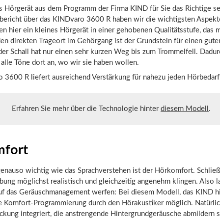
s Hörgerät aus dem Programm der Firma KIND für Sie das Richtige se
bericht über das KINDvaro 3600 R haben wir die wichtigsten Aspekt
 hier ein kleines Hörgerät in einer gehobenen Qualitätsstufe, das 
den direkten Trageort im Gehörgang ist der Grundstein für einen gut
 der Schall hat nur einen sehr kurzen Weg bis zum Trommelfell. Dad
 alle Töne dort an, wo wir sie haben wollen.
 3600 R liefert ausreichend Verstärkung für nahezu jeden Hörbedarf
Erfahren Sie mehr über die Technologie hinter
diesem Modell
.
fort
nauso wichtig wie das Sprachverstehen ist der Hörkomfort. Schließl
ng möglichst realistisch und gleichzeitig angenehm klingen. Also l
auf das Geräuschmanagement werfen: Bei diesem Modell, das KIND hie
de Komfort-Programmierung durch den Hörakustiker möglich. Natürlich
kung integriert, die anstrengende Hintergrundgeräusche abmildern s