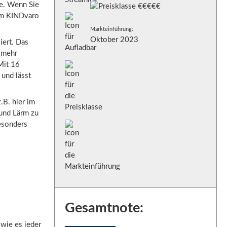
ce. Wenn Sie
 im KINDvaro
Markteinführung:
Oktober 2023
iert. Das
l mehr
Mit 16
und lässt
.B. hier im
und Lärm zu
besonders
Gesamtnote:
wie es jeder