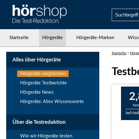
Startseite
Hörgeräte
Hörgeräte-Marken
Wiss
Startseite
>
Hörge
Alles über Hörgeräte
Testb
Hörgeräte vergleichen
Hörgeräte Testberichte
Hörgeräte News
2,
Hörgeräte: Alles Wissenswerte
Not
befried
Über die Testredaktion
Wie wir Hörgeräte testen