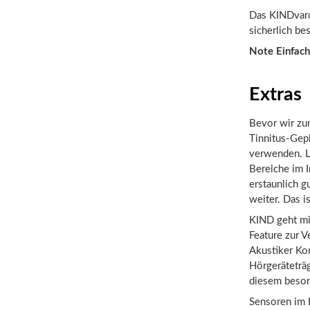
Das KINDvaro
sicherlich be
Note Einfach
Extras
Bevor wir zu
Tinnitus-Gep
verwenden. Le
Bereiche im I
erstaunlich g
weiter. Das 
KIND geht mit
Feature zur 
Akustiker Ko
Hörgeräteträg
diesem beson
Sensoren im 