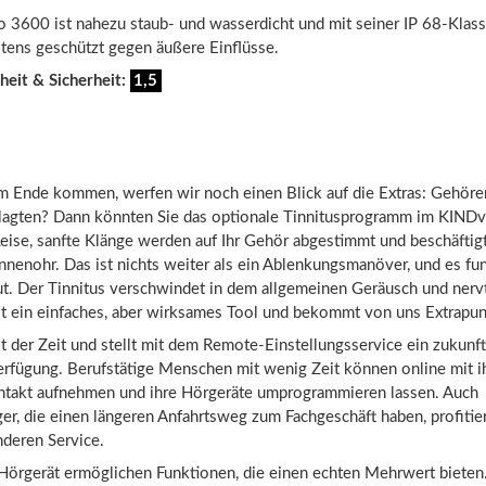
 3600 ist nahezu staub- und wasserdicht und mit seiner IP 68-Klassi
stens geschützt gegen äußere Einflüsse.
heit & Sicherheit:
1,5
m Ende kommen, werfen wir noch einen Blick auf die Extras: Gehöre
lagten? Dann könnten Sie das optionale Tinnitusprogramm im KIND
ise, sanfte Klänge werden auf Ihr Gehör abgestimmt und beschäftigt
nnenohr. Das ist nichts weiter als ein Ablenkungsmanöver, und es fun
ut. Der Tinnitus verschwindet in dem allgemeinen Geräusch und nervt
ist ein einfaches, aber wirksames Tool und bekommt von uns Extrapun
 der Zeit und stellt mit dem Remote-Einstellungsservice ein zukunft
Verfügung. Berufstätige Menschen mit wenig Zeit können online mit 
ntakt aufnehmen und ihre Hörgeräte umprogrammieren lassen. Auch
er, die einen längeren Anfahrtsweg zum Fachgeschäft haben, profiti
deren Service.
Hörgerät ermöglichen Funktionen, die einen echten Mehrwert bieten