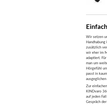
Einfach
Wir setzen un
Handhabung is
zusätzlich ve
wir eher im M
adaptiert. Fü
man um weite
Hörgefühl un
passt in kaum
ausgeglichen 
Zur einfachen
KINDvaro 360
auf jeden Fal
Gespräch der 