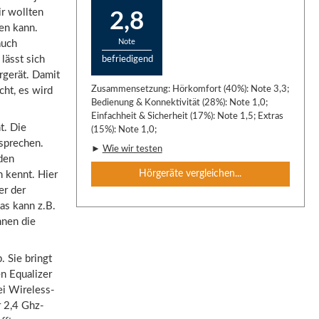
r wollten
2,8
en kann.
Note
auch
lässt sich
befriedigend
rgerät. Damit
Zusammensetzung: Hörkomfort (40%): Note 3,3;
cht, es wird
Bedienung & Konnektivität (28%): Note 1,0;
Einfachheit & Sicherheit (17%): Note 1,5; Extras
t. Die
(15%): Note 1,0;
sprechen.
►
Wie wir testen
den
Hörgeräte vergleichen...
 kennt. Hier
er der
as kann z.B.
hnen die
 Sie bringt
n Equalizer
ei Wireless-
 2,4 Ghz-