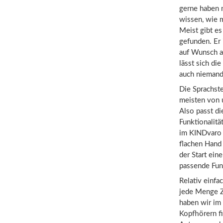
gerne haben 
wissen, wie 
Meist gibt e
gefunden. Er 
auf Wunsch a
lässt sich di
auch niemand 
Die Sprachst
meisten von 
Also passt d
Funktionalit
im KINDvaro 3
flachen Hand 
der Start ein
passende Fun
Relativ einfa
jede Menge Z
haben wir im 
Kopfhörern f