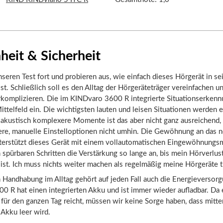
heit & Sicherheit
seren Test fort und probieren aus, wie einfach dieses Hörgerät in se
t. Schließlich soll es den Alltag der Hörgeräteträger vereinfachen un
rkomplizieren. Die im KINDvaro 3600 R integrierte Situationserkenn
ittelfeld ein. Die wichtigsten lauten und leisen Situationen werden 
r akustisch komplexere Momente ist das aber nicht ganz ausreichend
re, manuelle Einstelloptionen nicht umhin. Die Gewöhnung an das 
terstützt dieses Gerät mit einem vollautomatischen Eingewöhnungs
 spürbaren Schritten die Verstärkung so lange an, bis mein Hörverlus
ist. Ich muss nichts weiter machen als regelmäßig meine Hörgeräte t
 Handhabung im Alltag gehört auf jeden Fall auch die Energieversor
0 R hat einen integrierten Akku und ist immer wieder aufladbar. Da
l für den ganzen Tag reicht, müssen wir keine Sorge haben, dass mitte
Akku leer wird.