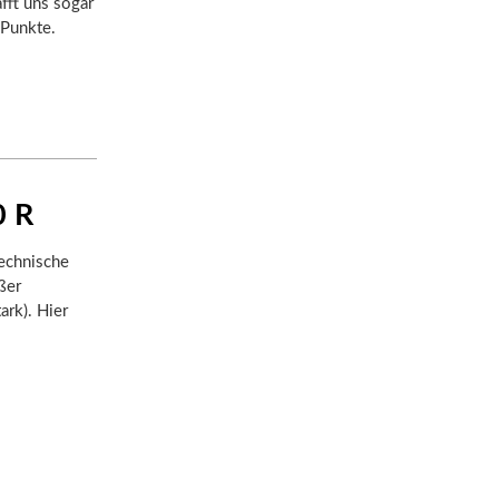
fft uns sogar
 Punkte.
0 R
technische
ßer
ark). Hier