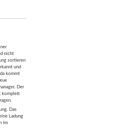
iner
d nicht
ung sortieren
erkannt und
, da kommt
neue
manager. Der
t komplett
ragen.
gung. Das
 eine Ladung
n Im