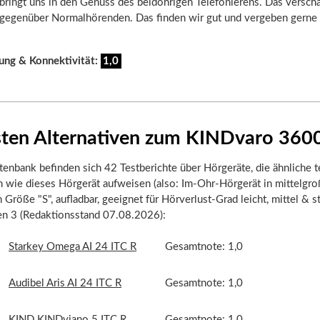
ringt uns in den Genuss des beidohrigen Telefonierens. Das verscha
l gegenüber Normalhörenden. Das finden wir gut und vergeben gerne
ung & Konnektivität:
1,0
sten Alternativen zum KINDvaro 360
tenbank befinden sich 42 Testberichte über Hörgeräte, die ähnliche 
 wie dieses Hörgerät aufweisen (also: Im-Ohr-Hörgerät in mittelgro
 Größe "S", aufladbar, geeignet für Hörverlust-Grad leicht, mittel & st
ten 3 (Redaktionsstand 07.08.2026):
Starkey Omega AI 24 ITC R
Gesamtnote: 1,0
Audibel Aris AI 24 ITC R
Gesamtnote: 1,0
KIND KINDviano 5 ITC R
Gesamtnote: 1,0