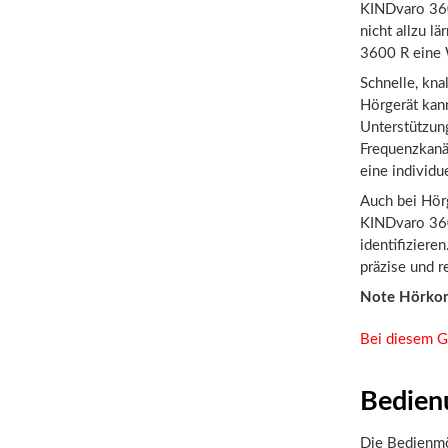
KINDvaro 360
nicht allzu l
3600 R eine 
Schnelle, kna
Hörgerät kann
Unterstützun
Frequenzkanä
eine individu
Auch bei Hörg
KINDvaro 360
identifiziere
präzise und r
Note Hörko
Bei diesem G
Bedien
Die Bedienmö