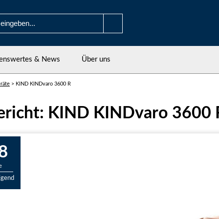
enswertes & News
Über uns
räte
>
KIND KINDvaro 3600 R
ericht: KIND KINDvaro 3600 
8
e
igend