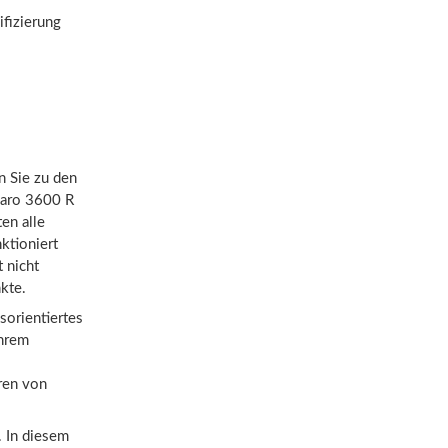
fizierung
n Sie zu den
varo 3600 R
en alle
ktioniert
 nicht
kte.
sorientiertes
ihrem
eren von
. In diesem