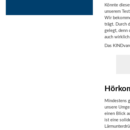
Könnte diese
unserem Test
Wir bekommen
trägt. Durch 
gelegt, denn
auch wirklich
Das KINDvaro
Hörkom
Mindestens ge
unsere Umgebu
einen Blick 
ist eine soli
Lärmunterdrüc