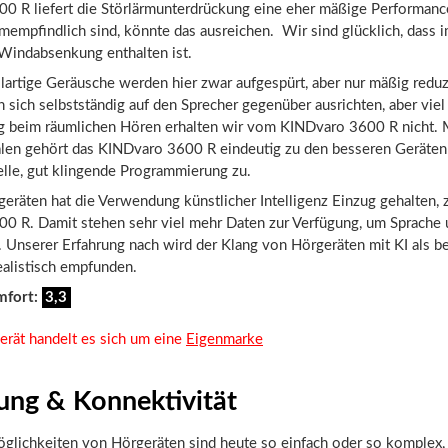
0 R liefert die Störlärmunterdrückung eine eher mäßige Performan
ärmempfindlich sind, könnte das ausreichen. Wir sind glücklich, dass
Windabsenkung enthalten ist.
llartige Geräusche werden hier zwar aufgespürt, aber nur mäßig reduz
 sich selbstständig auf den Sprecher gegenüber ausrichten, aber vie
g beim räumlichen Hören erhalten wir vom KINDvaro 3600 R nicht. 
len gehört das KINDvaro 3600 R eindeutig zu den besseren Geräten 
elle, gut klingende Programmierung zu.
eräten hat die Verwendung künstlicher Intelligenz Einzug gehalten, z
0 R. Damit stehen sehr viel mehr Daten zur Verfügung, um Sprache 
n. Unserer Erfahrung nach wird der Klang von Hörgeräten mit KI als 
ealistisch empfunden.
mfort:
3,3
erät handelt es sich um eine
Eigenmarke
ung & Konnektivität
glichkeiten von Hörgeräten sind heute so einfach oder so komplex, 