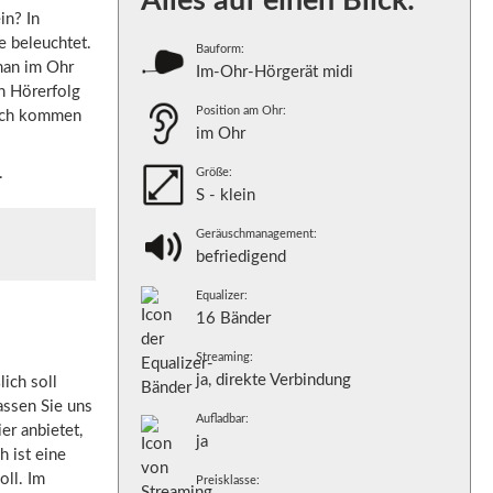
Alles auf einen Blick:
in? In
e beleuchtet.
Bauform:
man im Ohr
Im-Ohr-Hörgerät midi
en Hörerfolg
Position am Ohr:
urch kommen
im Ohr
.
Größe:
S - klein
Geräuschmanagement:
befriedigend
Equalizer:
16 Bänder
Streaming:
ja, direkte Verbindung
ich soll
assen Sie uns
Aufladbar:
r anbietet,
ja
 ist eine
oll. Im
Preisklasse: