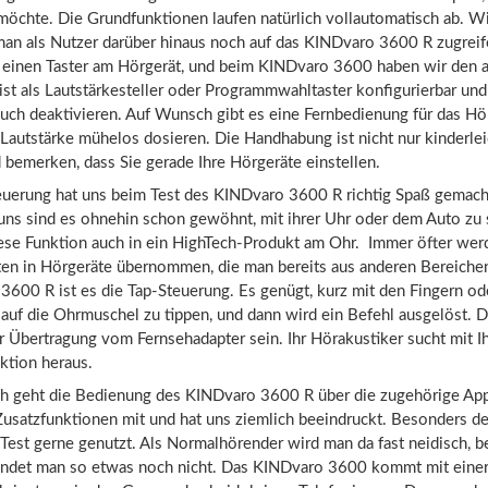
möchte. Die Grundfunktionen laufen natürlich vollautomatisch ab. Wi
man als Nutzer darüber hinaus noch auf das KINDvaro 3600 R zugreif
s einen Taster am Hörgerät, und beim KINDvaro 3600 haben wir den 
ist als Lautstärkesteller oder Programmwahltaster konfigurierbar und 
uch deaktivieren. Auf Wunsch gibt es eine Fernbedienung für das Hö
e Lautstärke mühelos dosieren. Die Handhabung ist nicht nur kinderlei
bemerken, dass Sie gerade Ihre Hörgeräte einstellen.
euerung hat uns beim Test des KINDvaro 3600 R richtig Spaß gemach
uns sind es ohnehin schon gewöhnt, mit ihrer Uhr oder dem Auto zu 
iese Funktion auch in ein HighTech-Produkt am Ohr. Immer öfter wer
äten in Hörgeräte übernommen, die man bereits aus anderen Bereichen
600 R ist es die Tap-Steuerung. Es genügt, kurz mit den Fingern od
auf die Ohrmuschel zu tippen, und dann wird ein Befehl ausgelöst. D
er Übertragung vom Fernsehadapter sein. Ihr Hörakustiker sucht mit I
ktion heraus.
ch geht die Bedienung des KINDvaro 3600 R über die zugehörige App.
usatzfunktionen mit und hat uns ziemlich beeindruckt. Besonders de
Test gerne genutzt. Als Normalhörender wird man da fast neidisch, b
indet man so etwas noch nicht. Das KINDvaro 3600 kommt mit einer