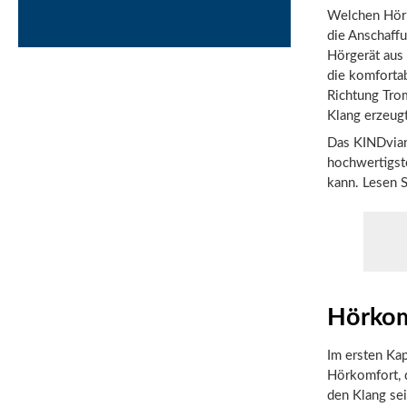
Welchen Hörk
die Anschaffu
Hörgerät aus
die komforta
Richtung Trom
Klang erzeug
Das KINDvian
hochwertigst
kann. Lesen S
Hörkom
Im ersten Ka
Hörkomfort, 
den Klang sei