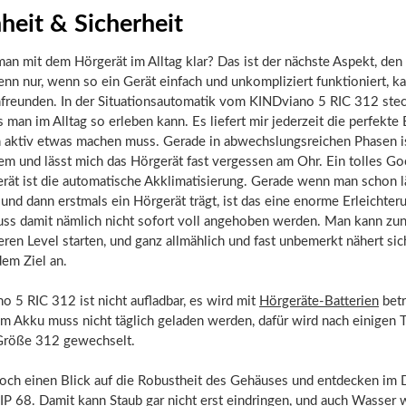
heit & Sicherheit
n mit dem Hörgerät im Alltag klar? Das ist der nächste Aspekt, den
enn nur, wenn so ein Gerät einfach und unkompliziert funktioniert, k
nfreunden. In der Situationsautomatik vom KINDviano 5 RIC 312 ste
s man im Alltag so erleben kann. Es liefert mir jederzeit die perfekte 
h aktiv etwas machen muss. Gerade in abwechslungsreichen Phasen i
m und lässt mich das Hörgerät fast vergessen am Ohr. Ein tolles Go
rät ist die automatische Akklimatisierung. Gerade wenn man schon l
 und dann erstmals ein Hörgerät trägt, ist das eine enorme Erleichter
uss damit nämlich nicht sofort voll angehoben werden. Man kann zun
ren Level starten, und ganz allmählich und fast unbemerkt nähert sic
em Ziel an.
 5 RIC 312 ist nicht aufladbar, es wird mit
Hörgeräte-Batterien
betr
m Akku muss nicht täglich geladen werden, dafür wird nach einigen 
 Größe 312 gewechselt.
och einen Blick auf die Robustheit des Gehäuses und entdecken im D
IP 68. Damit kann Staub gar nicht erst eindringen, und auch Wasser w