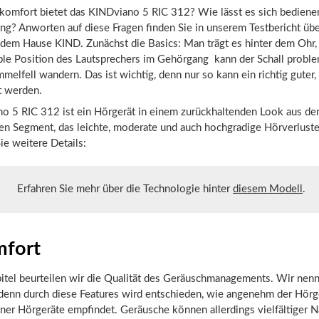
omfort bietet das KINDviano 5 RIC 312? Wie lässt es sich bedienen
ng? Anworten auf diese Fragen finden Sie in unserem Testbericht übe
 dem Hause KIND. Zunächst die Basics: Man trägt es hinter dem Ohr,
ble Position des Lautsprechers im Gehörgang kann der Schall proble
melfell wandern. Das ist wichtig, denn nur so kann ein richtig guter,
t werden.
o 5 RIC 312 ist ein Hörgerät in einem zurückhaltenden Look aus d
en Segment, das leichte, moderate und auch hochgradige Hörverlust
ie weitere Details:
Erfahren Sie mehr über die Technologie hinter
diesem Modell
.
fort
pitel beurteilen wir die Qualität des Geräuschmanagements. Wir nen
denn durch diese Features wird entschieden, wie angenehm der Hörg
ner Hörgeräte empfindet. Geräusche können allerdings vielfältiger N