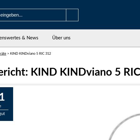
enswertes & News
Über uns
räte
>
KIND KINDviano 5 RIC 312
ericht: KIND KINDviano 5 RI
1
e
gut