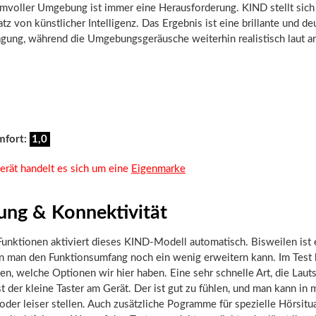
ärmvoller Umgebung ist immer eine Herausforderung. KIND stellt si
tz von künstlicher Intelligenz. Das Ergebnis ist eine brillante und de
agung, während die Umgebungsgeräusche weiterhin realistisch laut a
mfort:
1,0
erät handelt es sich um eine
Eigenmarke
ung & Konnektivität
unktionen aktiviert dieses KIND-Modell automatisch. Bisweilen ist 
nn man den Funktionsumfang noch ein wenig erweitern kann. Im Test
n, welche Optionen wir hier haben. Eine sehr schnelle Art, die Laut
ist der kleine Taster am Gerät. Der ist gut zu fühlen, und man kann in
 oder leiser stellen. Auch zusätzliche Pogramme für spezielle Hörsitu