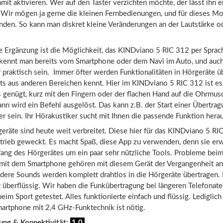
amit aktivieren. Wer auf den Taster verzichten möchte, der lässt ihn e
. Wir mögen ja gerne die kleinen Fernbedienungen, und für dieses M
unden. So kann man diskret kleine Veränderungen an der Lautstärke o
e Ergänzung ist die Möglichkeit, das KINDviano 5 RIC 312 per Sprac
 kennt man bereits vom Smartphone oder dem Navi im Auto, und auc
r praktisch sein. Immer öfter werden Funktionalitäten in Hörgeräte
ts aus anderen Bereichen kennt. Hier im KINDviano 5 RIC 312 ist es
 genügt, kurz mit den Fingern oder der flachen Hand auf die Ohrmus
ann wird ein Befehl ausgelöst. Das kann z.B. der Start einer Übertr
r sein. Ihr Hörakustiker sucht mit Ihnen die passende Funktion hera
eräte sind heute weit verbreitet. Diese hier für das KINDviano 5 RI
trieb geweckt. Es macht Spaß, diese App zu verwenden, denn sie erw
ang des Hörgerätes um ein paar sehr nützliche Tools. Probleme bei
 mit dem Smartphone gehören mit diesem Gerät der Vergangenheit an.
dere Sounds werden komplett drahtlos in die Hörgeräte übertragen.
 überflüssig. Wir haben die Funkübertragung bei längeren Telefonat
im Sport getestet. Alles funktionierte einfach und flüssig. Lediglich
artphone mit 2,4 GHz-Funktechnik ist nötig.
ung & Konnektivität:
1,0