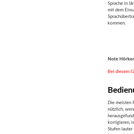
Sprache in l
mit dem Einsa
Sprachübertr
kommen.
Note Hörko
Bei diesem G
Bedien
Die meisten F
nützlich, we
herausgefunde
korrigieren, 
Stufen lauter