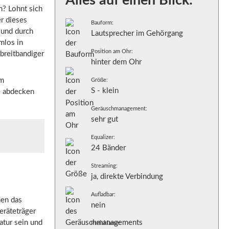
Alles auf einen Blick:
? Lohnt sich
r dieses
Bauform:
 und durch
Lautsprecher im Gehörgang
mlos in
Position am Ohr:
 breitbandiger
hinter dem Ohr
em
Größe:
S - klein
e abdecken
Geräuschmanagement:
sehr gut
Equalizer:
24 Bänder
Streaming:
ja, direkte Verbindung
Aufladbar:
nen das
nein
eräteträger
atur sein und
Preisklasse: