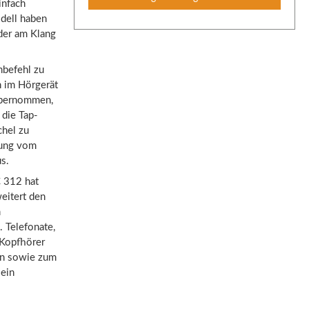
infach
odell haben
der am Klang
hbefehl zu
h im Hörgerät
 übernommen,
 die Tap-
chel zu
agung vom
us.
C 312 hat
eitert den
m
 Telefonate,
 Kopfhörer
en sowie zum
 ein