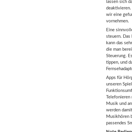
lassen sich d
deaktivieren
wir eine gef
vornehmen.
Eine sinnvoll
steuern. Das
kann das seh
die man berei
Steuerung. Es
tippen, und d
Fernsehadapte
Apps für Hörg
unseren Spiel
Funktionsumf
Telefonieren
Musik und an
werden damit
Musikhören be
passendes Sm
Note Bedien