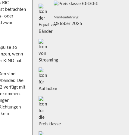
5 RIC
st betrachten
s- oder
Markteinführung:
nd zwar
Oktober 2025
Impulse so
enzen, wenn
er KIND hat
ßen sind.
zbänder. Die
2 verfügt mit
u bekommen.
ungen
 Richtungen
 kein