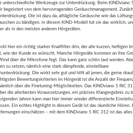
z unterschiedliche Werkzeuge zur Unterdrückung. Beim KINDviano 
r begeistert von dem hervorragenden Geräuschmanagement. Zunäch
nterdrückung. Die ist dazu da, alltägliche Geräusche wie das Lüftung
auschen zu bändigen. in diesem KIND-Modell tut sie das wirklich, u
ker als in den meisten anderen Hörgeräten.
ckt hier ein richtig starker Knallfilter drin, der alle kurzen, heftigen 
rt, wie der Kunde es wünscht. Manche Hörgeräte kommen an ihre Gr
Wind über die Mikrofone fegt. Das kann ganz schön laut werden. Ab
n zu setzen, nämlich eine stark dämpfende, einstellbare
nterdrückung. Die wirkt sehr gut und hilft all jenen, die gerne drau
htigsten Bewertungskriterien im Hörgerät ist die Anzahl der Frequen
nämlich über die Finetuning-Möglichkeiten. Das KINDviano 5 RIC 31
ber die allerbesten Voraussetzungen, ein präzises Klangergebnis z
olgenden Jahren kann man hier immer wieder differenzierte Einstell
sen. Ein echtes Highlight in diesem Gerät ist das räumliche Hören.
tfernungen einschätzen – mit dem KINDviano 5 RIC 312 ist das alles