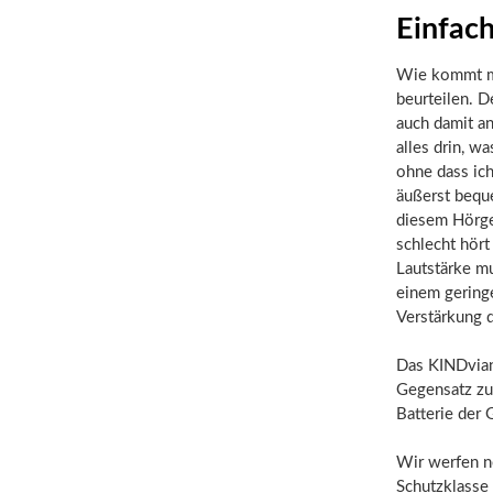
Einfach
Wie kommt ma
beurteilen. D
auch damit a
alles drin, wa
ohne dass ic
äußerst beque
diesem Hörge
schlecht hört
Lautstärke m
einem geringe
Verstärkung d
Das KINDviano
Gegensatz zu
Batterie der
Wir werfen n
Schutzklasse 