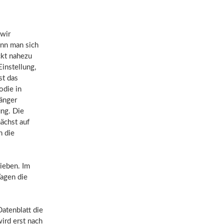
 wir
ann man sich
ckt nahezu
Einstellung,
st das
odie in
änger
ung. Die
ächst auf
h die
ieben. Im
Tagen die
atenblatt die
ird erst nach