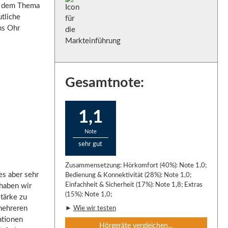
ch dem Thema
utliche
ns Ohr
Gesamtnote:
1,1
Note
sehr gut
Zusammensetzung: Hörkomfort (40%): Note 1,0;
es aber sehr
Bedienung & Konnektivität (28%): Note 1,0;
Einfachheit & Sicherheit (17%): Note 1,8; Extras
 haben wir
(15%): Note 1,0;
stärke zu
 mehreren
►
Wie wir testen
ationen
Hörgeräte vergleichen...