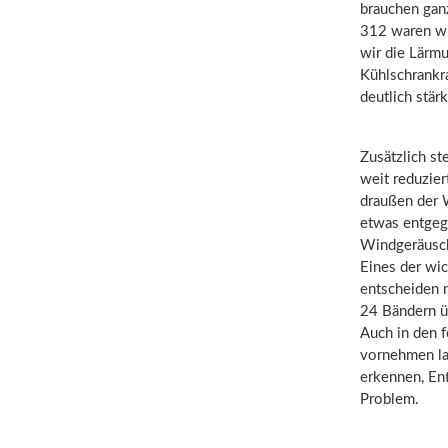
brauchen gan
312 waren wi
wir die Lärmu
Kühlschrankr
deutlich stär
Zusätzlich ste
weit reduzie
draußen der 
etwas entgege
Windgeräuschu
Eines der wic
entscheiden 
24 Bändern ü
Auch in den f
vornehmen las
erkennen, En
Problem.