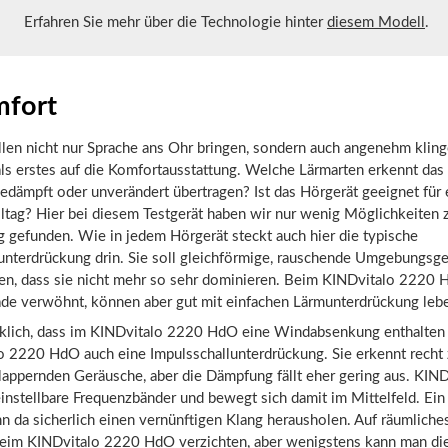
Erfahren Sie mehr über die Technologie hinter
diesem Modell
.
fort
len nicht nur Sprache ans Ohr bringen, sondern auch angenehm kling
ls erstes auf die Komfortausstattung. Welche Lärmarten erkennt das
edämpft oder unverändert übertragen? Ist das Hörgerät geeignet für 
ltag? Hier bei diesem Testgerät haben wir nur wenig Möglichkeiten 
 gefunden. Wie in jedem Hörgerät steckt auch hier die typische
unterdrückung drin. Sie soll gleichförmige, rauschende Umgebungsg
ren, dass sie nicht mehr so sehr dominieren. Beim KINDvitalo 2220
rade verwöhnt, können aber gut mit einfachen Lärmunterdrückung leb
cklich, dass im KINDvitalo 2220 HdO eine Windabsenkung enthalten i
o 2220 HdO auch eine Impulsschallunterdrückung. Sie erkennt recht 
klappernden Geräusche, aber die Dämpfung fällt eher gering aus. KIN
nstellbare Frequenzbänder und bewegt sich damit im Mittelfeld. Ein
n da sicherlich einen vernünftigen Klang herausholen. Auf räumlich
eim KINDvitalo 2220 HdO verzichten, aber wenigstens kann man di