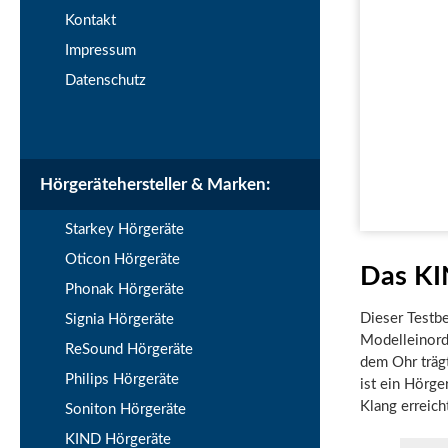
Kontakt
Impressum
Datenschutz
Hörgerätehersteller & Marken:
Starkey Hörgeräte
Oticon Hörgeräte
Das KI
Phonak Hörgeräte
Dieser Testb
Signia Hörgeräte
Modelleinord
ReSound Hörgeräte
dem Ohr träg
Philips Hörgeräte
ist ein Hörge
Klang erreich
Soniton Hörgeräte
KIND Hörgeräte