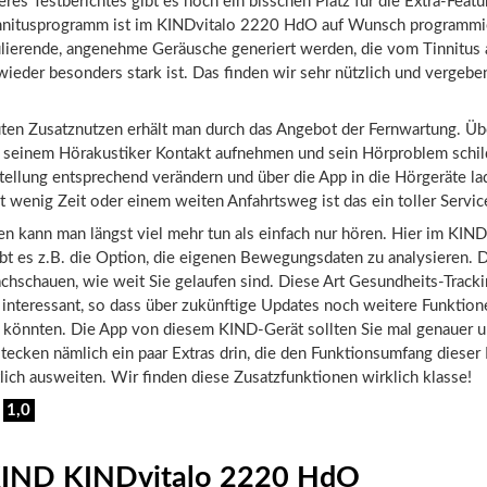
es Testberichtes gibt es noch ein bisschen Platz für die Extra-Featu
innitusprogramm ist im KINDvitalo 2220 HdO auf Wunsch programmi
lierende, angenehme Geräusche generiert werden, die vom Tinnitus 
ieder besonders stark ist. Das finden wir sehr nützlich und vergebe
uten Zusatznutzen erhält man durch das Angebot der Fernwartung. Üb
 seinem Hörakustiker Kontakt aufnehmen und sein Hörproblem schil
tellung entsprechend verändern und über die App in die Hörgeräte la
 wenig Zeit oder einem weiten Anfahrtsweg ist das ein toller Servic
n kann man längst viel mehr tun als einfach nur hören. Hier im KIND
t es z.B. die Option, die eigenen Bewegungsdaten zu analysieren.
chschauen, wie weit Sie gelaufen sind. Diese Art Gesundheits-Trackin
 interessant, so dass über zukünftige Updates noch weitere Funktion
önnten. Die App von diesem KIND-Gerät sollten Sie mal genauer u
ecken nämlich ein paar Extras drin, die den Funktionsumfang dieser
ich ausweiten. Wir finden diese Zusatzfunktionen wirklich klasse!
:
1,0
 KIND KINDvitalo 2220 HdO