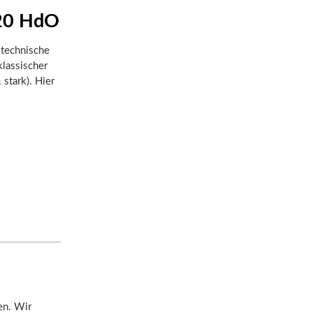
220 HdO
 technische
klassischer
 stark). Hier
en. Wir