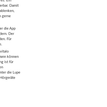
res: Ein
erbar. Damit
ablenken,
n gerne
er die App
dern. Der
den. Für
e.
vitalo
 Dann können
g ist für
en
nter die Lupe
 Hörgeräte