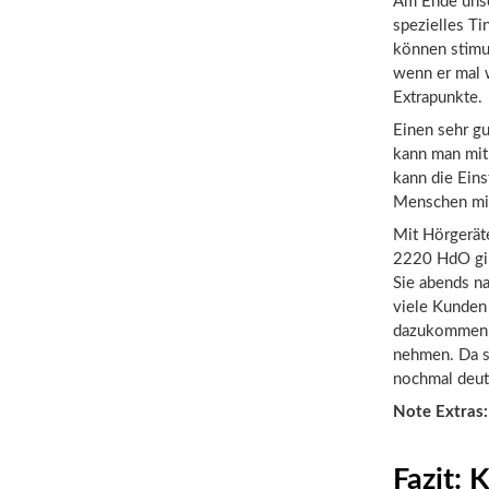
Am Ende unser
spezielles T
können stimu
wenn er mal w
Extrapunkte.
Einen sehr g
kann man mit
kann die Eins
Menschen mit
Mit Hörgeräte
2220 HdO gib
Sie abends na
viele Kunden
dazukommen k
nehmen. Da st
nochmal deutl
Note Extras
Fazit: