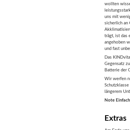
wollten wisse
leistungssta
uns mit weni
sicherlich an
Akklimatisie
trägt, ist da
angehoben we
und fast unbe
Das KINDvital
Gegensatz zu
Batterie der
Wir werfen n
Schutzklasse 
längerem Unt
Note Einfach
Extras