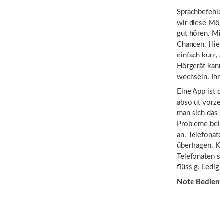
Sprachbefehl
wir diese Mög
gut hören. M
Chancen. Hie
einfach kurz,
Hörgerät kann
wechseln. Ih
Eine App ist 
absolut vorze
man sich das 
Probleme bei
an. Telefona
übertragen. 
Telefonaten 
flüssig. Ledi
Note Bedien