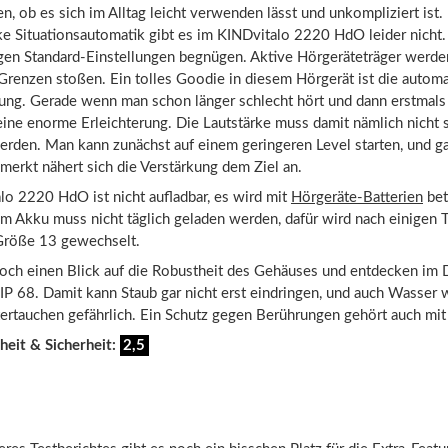
n, ob es sich im Alltag leicht verwenden lässt und unkompliziert ist.
rke Situationsautomatik gibt es im KINDvitalo 2220 HdO leider nicht
gen Standard-Einstellungen begnügen. Aktive Hörgeräteträger werde
 Grenzen stoßen. Ein tolles Goodie in diesem Hörgerät ist die autom
rung. Gerade wenn man schon länger schlecht hört und dann erstmals
s eine enorme Erleichterung. Die Lautstärke muss damit nämlich nicht s
rden. Man kann zunächst auf einem geringeren Level starten, und ga
merkt nähert sich die Verstärkung dem Ziel an.
o 2220 HdO ist nicht aufladbar, es wird mit
Hörgeräte-Batterien
bet
m Akku muss nicht täglich geladen werden, dafür wird nach einigen 
 Größe 13 gewechselt.
och einen Blick auf die Robustheit des Gehäuses und entdecken im D
IP 68. Damit kann Staub gar nicht erst eindringen, und auch Wasser w
ertauchen gefährlich. Ein Schutz gegen Berührungen gehört auch mit
heit & Sicherheit:
2,5