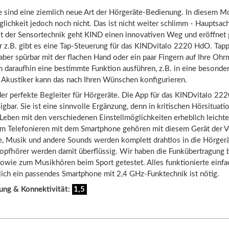
e sind eine ziemlich neue Art der Hörgeräte-Bedienung. In diesem M
lichkeit jedoch noch nicht. Das ist nicht weiter schlimm - Hauptsac
it der Sensortechnik geht KIND einen innovativen Weg und eröffnet
r z.B. gibt es eine Tap-Steuerung für das KINDvitalo 2220 HdO. Tap
 aber spürbar mit der flachen Hand oder ein paar Fingern auf Ihre Oh
 daraufhin eine bestimmte Funktion ausführen, z.B. in eine besonder
r Akustiker kann das nach Ihren Wünschen konfigurieren.
der perfekte Begleiter für Hörgeräte. Die App für das KINDvitalo 22
igbar. Sie ist eine sinnvolle Ergänzung, denn in kritischen Hörsituat
Leben mit den verschiedenen Einstellmöglichkeiten erheblich leicht
m Telefonieren mit dem Smartphone gehören mit diesem Gerät der V
te, Musik und andere Sounds werden komplett drahtlos in die Hörger
Kopfhörer werden damit überflüssig. Wir haben die Funkübertragung 
sowie zum Musikhören beim Sport getestet. Alles funktionierte einfa
glich ein passendes Smartphone mit 2,4 GHz-Funktechnik ist nötig.
ung & Konnektivität:
1,5