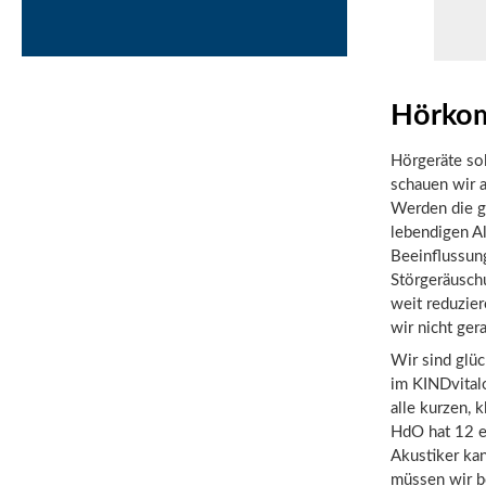
Hörkom
Hörgeräte sol
schauen wir a
Werden die g
lebendigen Al
Beeinflussung
Störgeräusch
weit reduzie
wir nicht ge
Wir sind glü
im KINDvital
alle kurzen, 
HdO hat 12 ei
Akustiker kan
müssen wir b