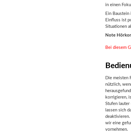
in einen Fok
Ein Baustein 
Einfluss ist 
Situationen a
Note Hörko
Bei diesem G
Bedien
Die meisten F
nützlich, we
herausgefunde
korrigieren, 
Stufen lauter
lassen sich d
deaktivieren
wir eine gef
vornehmen.