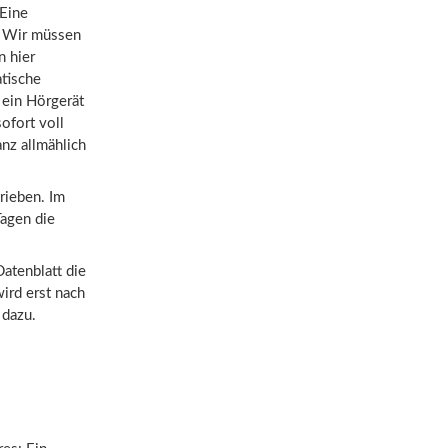
 Eine
. Wir müssen
n hier
atische
 ein Hörgerät
ofort voll
nz allmählich
rieben. Im
Tagen die
atenblatt die
ird erst nach
 dazu.