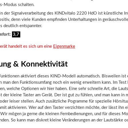
us-Modus schalten.
in der Signalverarbeitung des KINDvitalo 2220 HdO ist künstliche Int
positiv, denn viele Kunden empfinden Unterhaltungen in geräuschvoll
ls deutlich entspannter.
mfort:
3,7
erät handelt es sich um eine
Eigenmarke
ung & Konnektivität
unktionen aktiviert dieses KIND-Modell automatisch. Bisweilen ist 
nn man den Funktionsumfang noch ein wenig erweitern kann. Im Test
n, welche Optionen wir hier haben. Eine sehr schnelle Art, die Laut
ist der kleine Taster am Gerät. Der ist gut zu fühlen, und man kann in
 oder leiser stellen. Auch zusätzliche Pogramme für spezielle Hörsitu
amit aktivieren. Wer auf den Taster verzichten möchte, der lässt ihn e
. Wir mögen ja gerne die kleinen Fernbedienungen, und für dieses M
unden. So kann man diskret kleine Veränderungen an der Lautstärke o