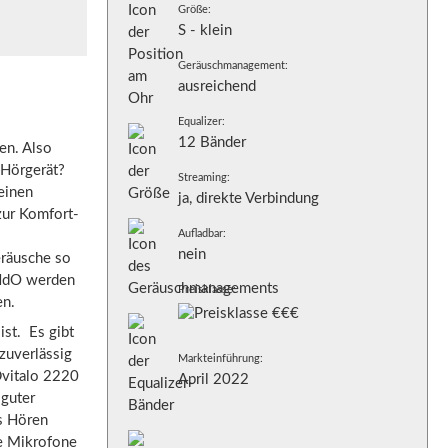
Größe:
S - klein
Geräuschmanagement:
ausreichend
Equalizer:
12 Bänder
en. Also
 Hörgerät?
Streaming:
einen
ja, direkte Verbindung
zur Komfort-
Aufladbar:
nein
eräusche so
 HdO werden
Preisklasse:
en.
st. Es gibt
zuverlässig
Markteinführung:
Dvitalo 2220
April 2022
 guter
es Hören
e Mikrofone