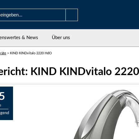
enswertes & News
Über uns
räte
>
KIND KINDvitalo 2220 HdO
ericht: KIND KINDvitalo 222
5
e
igend