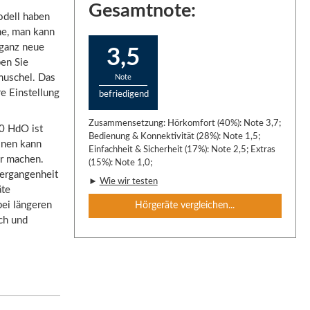
Gesamtnote:
odell haben
he, man kann
 ganz neue
3,5
pen Sie
rmuschel. Das
Note
e Einstellung
befriedigend
Zusammensetzung: Hörkomfort (40%): Note 3,7;
20 HdO ist
Bedienung & Konnektivität (28%): Note 1,5;
ionen kann
Einfachheit & Sicherheit (17%): Note 2,5; Extras
er machen.
(15%): Note 1,0;
ergangenheit
►
Wie wir testen
äte
bei längeren
Hörgeräte vergleichen...
ch und