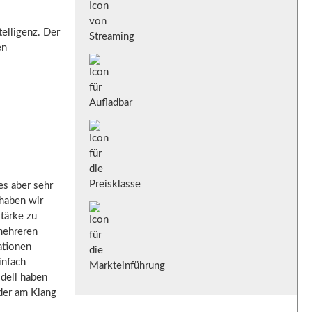
elligenz. Der
en
es aber sehr
 haben wir
stärke zu
 mehreren
ationen
infach
odell haben
der am Klang