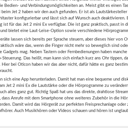
ie Bedien- und Verbindungsmöglichkeiten an. Meist gibt es einen Ta
 beim Jet 2 haben wir den auch gefunden. Er ist als Lautstärkesteller
aster konfigurierbar und lässt sich auf Wunsch auch deaktivieren. 
ist für das Jet 2 mini Ex verfügbar. Die ist ganz praktisch, passt in d
und bietet eine Laut-Leise-Option sowie verschiedene Hörprogram
äte lassen sich bereits per Sprache steuern, aber dieses hier von Ot
Praktisch wäre das, wenn die Finger nicht mehr so beweglich sind od
te Gadgets mag. Neben Tastern oder Fernbedienungen haben manche
-Steuerung. Das heißt, man kann sich einfach kurz ans Ohr tippen, da
 Hier bei Oticon haben wir das aber nicht, dafür hätte es ganz besti
raucht.
n sich eine App herunterladen. Damit hat man eine bequeme und dis
 am Jet 2 mini Ex die Lautstärke oder die Hörprogramme zu veränder
auch alles ganz gut. Richtig Spaß hat uns das direkte, drahtlose Stre
, dass Anrufe mit dem Smartphone ohne weiteres Zubehör in die Hör
erden. Damit wird das Hörgerät zur perfekten Freisprechanlage oder
fhörer. Auch Musikhören oder Videos schauen und hören ist unglaub