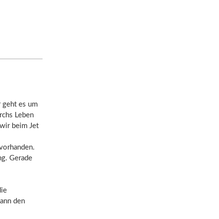
r geht es um
urchs Leben
wir beim Jet
 vorhanden.
ng. Gerade
die
dann den