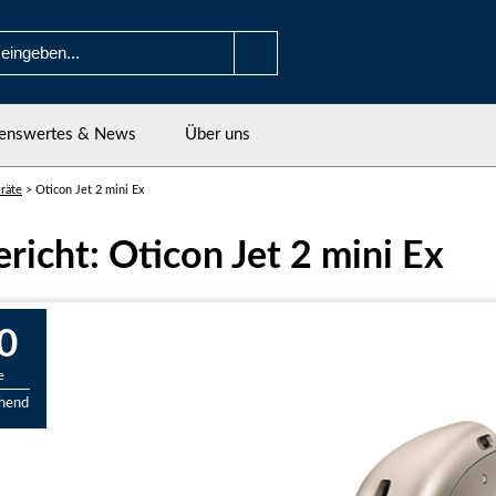
enswertes & News
Über uns
räte
>
Oticon Jet 2 mini Ex
ericht: Oticon Jet 2 mini Ex
0
e
chend