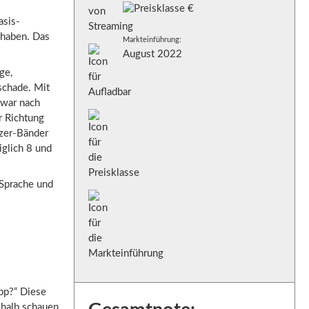
asis-
 haben. Das
Markteinführung:
August 2022
ge,
 schade. Mit
zwar nach
r Richtung
izer-Bänder
iglich 8 und
 Sprache und
App?“ Diese
shalb schauen