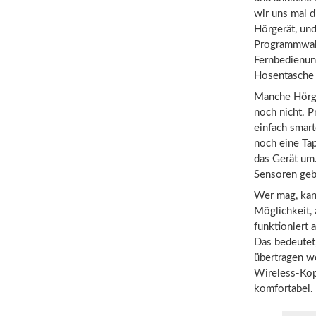
wir uns mal d
Hörgerät, und
Programmwahlt
Fernbedienung 
Hosentasche 
Manche Hörger
noch nicht. 
einfach smar
noch eine Tap
das Gerät um.
Sensoren geb
Wer mag, kan
Möglichkeit,
funktioniert 
Das bedeutet
übertragen w
Wireless-Kop
komfortabel.