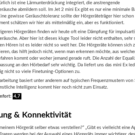
ürlich ist eine Lärmunterdrückung integriert, die anstrengende
räusche abmildern soll. Im Jet 2 mini Ex gibt es nur eine minimale B
ine gewisse Geräuschtoleranz sollte der Hörgeräteträger hier schon
t schätzen wir hier als mittelmäßig ein, aber es funktioniert.
igeren Hörgeräten finden wir heute oft eine Dämpfung für impulsarti
räusche. Aber hier ist dieses kluge Tool leider nicht enthalten, sehr
n Hören ist es leider nicht so weit her. Die Hörgeräte können sich 
eren, das hilft jedoch nicht, wenn man erkennen möchte, aus welche
efahren kommt oder woher jemand gerade ruft. Die Anzahl der Equal
npassung an den Hörbedarf sehr wichtig. Da liefert uns das mini Ex led
stig nicht so viele Finetuning-Optionen zu.
rarbeitung basiert unter anderem auf typischen Frequenzmustern von
nstliche Intelligenz kommt hier noch nicht zum Einsatz.
mfort:
4,7
ung & Konnektivität
meinem Hörgerät selber etwas verstellen?“ „Gibt es vielleicht eine 
 Fragen werden bei der Auswahl eines Hörgeräts immer wichtiger, de