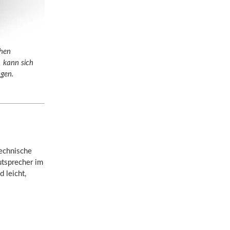
chen
. kann sich
agen.
technische
utsprecher im
 leicht,