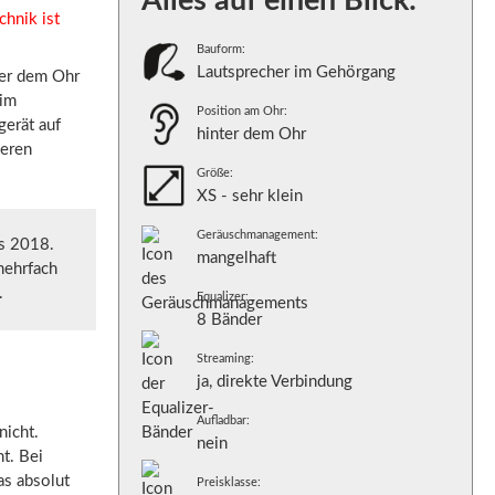
Alles auf einen Blick:
chnik ist
Bauform:
Lautsprecher im Gehörgang
ter dem Ohr
 im
Position am Ohr:
gerät auf
hinter dem Ohr
keren
Größe:
XS - sehr klein
Geräuschmanagement:
us 2018.
mangelhaft
mehrfach
.
Equalizer:
8 Bänder
Streaming:
ja, direkte Verbindung
Aufladbar:
nicht.
nein
t. Bei
as absolut
Preisklasse: