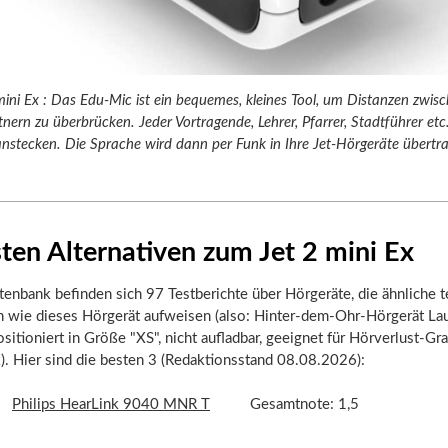
mini Ex : Das Edu-Mic ist ein bequemes, kleines Tool, um Distanzen zwis
ern zu überbrücken. Jeder Vortragende, Lehrer, Pfarrer, Stadtführer etc
nstecken. Die Sprache wird dann per Funk in Ihre Jet-Hörgeräte übertr
ten Alternativen zum Jet 2 mini Ex
tenbank befinden sich 97 Testberichte über Hörgeräte, die ähnliche 
n wie dieses Hörgerät aufweisen (also: Hinter-dem-Ohr-Hörgerät La
itioniert in Größe "XS", nicht aufladbar, geeignet für Hörverlust-Grad
k). Hier sind die besten 3 (Redaktionsstand 08.08.2026):
Philips HearLink 9040 MNR T
Gesamtnote: 1,5