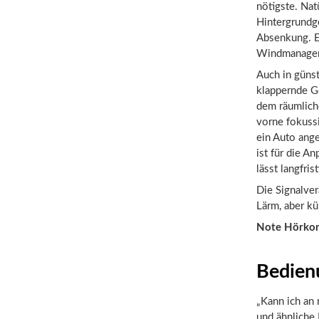
nötigste. Nat
Hintergrundge
Absenkung. E
Windmanagemen
Auch in günst
klappernde Ge
dem räumliche
vorne fokussi
ein Auto ang
ist für die A
lässt langfri
Die Signalve
Lärm, aber kü
Note Hörko
Bedien
„Kann ich an 
und ähnliche