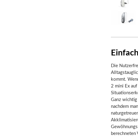
Einfach
Die Nutzerfre
Alltagstaugli
kommt. Wenn 
2 mini Ex au
Situationserk
Ganz wichtig 
nachdem man j
naturgetreue
Akklimatisie
Gewöhnungsph
berechneten V