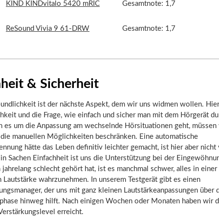
KIND KINDvitalo 5420 mRIC
Gesamtnote: 1,7
ReSound Vivia 9 61-DRW
Gesamtnote: 1,7
heit & Sicherheit
undlichkeit ist der nächste Aspekt, dem wir uns widmen wollen. Hie
chkeit und die Frage, wie einfach und sicher man mit dem Hörgerät d
es um die Anpassung am wechselnde Hörsituationen geht, müssen 
f die manuellen Möglichkeiten beschränken. Eine automatische
ennung hätte das Leben definitiv leichter gemacht, ist hier aber nicht
in Sachen Einfachheit ist uns die Unterstützung bei der Eingewöhnu
ahrelang schlecht gehört hat, ist es manchmal schwer, alles in einer
n Lautstärke wahrzunehmen. In unserem Testgerät gibt es einen
rungsmanager, der uns mit ganz kleinen Lautstärkeanpassungen über 
ase hinweg hilft. Nach einigen Wochen oder Monaten haben wir 
erstärkungslevel erreicht.