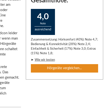
Gesamtnote:
ster am
 oder
4,0
Eine
ie
Note
me.
ausreichend
icon leider
er wenn man
Zusammensetzung: Hörkomfort (40%): Note 4,7;
 Hörgeräte
Bedienung & Konnektivität (28%): Note 2,4;
nn schaltet
Einfachheit & Sicherheit (17%): Note 3,0; Extras
(15%): Note 1,8;
mmte
►
Wie wir testen
krete
Hörgeräte vergleichen...
n. Das
amen gemacht.
geräte
 zum
lich