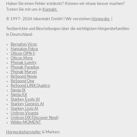
Haben Sie einen Fehler entdeckt? Können wir etwas besser machen?
Treten Sie mit uns in
Kontakt.
© 1997-
2026 Ideentakt GmbH
| Wir verstehen
Hörgeräte
. |
Testberichte und Beurteilungen über die wichtigsten Hörgerätefamilien
in Deutschland:
Bernafon Viron
Hansaton Fokus
Oticon OPN S
Oticon More
Phonak Lumity
Phonak Paradise
Phonak Marvel
ReSound Nexia
ReSound One
ReSound LiNX Quattro
Signia IX
Signia AX
Starkey Evolv AI
Starkey Genesis AI
Starkey Livio AI
Unitron Vivante
Unitron DX (Discover Next)
Widex MOMENT
Hörgerätehersteller
& Marken: