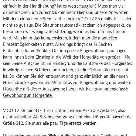
Benutzerfreundlichkeit ansprechen. Ist das V GO T2 38 miniBTE T
einfach in der Handhabung? Ist es wettertauglich? Muss man viel
damit machen, um zurechtzukommen? Hier sind unsere Antworten:
Mit dem einfachen Hören sieht es beim V GO T2 38 miniBTE T leider
nicht so gut aus. Die Sitautionsautomatik ist ziemlich abgespeckt, da
bekommen wir wenig Unterstützung, wenn es laut um uns herum
wird. Man kann das kompensieren, indem man die manuellen
Einstellmöglichkeiten nutzt. Allerdings bringt das in Sachen
Einfachheit kaum Punkte. Der integrierte Eingewöhnungsmanager
kann Ihnen beim Einstieg in die Welt der Hörgeräte von großer Hilfe
sein. Seine Aufgabe ist, im Hintergrund die Lautstärke des Hörgerätes
in winzig kleinen Schritten anzuheben, bis die Ziellautstärke erreicht
ist. So können Sie sich entspannt und ganz allmählich an die neuen
Höreindrücke gewöhnen. Mehr Infos zur Eingewöhnung und weitere
Hörgeräte mit dieser Ausstattung haben wir hier zusammengefasst:
Gewöhnung an Hörgeräte
.
V GO T2 38 miniBTE T ist nicht mit einem Akku ausgestattet, also
nicht aufladbar. Als Stromversorgung dient eine
Hörgerätebatterie
der
Größe 312. Sie muss alle paar Tage ersetzt werden.