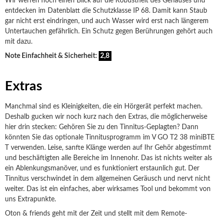
Wir werfen noch einen Blick auf die Robustheit des Gehäuses und
entdecken im Datenblatt die Schutzklasse IP 68. Damit kann Staub
gar nicht erst eindringen, und auch Wasser wird erst nach längerem
Untertauchen gefährlich. Ein Schutz gegen Berührungen gehört auch
mit dazu.
Note Einfachheit & Sicherheit:
2,8
Extras
Manchmal sind es Kleinigkeiten, die ein Hörgerät perfekt machen.
Deshalb gucken wir noch kurz nach den Extras, die möglicherweise
hier drin stecken: Gehören Sie zu den Tinnitus-Geplagten? Dann
könnten Sie das optionale Tinnitusprogramm im V GO T2 38 miniBTE
T verwenden. Leise, sanfte Klänge werden auf Ihr Gehör abgestimmt
und beschäftigten alle Bereiche im Innenohr. Das ist nichts weiter als
ein Ablenkungsmanöver, und es funktioniert erstaunlich gut. Der
Tinnitus verschwindet in dem allgemeinen Geräusch und nervt nicht
weiter. Das ist ein einfaches, aber wirksames Tool und bekommt von
uns Extrapunkte.
Oton & friends geht mit der Zeit und stellt mit dem Remote-