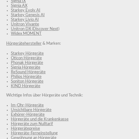
Signia IX
Signia AX
Starkey Evolv AI
Starkey Genesis AI
Starkey Livio AI
Unitron Vivante
Unitron DX (Discover Next)
Widex MOMENT
Hörgerätehersteller
& Marken:
Starkey Hörgeräte
Oticon Hörgeräte
Phonak Hörgeräte
Signia Hörgeräte
ReSound Hörgeräte
Philips Hörgeräte
Soniton Hörgeräte
KIND Hörgeräte
Wichtige Infos über Hörgeräte und Technik:
Im-Ohr-Hörgeräte
Unsichtbare Hörgeräte
Exhörer-Hörgeräte
Hörgeräte und die Krankenkasse
Hörgeräte zum Nulltarif
Hörgerätepreise
Hörgeräte-Ferneinstellung
Gewöhnung an Hörgeräte