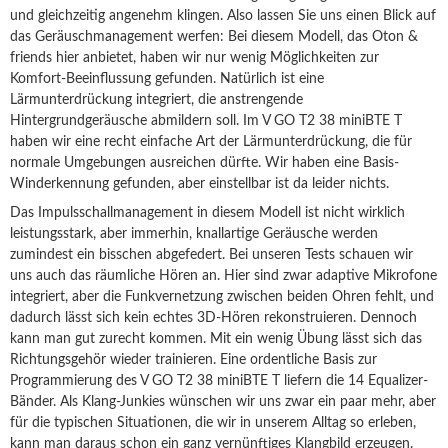
und gleichzeitig angenehm klingen. Also lassen Sie uns einen Blick auf
das Geräuschmanagement werfen: Bei diesem Modell, das Oton &
friends hier anbietet, haben wir nur wenig Möglichkeiten zur
Komfort-Beeinflussung gefunden. Natürlich ist eine
Lärmunterdrückung integriert, die anstrengende
Hintergrundgeräusche abmildern soll. Im V GO T2 38 miniBTE T
haben wir eine recht einfache Art der Lärmunterdrückung, die für
normale Umgebungen ausreichen dürfte. Wir haben eine Basis-
Winderkennung gefunden, aber einstellbar ist da leider nichts.
Das Impulsschallmanagement in diesem Modell ist nicht wirklich
leistungsstark, aber immerhin, knallartige Geräusche werden
zumindest ein bisschen abgefedert. Bei unseren Tests schauen wir
uns auch das räumliche Hören an. Hier sind zwar adaptive Mikrofone
integriert, aber die Funkvernetzung zwischen beiden Ohren fehlt, und
dadurch lässt sich kein echtes 3D-Hören rekonstruieren. Dennoch
kann man gut zurecht kommen. Mit ein wenig Übung lässt sich das
Richtungsgehör wieder trainieren. Eine ordentliche Basis zur
Programmierung des V GO T2 38 miniBTE T liefern die 14 Equalizer-
Bänder. Als Klang-Junkies wünschen wir uns zwar ein paar mehr, aber
für die typischen Situationen, die wir in unserem Alltag so erleben,
kann man daraus schon ein ganz vernünftiges Klangbild erzeugen.