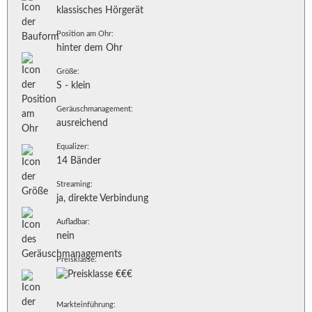
klassisches Hörgerät
Position am Ohr:
hinter dem Ohr
Größe:
S - klein
Geräuschmanagement:
ausreichend
Equalizer:
14 Bänder
Streaming:
ja, direkte Verbindung
Aufladbar:
nein
Preisklasse:
Markteinführung: