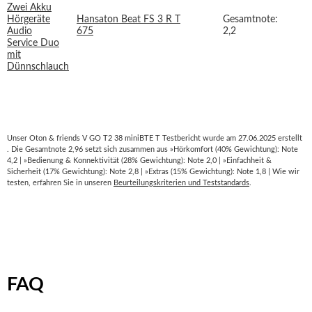
Hansaton Beat FS 3 R T
Gesamtnote:
675
2,2
Unser Oton & friends V GO T2 38 miniBTE T Testbericht wurde am 27.06.2025 erstellt
. Die Gesamtnote 2,96 setzt sich zusammen aus »Hörkomfort (40% Gewichtung): Note
4,2 | »Bedienung & Konnektivität (28% Gewichtung): Note 2,0 | »Einfachheit &
Sicherheit (17% Gewichtung): Note 2,8 | »Extras (15% Gewichtung): Note 1,8 | Wie wir
testen, erfahren Sie in unseren
Beurteilungskriterien und Teststandards
.
FAQ