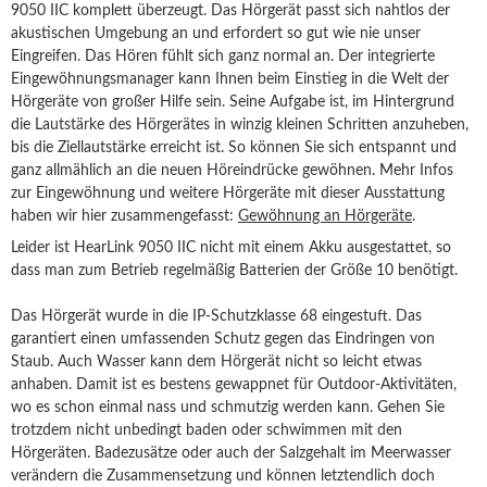
9050 IIC komplett überzeugt. Das Hörgerät passt sich nahtlos der
akustischen Umgebung an und erfordert so gut wie nie unser
Eingreifen. Das Hören fühlt sich ganz normal an. Der integrierte
Eingewöhnungsmanager kann Ihnen beim Einstieg in die Welt der
Hörgeräte von großer Hilfe sein. Seine Aufgabe ist, im Hintergrund
die Lautstärke des Hörgerätes in winzig kleinen Schritten anzuheben,
bis die Ziellautstärke erreicht ist. So können Sie sich entspannt und
ganz allmählich an die neuen Höreindrücke gewöhnen. Mehr Infos
zur Eingewöhnung und weitere Hörgeräte mit dieser Ausstattung
haben wir hier zusammengefasst:
Gewöhnung an Hörgeräte
.
Leider ist HearLink 9050 IIC nicht mit einem Akku ausgestattet, so
dass man zum Betrieb regelmäßig Batterien der Größe 10 benötigt.
Das Hörgerät wurde in die IP-Schutzklasse 68 eingestuft. Das
garantiert einen umfassenden Schutz gegen das Eindringen von
Staub. Auch Wasser kann dem Hörgerät nicht so leicht etwas
anhaben. Damit ist es bestens gewappnet für Outdoor-Aktivitäten,
wo es schon einmal nass und schmutzig werden kann. Gehen Sie
trotzdem nicht unbedingt baden oder schwimmen mit den
Hörgeräten. Badezusätze oder auch der Salzgehalt im Meerwasser
verändern die Zusammensetzung und können letztendlich doch