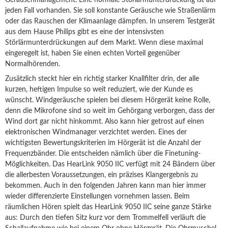
Geräuschmanagement. Eine normale Störlärmunterdrückung ist auf
jeden Fall vorhanden. Sie soll konstante Geräusche wie Straßenlärm
oder das Rauschen der Klimaanlage dämpfen. In unserem Testgerät
aus dem Hause Philips gibt es eine der intensivsten
Störlärmunterdrückungen auf dem Markt. Wenn diese maximal
eingeregelt ist, haben Sie einen echten Vorteil gegenüber
Normalhörenden.
Zusätzlich steckt hier ein richtig starker Knallfilter drin, der alle
kurzen, heftigen Impulse so weit reduziert, wie der Kunde es
wünscht. Windgeräusche spielen bei diesem Hörgerät keine Rolle,
denn die Mikrofone sind so weit im Gehörgang verborgen, dass der
Wind dort gar nicht hinkommt. Also kann hier getrost auf einen
elektronischen Windmanager verzichtet werden. Eines der
wichtigsten Bewertungskriterien im Hörgerät ist die Anzahl der
Frequenzbänder. Die entscheiden nämlich über die Finetuning-
Möglichkeiten. Das HearLink 9050 IIC verfügt mit 24 Bändern über
die allerbesten Voraussetzungen, ein präzises Klangergebnis zu
bekommen. Auch in den folgenden Jahren kann man hier immer
wieder differenzierte Einstellungen vornehmen lassen. Beim
räumlichen Hören spielt das HearLink 9050 IIC seine ganze Stärke
aus: Durch den tiefen Sitz kurz vor dem Trommelfell verläuft die