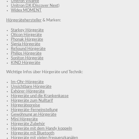
Unitron Vivante
Unitron DX (Discover Next)
Widex MOMENT
Hörgerätehersteller
& Marken:
Starkey Hörgeräte
Oticon Hörgeräte
Phonak Hörgeräte
Signia Hörgeräte
ReSound Hörgeräte
Philips Hörgeräte
Soniton Hörgeräte
KIND Hörgeräte
Wichtige Infos über Hörgeräte und Technik:
Im-Ohr-Hörgeräte
Unsichtbare Hörgeräte
Exhörer-Hörgeräte
Hörgeräte und die Krankenkasse
Hörgeräte zum Nulltarif
Hörgerätepreise
Hörgeräte-Ferneinstellung
Gewöhnung an Hörgeräte
Mini Hörgeräte
Hörgeräte Zubehör
Hörgeräte mit dem Handy koppeln
Hörgeräte mit Bluetooth
Hörgeräte mit vielen Frequenzkanälen