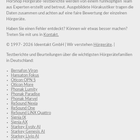
HörShop Hörgeräte-Testberichte werden von einem fünfköpfigen Team
aus Experten erstellt und betreut. Ausgebildete Hörakustiker tragen die
Daten zusammen und achten auf eine faire Bewertung der einzelnen
Hörgeräte.
Haben Sie einen Fehler entdeckt? Können wir etwas besser machen?
Treten Sie mit uns in
Kontakt.
© 1997-
2026 Ideentakt GmbH
| Wir verstehen
Hörgeräte
. |
Testberichte und Beurteilungen über die wichtigsten Hörgerätefamilien
in Deutschland:
Bernafon Viron
Hansaton Fokus
Oticon OPN S
Oticon More
Phonak Lumity
Phonak Paradise
Phonak Marvel
ReSound Nexia
ReSound One
ReSound LiNX Quattro
Signia IX
Signia AX
Starkey Evolv AI
Starkey Genesis AI
Starkey Livio AI