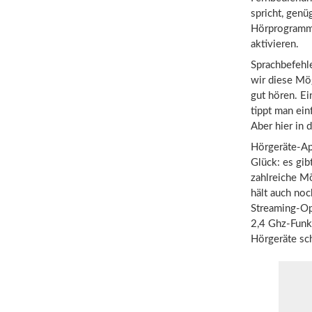
spricht, genü
Hörprogramme
aktivieren.
Sprachbefehl
wir diese Mög
gut hören. E
tippt man ein
Aber hier in 
Hörgeräte-Ap
Glück: es gib
zahlreiche M
hält auch noc
Streaming-Opt
2,4 Ghz-Funk
Hörgeräte sc