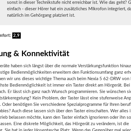
sonst in dieser Technikstufe nicht erreichbar ist. Wie das geht? 
einfach - dieser Hörer hat ein zusätzliches MIkrofon integriert, d
natürlich im Gehörgang platziert ist.
mfort:
2,9
ung & Konnektivität
eräte haben sich längst über die normale Verstärkungsfunktion hinau
stige Bedienmöglichkeiten erweitern den Funktionsumfang ganz erhe
uen wir uns dieses wichtige Thema auch beim Nexia 5 62-DRW von
chste Bedienmöglichkeit ist immer ein Taster direkt am Hörgerät. Bei
uch. Er lässt sich ganz nach Wunsch programmieren. Sie wünschen si
stärkeregelung? Kein Problem, der Taster lässt eine stufenweise An
. Oder benötigen Sie verschiedene Spezialprogramme für Ihren berufl
bies? Auch diese lassen sich über den Taster einschalten.
Wer alles 
ieb belassen möchte, kann den Taster einfach ignorieren oder ihn s
lassen.
Eine diskrete Möglichkeit, das Hörgerät zu verändern, ist die
g. Sie hat in jeder Hosentasche Platz. Wenn das Gegenüber mal wied