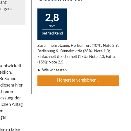
Ganz
as ganz
2,8
Note
befriedigend
Zusammensetzung: Hörkomfort (40%): Note 2,9;
Bedienung & Konnektivität (28%): Note 1,3;
Einfachheit & Sicherheit (17%): Note 2,3; Extras
(15%): Note 2,5;
sentwickelt.
►
Wie wir testen
blich,
 ReSound
Hörgeräte vergleichen...
 diesem hier
ch eine
passung der
ichen Alltag
im
ogar
er zu leise