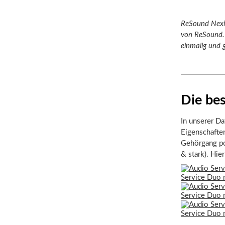
ReSound Nexia
von ReSound. 
einmalig und g
Die be
In unserer Da
Eigenschafte
Gehörgang pos
& stark). Hie