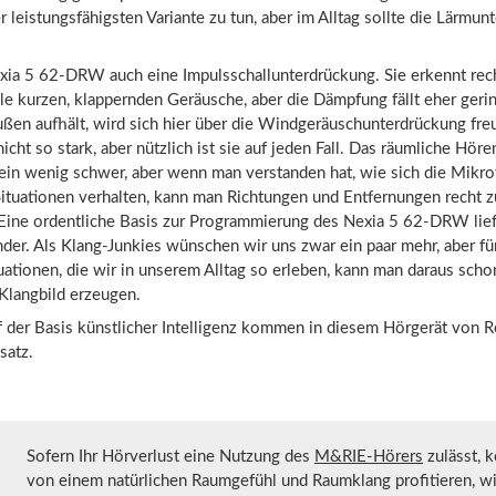
r leistungsfähigsten Variante zu tun, aber im Alltag sollte die Lärmu
exia 5 62-DRW auch eine Impulsschallunterdrückung. Sie erkennt rec
lle kurzen, klappernden Geräusche, aber die Dämpfung fällt eher geri
ußen aufhält, wird sich hier über die Windgeräuschunterdrückung fre
cht so stark, aber nützlich ist sie auf jeden Fall. Das räumliche Hören
ein wenig schwer, aber wenn man verstanden hat, wie sich die Mikro
ituationen verhalten, kann man Richtungen und Entfernungen recht z
 Eine ordentliche Basis zur Programmierung des Nexia 5 62-DRW lief
der. Als Klang-Junkies wünschen wir uns zwar ein paar mehr, aber fü
uationen, die wir in unserem Alltag so erleben, kann man daraus scho
Klangbild erzeugen.
uf der Basis künstlicher Intelligenz kommen in diesem Hörgerät von
satz.
Sofern Ihr Hörverlust eine Nutzung des
M&RIE-Hörers
zulässt, 
von einem natürlichen Raumgefühl und Raumklang profitieren, wi