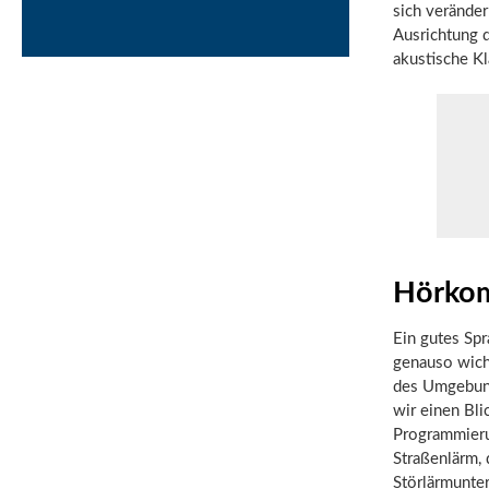
sich veränder
Ausrichtung 
akustische K
Hörkom
Ein gutes Spr
genauso wich
des Umgebung
wir einen Bl
Programmieru
Straßenlärm, 
Störlärmunte