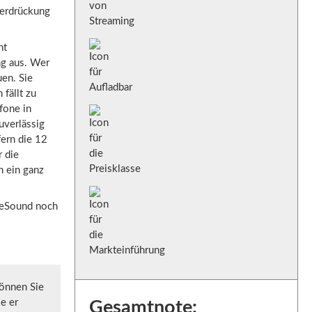
nterdrückung
ht
ng aus. Wer
uen. Sie
 fällt zu
fone in
uverlässig
ern die 12
r die
n ein ganz
 ReSound noch
können Sie
e er
Gesamtnote: