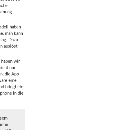
iche
ienung
odell haben
he, man kann
rung. Dazu
n auslöst.
 haben wir
nicht nur
n, die App
wäre eine
d bringt ein
phone in die
esem
earme