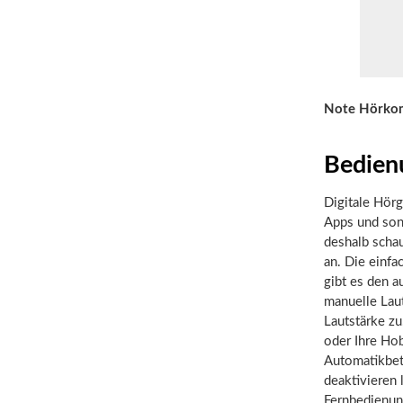
Note Hörko
Bedien
Digitale Hörg
Apps und son
deshalb scha
an. Die einfa
gibt es den a
manuelle Laut
Lautstärke zu
oder Ihre Hob
Automatikbetr
deaktivieren 
Fernbedienun