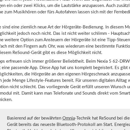
gen ein oder zwei Klicks, um die Lautstärke anzupassen. Auch zusätzl
 zum Musikhören oder fürs Autofahren lassen sich mit der Fernbed
e sind eine ziemlich neue Art der Hörgeräte-Bedienung. In diesem M
lichkeit jedoch noch nicht. Das ist nicht weiter schlimm - Hauptsac
ine weitere Option zum Ansteuern der Hörgeräte ist eine Tipp-Steue
fach mit den Fingern aufs Ohr, was wiederum eine bestimmte Funktio
diesem ReSound-Gerät gibt es diese Möglichkeit nicht.
ps erfreuen sich immer größerer Beliebtheit. Beim Nexia 5 62-DRW
t eine passende App. Diese App hat uns komplett begeistert. Es gibt 
öglichkeiten, die Hörgeräte an den eigenen Hörgeschmack anzupasse
h jede Menge Lifestyle-Features bereit. Für unseren digitalen Alltag 
ion nicht schlecht. Das vorliegende Gerät erfüllt unseren Wunsch un
modul mit. Damit kann man Telefonate und Sounds direkt vom Smart
hicken.
Basierend auf der bewährten
Omnia
-Technik hat ReSound bei di
Gerät bereits das neueste Bluetooth-Protokoll am Start. Energi