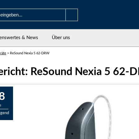
enswertes & News
Über uns
räte
>
ReSound Nexia 5 62-DRW
ericht: ReSound Nexia 5 62
8
e
igend