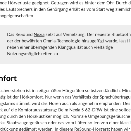
nde Hörverluste geeignet. Getragen wird es hinter dem Ohr. Durch d
des Lautsprechers in den Gehörgang erhält es vom Start weg ziemlic
langeigenschaften.
Das ReSound
Nexia
setzt auf Vernetzung. Der neueste Bluetooth
der der bewährten Omnia-Technologie hinzugefügt wurde, lässt i
neben einer überragenden Klangqualität auch vielfältige
Nutzungsmöglichkeiten zu.
fort
achverstehen ist in zeitgemäßen Hörgeräten selbstverständlich. Min
tig ist der Hörkomfort. Nur wenn das Verhältnis der Sprachübertrag
slärms stimmt, wird das Hören auch als angenehm empfunden. Des
ick auf die Komfortausstattung: Beim Nexia 5 62-DRW ist eine solid
ng durch den Hörakustiker möglich. Normale Umgebungsgeräusche
das Staubsaugergeräusch oder das vom Lüfter sollen von einer klass
rdrückung gedämpft werden. In diesem ReSound-Hörgerät haben wir 