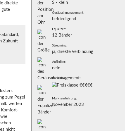
S - klein
ie direkte
h gute
Geräuschmanagement:
befriedigend
Equalizer:
-Standard,
12 Bänder
n Zukunft
Streaming:
ja, direkte Verbindung
Aufladbar:
nein
Preisklasse:
destens
ung zum Pegel
Markteinführung:
halb werfen
November 2023
e Komfort-
 wie
ischen
es nicht