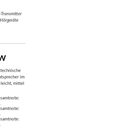
-Transmitter
 Hörgeräte
RW
 technische
utsprecher im
leicht, mittel
samtnote:
1
samtnote:
1
samtnote:
1