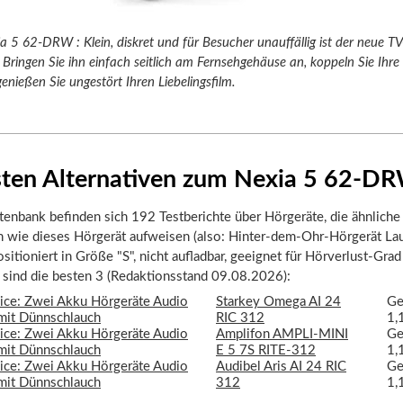
 5 62-DRW : Klein, diskret und für Besucher unauffällig ist der neue TV
Bringen Sie ihn einfach seitlich am Fernsehgehäuse an, koppeln Sie Ihre
enießen Sie ungestört Ihren Liebelingsfilm.
sten Alternativen zum Nexia 5 62-D
tenbank befinden sich 192 Testberichte über Hörgeräte, die ähnliche
n wie dieses Hörgerät aufweisen (also: Hinter-dem-Ohr-Hörgerät La
itioniert in Größe "S", nicht aufladbar, geeignet für Hörverlust-Grad 
r sind die besten 3 (Redaktionsstand 09.08.2026):
Starkey Omega AI 24
Ge
RIC 312
1,
Amplifon AMPLI-MINI
Ge
E 5 7S RITE-312
1,
Audibel Aris AI 24 RIC
Ge
312
1,