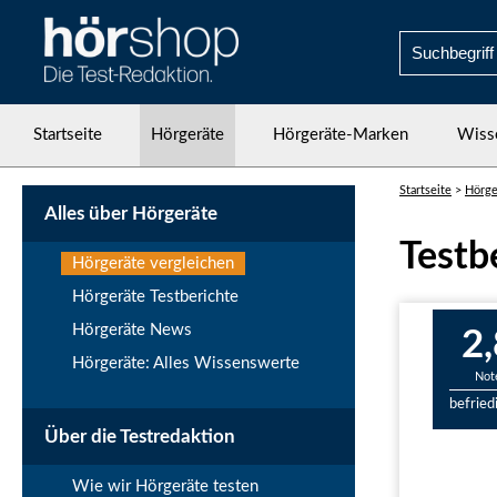
Startseite
Hörgeräte
Hörgeräte-Marken
Wiss
Startseite
>
Hörge
Alles über Hörgeräte
Testb
Hörgeräte vergleichen
Hörgeräte Testberichte
Hörgeräte News
2,
Hörgeräte: Alles Wissenswerte
Not
befried
Über die Testredaktion
Wie wir Hörgeräte testen