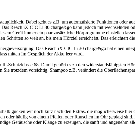
agstauglichkeit. Dabei geht es z.B. um automatisierte Funktionen oder 
en. Das Reach iX-CIC Li 30 charge&go kann jedoch mit wechselnden o
 diesem Gerät immer ein paar zusätzliche Hörprogramme einstellen lass
inen Schritten so weit an, bis mein Hörziel erreicht ist. Das erleichter
Energieversorgung. Das Reach iX-CIC Li 30 charge&go hat einen integ
dass mitten Im Gespräch der Akku leer wird.
h IP-Schutzklasse 68. Damit gehört es zu den widerstandsfähigsten Hö
Seien Sie trotzdem vorsichtig. Shampoo z.B. verändert die Oberflächens
halb gucken wir noch kurz nach den Extras, die möglicherweise hier dri
tlich oder häufig von einem Pfeifen oder Rauschen im Ohr geplagt sin
tbandige Geräusche oder Klänge zu erzeugen, die sanft und angenehm all