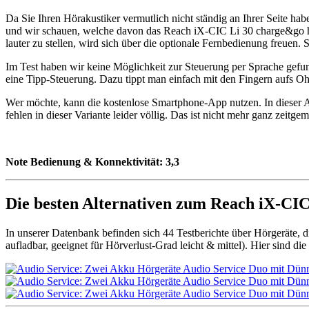
Da Sie Ihren Hörakustiker vermutlich nicht ständig an Ihrer Seite ha
und wir schauen, welche davon das Reach iX-CIC Li 30 charge&go hat.
lauter zu stellen, wird sich über die optionale Fernbedienung freu
Im Test haben wir keine Möglichkeit zur Steuerung per Sprache gefund
eine Tipp-Steuerung. Dazu tippt man einfach mit den Fingern aufs Oh
Wer möchte, kann die kostenlose Smartphone-App nutzen. In dieser A
fehlen in dieser Variante leider völlig. Das ist nicht mehr ganz zeitg
Note Bedienung & Konnektivität:
3,3
Die besten Alternativen zum Reach iX-CI
In unserer Datenbank befinden sich 44 Testberichte über Hörgeräte, 
aufladbar, geeignet für Hörverlust-Grad leicht & mittel). Hier sind di