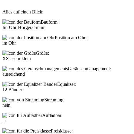
Alles auf einen Blick:
Bauform:
Im-Ohr-Hörgerät mini
Position am Ohr:
im Ohr
Größe:
XS - sehr klein
Geräuschmanagement:
ausreichend
Equalizer:
12 Bänder
Streaming:
nein
Aufladbar:
ja
Preisklasse: