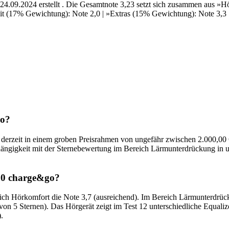
4.09.2024 erstellt . Die Gesamtnote 3,23 setzt sich zusammen aus »
t (17% Gewichtung): Note 2,0 | »Extras (15% Gewichtung): Note 3,3 | 
go?
zeit in einem groben Preisrahmen von ungefähr zwischen 2.000,00 € u
ängigkeit mit der Sternebewertung im Bereich Lärmunterdrückung in un
30 charge&go?
h Hörkomfort die Note 3,7 (ausreichend). Im Bereich Lärmunterdrücku
on 5 Sternen). Das Hörgerät zeigt im Test 12 unterschiedliche Equali
.