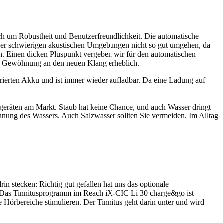
auch um Robustheit und Benutzerfreundlichkeit. Die automatische
der schwierigen akustischen Umgebungen nicht so gut umgehen, da
en. Einen dicken Pluspunkt vergeben wir für den automatischen
t die Gewöhnung an den neuen Klang erheblich.
rierten Akku und ist immer wieder aufladbar. Da eine Ladung auf
rgeräten am Markt. Staub hat keine Chance, und auch Wasser dringt
pannung des Wassers. Auch Salzwasser sollten Sie vermeiden. Im Alltag
n stecken: Richtig gut gefallen hat uns das optionale
d. Das Tinnitusprogramm im Reach iX-CIC Li 30 charge&go ist
e Hörbereiche stimulieren. Der Tinnitus geht darin unter und wird