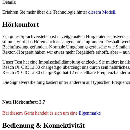
Details:
Erfahren Sie mehr über die Technologie hinter
diesem Modell
.
Hörkomfort
Ein gutes Sprachverstehen ist in zeitgemäßen Hörgeräten selbstvers
stimmt, wird das Hören auch als angenehm empfunden. Deshalb werf
Beeinflussung gefunden. Normale Umgebungsgeräusche wie Straßenlär
Rexton-Hörgerät haben wir etwas mehr Regeltiefe erhofft, aber – nun 
Unser Test hat eine Impulsschalldämpfung entdeckt. Sie mildert knall
Reach iX-CIC Li 30 charge&go überzeugt uns durch sein natürliches,
Reach iX-CIC Li 30 charge&go hat 12 einstellbare Frequenzbänder und
Die Signalverarbeitung basiert unter anderem auf typischen Frequenz
Note Hörkomfort:
3,7
Bei diesem Gerät handelt es sich um eine
Eigenmarke
Bedienung & Konnektivität