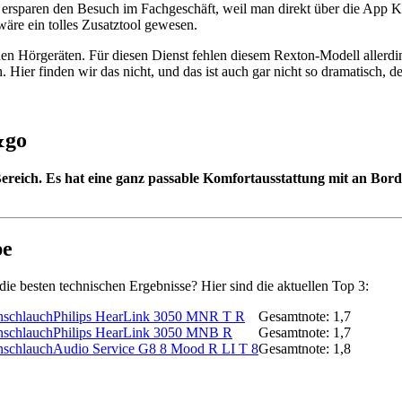
s ersparen den Besuch im Fachgeschäft, weil man direkt über die App
wäre ein tolles Zusatztool gewesen.
en Hörgeräten. Für diesen Dienst fehlen diesem Rexton-Modell allerdin
 Hier finden wir das nicht, und das ist auch gar nicht so dramatisch,
&go
ereich. Es hat eine ganz passable Komfortausstattung mit an Bord,
pe
ie besten technischen Ergebnisse? Hier sind die aktuellen Top 3:
Philips HearLink 3050 MNR T R
Gesamtnote: 1,7
Philips HearLink 3050 MNB R
Gesamtnote: 1,7
Audio Service G8 8 Mood R LI T 8
Gesamtnote: 1,8