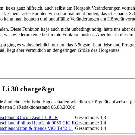
ben, ist es ganz hilfreich, auch selbst am Hörgerät Veränderungen vor
 Einen Taster konnten wir schonmal nicht finden, das ist schade. Scha
en. So kann man bequem und unauffällig Veränderungen am Hörgerät vor
en. Diese Funktion ist ja auch nicht unbedingt nötig, hätte uns aber 
r, was wiederum eine bestimmte Funktion auslöst. Aber hier in diesem R
pp ging es wahrscheinlich nur um das Nötigste. Laut, leise und Progra
emäß, liegt aber vermutlich an der geringen Größe des Hörgerätes.
C Li 30 charge&go
die ähnliche technische Eigenschaften wie dieses Hörgerät aufweisen 
e besten 3 (Redaktionsstand 06.08.2026):
Oticon Zeal 1 CIC R
Gesamtnote: 1,3
Philips HearLink 9050 CIC R
Gesamtnote: 1,4
Oton & friends ViO T442 Li
Gesamtnote: 1,4