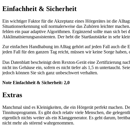
Einfachheit & Sicherheit
Ein wichtiger Faktor für die Akzeptanz eines Hörgerätes ist die Allt
Situationserkennung soll normalerweise das Zuhören leichter mach
fehlen ein paar adaptive Algorithmen. Ergänzend sollte man sich bei
Akklimatisierungsassistenten. Der hebt die Startlautstärke in sehr kle
Zur einfachen Handhabung im Alltag gehört auf jeden Fall auch die 
jeden Fall für den ganzen Tag reicht, müssen wir keine Sorge haben, 
Das Datenblatt bescheinigt dem Rexton-Gerät eine Zertifizierung nac
nicht ins Gehäuse ein, sofern es nicht tiefer als 1,5 m untertaucht. 
jedoch können Sie sich ganz unbeschwert verhalten.
Note Einfachheit & Sicherheit:
2,0
Extras
Manchmal sind es Kleinigkeiten, die ein Hörgerät perfekt machen. Des
Tinnitusprogramm. Es gibt doch relativ viele Menschen, die gelegen
eigentlich nichts weiter als ein Klanggenerator. Es geht darum, brei
nicht mehr als störend wahrgenommen.