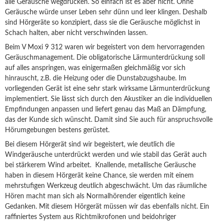
alle Geräusche wegdrücken. So einfach ist es aber nicht. Ohne
Geräusche würde unser Leben sehr dünn und leer klingen. Deshalb
sind Hörgeräte so konzipiert, dass sie die Geräusche möglichst in
Schach halten, aber nicht verschwinden lassen.
Beim V Moxi 9 312 waren wir begeistert von dem hervorragenden
Geräuschmanagement. Die obligatorische Lärmunterdrückung soll
auf alles anspringen, was einigermaßen gleichmäßig vor sich
hinrauscht, z.B. die Heizung oder die Dunstabzugshaube. Im
vorliegenden Gerät ist eine sehr stark wirksame Lärmunterdrückung
implementiert. Sie lässt sich durch den Akustiker an die individuellen
Empfindungen anpassen und liefert genau das Maß an Dämpfung,
das der Kunde sich wünscht. Damit sind Sie auch für anspruchsvolle
Hörumgebungen bestens gerüstet.
Bei diesem Hörgerät sind wir begeistert, wie deutlich die
Windgeräusche unterdrückt werden und wie stabil das Gerät auch
bei stärkerem Wind arbeitet. Knallende, metallische Geräusche
haben in diesem Hörgerät keine Chance, sie werden mit einem
mehrstufigen Werkzeug deutlich abgeschwächt. Um das räumliche
Hören macht man sich als Normalhörender eigentlich keine
Gedanken. Mit diesem Hörgerät müssen wir das ebenfalls nicht. Ein
raffiniertes System aus Richtmikrofonen und beidohriger