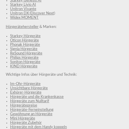
Starkey Genesis AI
Starkey Livio AI
Unitron Vivante
Unitron DX (Discover Next)
Widex MOMENT
Hörgerätehersteller
& Marken:
Starkey Hörgeräte
Oticon Hörgeräte
Phonak Hörgeräte
Signia Hörgeräte
ReSound Hörgeräte
Philips Hörgeräte
Soniton Hörgeräte
KIND Hörgeräte
Wichtige Infos über Hörgeräte und Technik:
Im-Ohr-Hörgeräte
Unsichtbare Hörgeräte
Exhörer-Hörgeräte
Hörgeräte und die Krankenkasse
Hörgeräte zum Nulltarif
Hörgerätepreise
Hörgeräte-Ferneinstellung
Gewöhnung an Hörgeräte
Mini Hörgeräte
Hörgeräte Zubehör
Hörgeräte mit dem Handy koppeln