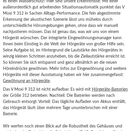
es einen Wasserschutz? Hier sind unsere Erkenntnisse: Mit einer
außerordentlich gut arbeitenden Situationsautomatik punktet das V
Moxi 9 312 in Sachen Alltags-Performance. Die fein abgestimmte
Erkennung der akustischen Szenerie lässt uns mühelos durch
unterschiedliche Hörumgebungen gehen, ohne dass wir manuell
nachjustieren müssen. Das ist genau das, was wir uns von einem
Hörgerät wünschen. Der integrierte Eingewöhnungsmanager kann
Ihnen beim Einstieg in die Welt der Hörgeräte von großer Hilfe sein.
Seine Aufgabe ist, im Hintergrund die Lautstärke des Hörgerätes in
winzig kleinen Schritten anzuheben, bis die Ziellautstärke erreicht ist.
So können Sie sich entspannt und ganz allmählich an die neuen
Höreindrücke gewöhnen. Mehr Infos zur Eingewöhnung und weitere
Hörgeräte mit dieser Ausstattung haben wir hier zusammengefasst:
Gewöhnung an Hörgeräte
.
Das V Moxi 9 312 ist nicht aufladbar. Es wird mit
Hörgeräte-Batterien
der Größe 312 betrieben. Nachteil: Die Batterien werden nach
Gebrauch entsorgt. Vorteil: Das tägliche Aufladen von Akkus entfällt,
das Hörgerät läuft über mehrere Tage ununterbrochen mit einer
Batterie.
Wir werfen noch einen Blick auf die Robustheit des Gehäuses und