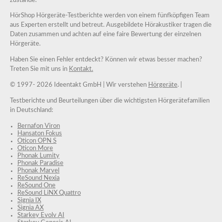
HörShop Hörgeräte-Testberichte werden von einem fünfköpfigen Team
aus Experten erstellt und betreut. Ausgebildete Hörakustiker tragen die
Daten zusammen und achten auf eine faire Bewertung der einzelnen
Hörgeräte.
Haben Sie einen Fehler entdeckt? Können wir etwas besser machen?
Treten Sie mit uns in
Kontakt.
© 1997-
2026 Ideentakt GmbH
| Wir verstehen
Hörgeräte
. |
Testberichte und Beurteilungen über die wichtigsten Hörgerätefamilien
in Deutschland:
Bernafon Viron
Hansaton Fokus
Oticon OPN S
Oticon More
Phonak Lumity
Phonak Paradise
Phonak Marvel
ReSound Nexia
ReSound One
ReSound LiNX Quattro
Signia IX
Signia AX
Starkey Evolv AI