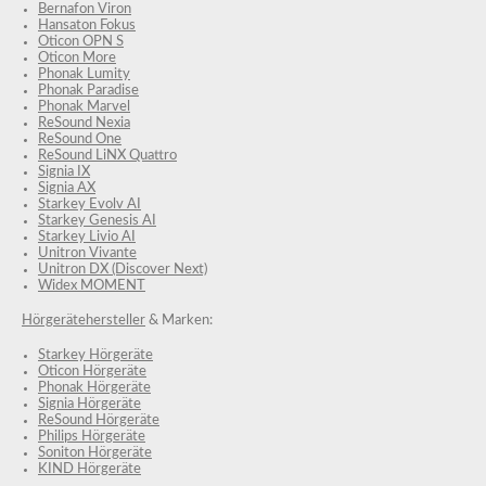
Bernafon Viron
Hansaton Fokus
Oticon OPN S
Oticon More
Phonak Lumity
Phonak Paradise
Phonak Marvel
ReSound Nexia
ReSound One
ReSound LiNX Quattro
Signia IX
Signia AX
Starkey Evolv AI
Starkey Genesis AI
Starkey Livio AI
Unitron Vivante
Unitron DX (Discover Next)
Widex MOMENT
Hörgerätehersteller
& Marken:
Starkey Hörgeräte
Oticon Hörgeräte
Phonak Hörgeräte
Signia Hörgeräte
ReSound Hörgeräte
Philips Hörgeräte
Soniton Hörgeräte
KIND Hörgeräte