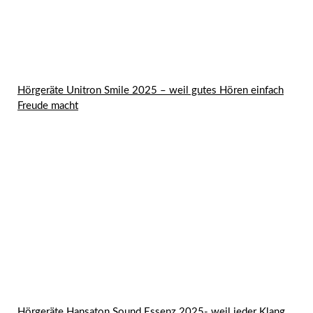
Hörgeräte Unitron Smile 2025 – weil gutes Hören einfach
Freude macht
Hörgeräte Hansaton Sound Essenz 2025- weil jeder Klang