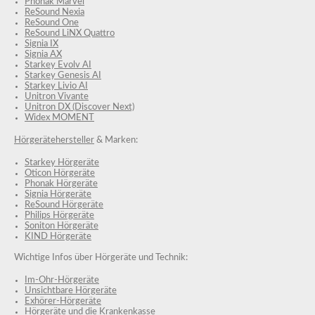
Phonak Marvel
ReSound Nexia
ReSound One
ReSound LiNX Quattro
Signia IX
Signia AX
Starkey Evolv AI
Starkey Genesis AI
Starkey Livio AI
Unitron Vivante
Unitron DX (Discover Next)
Widex MOMENT
Hörgerätehersteller
& Marken:
Starkey Hörgeräte
Oticon Hörgeräte
Phonak Hörgeräte
Signia Hörgeräte
ReSound Hörgeräte
Philips Hörgeräte
Soniton Hörgeräte
KIND Hörgeräte
Wichtige Infos über Hörgeräte und Technik:
Im-Ohr-Hörgeräte
Unsichtbare Hörgeräte
Exhörer-Hörgeräte
Hörgeräte und die Krankenkasse