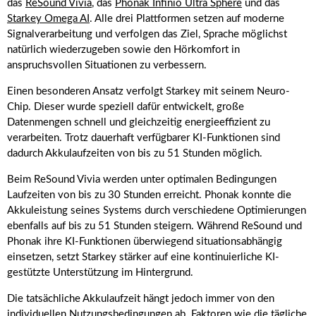
das
ReSound Vivia
, das
Phonak Infinio Ultra Sphere
und das
Starkey Omega AI
. Alle drei Plattformen setzen auf moderne
Signalverarbeitung und verfolgen das Ziel, Sprache möglichst
natürlich wiederzugeben sowie den Hörkomfort in
anspruchsvollen Situationen zu verbessern.
Einen besonderen Ansatz verfolgt Starkey mit seinem Neuro-
Chip. Dieser wurde speziell dafür entwickelt, große
Datenmengen schnell und gleichzeitig energieeffizient zu
verarbeiten. Trotz dauerhaft verfügbarer KI-Funktionen sind
dadurch Akkulaufzeiten von bis zu 51 Stunden möglich.
Beim ReSound Vivia werden unter optimalen Bedingungen
Laufzeiten von bis zu 30 Stunden erreicht. Phonak konnte die
Akkuleistung seines Systems durch verschiedene Optimierungen
ebenfalls auf bis zu 51 Stunden steigern. Während ReSound und
Phonak ihre KI-Funktionen überwiegend situationsabhängig
einsetzen, setzt Starkey stärker auf eine kontinuierliche KI-
gestützte Unterstützung im Hintergrund.
Die tatsächliche Akkulaufzeit hängt jedoch immer von den
individuellen Nutzungsbedingungen ab. Faktoren wie die tägliche