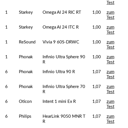
Test
1
Starkey
Omega AI 24 RIC RT
1,00
zum
Test
1
Starkey
Omega AI 24 ITC R
1,00
zum
Test
1
ReSound
Vivia 9 60S-DRWC
1,00
zum
Test
1
Phonak
Infinio Ultra Sphere 90
1,00
zum
R
Test
6
Phonak
Infinio Ultra 90 R
1,07
zum
Test
6
Phonak
Infinio Ultra Sphere 70
1,07
zum
R
Test
6
Oticon
Intent 1 mini Ex R
1,07
zum
Test
6
Philips
HearLink 9050 MNR T
1,07
zum
R
Test