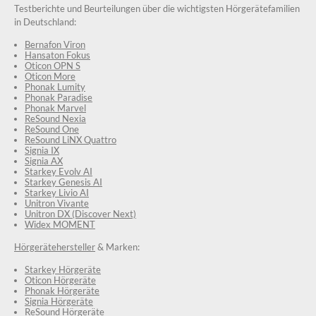
Testberichte und Beurteilungen über die wichtigsten Hörgerätefamilien
in Deutschland:
Bernafon Viron
Hansaton Fokus
Oticon OPN S
Oticon More
Phonak Lumity
Phonak Paradise
Phonak Marvel
ReSound Nexia
ReSound One
ReSound LiNX Quattro
Signia IX
Signia AX
Starkey Evolv AI
Starkey Genesis AI
Starkey Livio AI
Unitron Vivante
Unitron DX (Discover Next)
Widex MOMENT
Hörgerätehersteller
& Marken:
Starkey Hörgeräte
Oticon Hörgeräte
Phonak Hörgeräte
Signia Hörgeräte
ReSound Hörgeräte