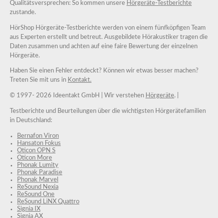
Qualitätsversprechen: So kommen unsere
Hörgeräte-Testberichte
zustande.
HörShop Hörgeräte-Testberichte werden von einem fünfköpfigen Team
aus Experten erstellt und betreut. Ausgebildete Hörakustiker tragen die
Daten zusammen und achten auf eine faire Bewertung der einzelnen
Hörgeräte.
Haben Sie einen Fehler entdeckt? Können wir etwas besser machen?
Treten Sie mit uns in
Kontakt.
© 1997-
2026 Ideentakt GmbH
| Wir verstehen
Hörgeräte
. |
Testberichte und Beurteilungen über die wichtigsten Hörgerätefamilien
in Deutschland:
Bernafon Viron
Hansaton Fokus
Oticon OPN S
Oticon More
Phonak Lumity
Phonak Paradise
Phonak Marvel
ReSound Nexia
ReSound One
ReSound LiNX Quattro
Signia IX
Signia AX