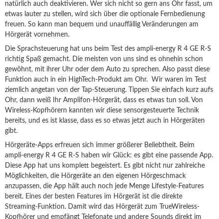
natürlich auch deaktivieren. Wer sich nicht so gern ans Ohr fasst, um
etwas lauter zu stellen, wird sich über die optionale Fernbedienung
freuen. So kann man bequem und unauffällig Veränderungen am
Hörgerät vornehmen.
Die Sprachsteuerung hat uns beim Test des ampli-energy R 4 GE R-S
richtig Spaß gemacht. Die meisten von uns sind es ohnehin schon
gewöhnt, mit ihrer Uhr oder dem Auto zu sprechen. Also passt diese
Funktion auch in ein HighTech-Produkt am Ohr. Wir waren im Test
ziemlich angetan von der Tap-Steuerung. Tippen Sie einfach kurz aufs
Ohr, dann weiß Ihr Amplifon-Hörgerät, dass es etwas tun soll. Von
Wireless-Kopfhörern kannten wir diese sensorgesteuerte Technik
bereits, und es ist klasse, dass es so etwas jetzt auch in Hörgeräten
gibt.
Hörgeräte-Apps erfreuen sich immer größerer Beliebtheit. Beim
ampli-energy R 4 GE R-S haben wir Glück: es gibt eine passende App.
Diese App hat uns komplett begeistert. Es gibt nicht nur zahlreiche
Möglichkeiten, die Hörgeräte an den eigenen Hörgeschmack
anzupassen, die App hält auch noch jede Menge Lifestyle-Features
bereit. Eines der besten Features im Hörgerät ist die direkte
Streaming-Funktion. Damit wird das Hörgerät zum TrueWireless-
Kopfhörer und empfängt Telefonate und andere Sounds direkt im