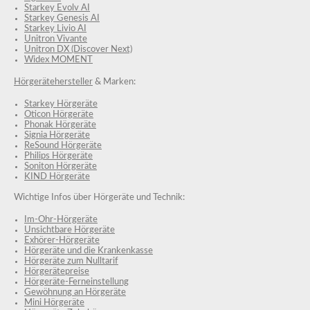
Starkey Evolv AI
Starkey Genesis AI
Starkey Livio AI
Unitron Vivante
Unitron DX (Discover Next)
Widex MOMENT
Hörgerätehersteller
& Marken:
Starkey Hörgeräte
Oticon Hörgeräte
Phonak Hörgeräte
Signia Hörgeräte
ReSound Hörgeräte
Philips Hörgeräte
Soniton Hörgeräte
KIND Hörgeräte
Wichtige Infos über Hörgeräte und Technik:
Im-Ohr-Hörgeräte
Unsichtbare Hörgeräte
Exhörer-Hörgeräte
Hörgeräte und die Krankenkasse
Hörgeräte zum Nulltarif
Hörgerätepreise
Hörgeräte-Ferneinstellung
Gewöhnung an Hörgeräte
Mini Hörgeräte