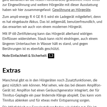
ganz allmählich an die neuen Höreindrücke gewöhnen. Mehr Infos
zur Eingewöhnung und weitere Hörgeräte mit dieser Ausstattung
haben wir hier zusammengefasst:
Gewöhnung an Hörgeräte
.
Zum ampli-energy R 4 GE R-S wird ein Ladegerät mitgeliefert, denn
es hat eingebaute Akkus. Das ist zeitgemäß, benutzerfreundlich, und
das erwarten wir auch von einem modernen Hörgerät.
Mit IP 68-Zertifizierung kann das Hörgerät allerhand widrigen
Einflüssen widerstehen. Staub kann nicht eindringen, auch einem
längeren Untertauchen in Wasser hält es stand, und gegen
Berührungen ist es ebenfalls geschützt.
Note Einfachheit & Sicherheit:
1,3
Extras
Manchmal gibt es in den Hörgeräten noch Zusatzfunktionen, die
ganz nützlich sein können. Mal sehen, wie das bei diesem Amplifon-
Gerät ist: Amplifon hat einen Geräuschgenerator integriert, der für
Tinnitus-Geplagte ein paar lindernde Klänge abspielt. Das kann vom
Tinnitus ablenken und für etwas mehr Entspannung sorgen.