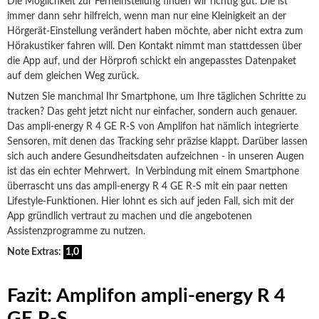
Die Möglichkeit zur Ferneinstellung finden wir richtig gut. Die ist
immer dann sehr hilfreich, wenn man nur eine Kleinigkeit an der
Hörgerät-Einstellung verändert haben möchte, aber nicht extra zum
Hörakustiker fahren will. Den Kontakt nimmt man stattdessen über
die App auf, und der Hörprofi schickt ein angepasstes Datenpaket
auf dem gleichen Weg zurück.
Nutzen Sie manchmal Ihr Smartphone, um Ihre täglichen Schritte zu
tracken? Das geht jetzt nicht nur einfacher, sondern auch genauer.
Das ampli-energy R 4 GE R-S von Amplifon hat nämlich integrierte
Sensoren, mit denen das Tracking sehr präzise klappt. Darüber lassen
sich auch andere Gesundheitsdaten aufzeichnen - in unseren Augen
ist das ein echter Mehrwert. In Verbindung mit einem Smartphone
überrascht uns das ampli-energy R 4 GE R-S mit ein paar netten
Lifestyle-Funktionen. Hier lohnt es sich auf jeden Fall, sich mit der
App gründlich vertraut zu machen und die angebotenen
Assistenzprogramme zu nutzen.
Note Extras:
1,0
Fazit: Amplifon ampli-energy R 4
GE R-S