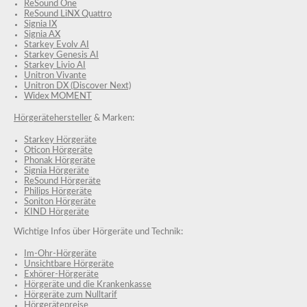
ReSound One
ReSound LiNX Quattro
Signia IX
Signia AX
Starkey Evolv AI
Starkey Genesis AI
Starkey Livio AI
Unitron Vivante
Unitron DX (Discover Next)
Widex MOMENT
Hörgerätehersteller
& Marken:
Starkey Hörgeräte
Oticon Hörgeräte
Phonak Hörgeräte
Signia Hörgeräte
ReSound Hörgeräte
Philips Hörgeräte
Soniton Hörgeräte
KIND Hörgeräte
Wichtige Infos über Hörgeräte und Technik:
Im-Ohr-Hörgeräte
Unsichtbare Hörgeräte
Exhörer-Hörgeräte
Hörgeräte und die Krankenkasse
Hörgeräte zum Nulltarif
Hörgerätepreise