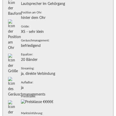
Lautsprecher im Gehörgang
Position am Ohr:
hinter dem Ohr
Größe:
XS - sehr klein
Geräuschmanagement:
befriedigend
Equalizer:
20 Bänder
Streaming:
ja, direkte Verbindung
Aufladbar:
ja
Preisklasse:
Markteinführung: