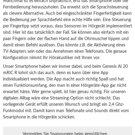
Manchmal ist es einfach unpraktisch, erst das Smartphone oder die
Fernbedienung herauszuholen. Da erweist sich die Sprachsteuerung
als clevere Alternative. Auch bei eingeschränkter Fingerfertigkeit kann
die Bedienung per Sprachbefehl eine echte Hilfe sein. Eine Steuerung
per Fingertipp setzt voraus, dass Sensoren im Hörgerät implementiert
sind. Hier ist das tatsächlich der Fall. Sie können also einfach mit ein
paar Fingern oder der flachen Hand auf die Ohrmuschel tippen und
damit einen Befehl auslösen. Das könnte z.B. die Aktivierung eines
TV-Adapters sein oder das Annehmen eines Telefonats. Die genaue
Konfiguration nimmt Ihr Hörakustiker mit Ihnen vor.
Unser Smartphone haben wir immer dabei, und beim Genesis AI 20
mRIC R lohnt sich das auch, denn es kann über eine App
individualisiert werden. Die App macht auch richtig Spaß und hat
einen Funktionsumfang, den man in einer Hörgeräte-App gar nicht
erwartet hätte. Wer gerne spielt, ist hier genau richtig. Für unseren
digitalen Alltag wäre eine Streaming-Option nicht schlecht. Das
vorliegende Gerät erfüllt unseren Wunsch und bringt ein 2,4 Ghz-
Funkmodul mit. Damit kann man Telefonate und Sounds direkt vom
Smartphone in die Hörgeräte schicken.
Vermeiden Sie Spannungen beim gemütlichen