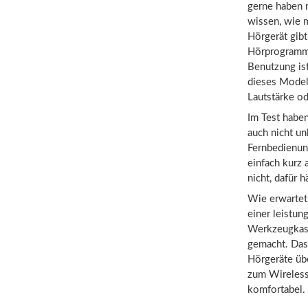
gerne haben 
wissen, wie 
Hörgerät gibt
Hörprogramme
Benutzung ist
dieses Model
Lautstärke o
Im Test haben
auch nicht un
Fernbedienun
einfach kurz 
nicht, dafür 
Wie erwartet
einer leistun
Werkzeugkaste
gemacht. Das
Hörgeräte üb
zum Wireless
komfortabel.