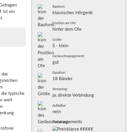
Getragen
Bauform:
 ist ein
klassisches Hörgerät
t.
Position am Ohr:
hinter dem Ohr
Größe:
S - klein
Geräuschmanagement:
gut
Equalizer:
 das
18 Bänder
gsreichen
es
Streaming:
 die typische
ja, direkte Verbindung
o weit
Aufladbar:
ie
nein
senkung
Preisklasse:
krofone