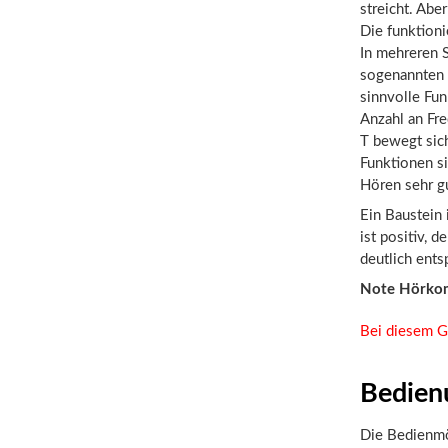
streicht. Abe
Die funktioni
In mehreren S
sogenannten K
sinnvolle Fun
Anzahl an Fr
T bewegt sich
Funktionen si
Hören sehr gu
Ein Baustein 
ist positiv, 
deutlich ents
Note Hörko
Bei diesem G
Bedien
Die Bedienmö