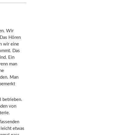
en. Wir
. Das Hören
n wir eine
kommt. Das
ind. Ein
 wenn man
me
rden. Man
nbemerkt
 betrieben.
laden von
terie.
mfassenden
leicht etwas