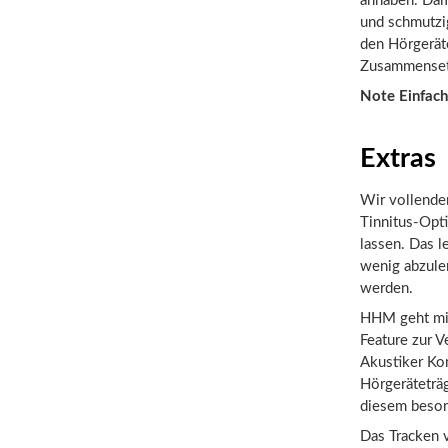
anhaben. Dam
und schmutzi
den Hörgerät
Zusammensetz
Note Einfach
Extras
Wir vollenden
Tinnitus-Opti
lassen. Das l
wenig abzule
werden.
HHM geht mit 
Feature zur 
Akustiker Ko
Hörgeräteträg
diesem beson
Das Tracken 