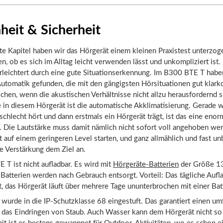
heit & Sicherheit
te Kapitel haben wir das Hörgerät einem kleinen Praxistest unterzog
n, ob es sich im Alltag leicht verwenden lässt und unkompliziert ist
rleichtert durch eine gute Situationserkennung. Im B300 BTE T habe
Automatik gefunden, die mit den gängigsten Hörsituationen gut klar
chen, wenn die akustischen Verhältnisse nicht allzu herausfordernd s
e in diesem Hörgerät ist die automatische Akklimatisierung. Gerade
schlecht hört und dann erstmals ein Hörgerät trägt, ist das eine enor
g. Die Lautstärke muss damit nämlich nicht sofort voll angehoben we
 auf einem geringeren Level starten, und ganz allmählich und fast u
ie Verstärkung dem Ziel an.
T ist nicht aufladbar. Es wird mit
Hörgeräte-Batterien
der Größe 13
 Batterien werden nach Gebrauch entsorgt. Vorteil: Das tägliche Auf
t, das Hörgerät läuft über mehrere Tage ununterbrochen mit einer Bat
wurde in die IP-Schutzklasse 68 eingestuft. Das garantiert einen u
 das Eindringen von Staub. Auch Wasser kann dem Hörgerät nicht so 