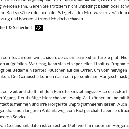
it ist es bestens gewappnet für Outdoor-Aktivitäten, wo es schon e
g werden kann. Gehen Sie trotzdem nicht unbedingt baden oder sc
en. Badezusätze oder auch der Salzgehalt im Meerwasser verändern 
ung und können letztendlich doch schaden.
heit & Sicherheit:
2,3
 den Test, indem wir schauen, ob es ein paar Extras für Sie gibt: Hier 
on aufgefallen. Wer mag, kann sich ein spezielles Tinnitus-Programm
egt bei Bedarf ein sanftes Rauschen auf die Ohren, um vom nervigen 
nken. Die Geräusche können nach dem persönlichen Hörgeschmack g
der Zeit und stellt mit dem Remote-Einstellungsservice ein zukunft
Verfügung. Berufstätige Menschen mit wenig Zeit können online mit 
ntakt aufnehmen und ihre Hörgeräte umprogrammieren lassen. Auch
er, die einen längeren Anfahrtsweg zum Fachgeschäft haben, profiti
deren Service.
von Gesundheitsdaten ist ein echter Mehrwert in modernen Hörgerät