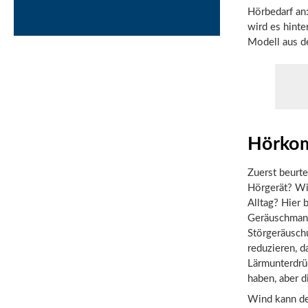
Hörbedarf an
wird es hinte
Modell aus de
Hörkom
Zuerst beurt
Hörgerät? Wi
Alltag? Hier 
Geräuschmana
Störgeräusch
reduzieren, d
Lärmunterdrü
haben, aber d
Wind kann de