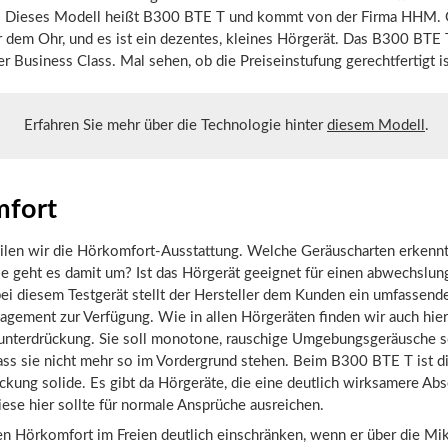
: Dieses Modell heißt B300 BTE T und kommt von der Firma HHM. 
r dem Ohr, und es ist ein dezentes, kleines Hörgerät. Das B300 BTE T
r Business Class. Mal sehen, ob die Preiseinstufung gerechtfertigt is
Erfahren Sie mehr über die Technologie hinter
diesem Modell
.
fort
eilen wir die Hörkomfort-Ausstattung. Welche Geräuscharten erkennt
e geht es damit um? Ist das Hörgerät geeignet für einen abwechslun
bei diesem Testgerät stellt der Hersteller dem Kunden ein umfassend
gement zur Verfügung. Wie in allen Hörgeräten finden wir auch hier
unterdrückung. Sie soll monotone, rauschige Umgebungsgeräusche s
ass sie nicht mehr so im Vordergrund stehen. Beim B300 BTE T ist d
ckung solide. Es gibt da Hörgeräte, die eine deutlich wirksamere Ab
iese hier sollte für normale Ansprüche ausreichen.
n Hörkomfort im Freien deutlich einschränken, wenn er über die Mi