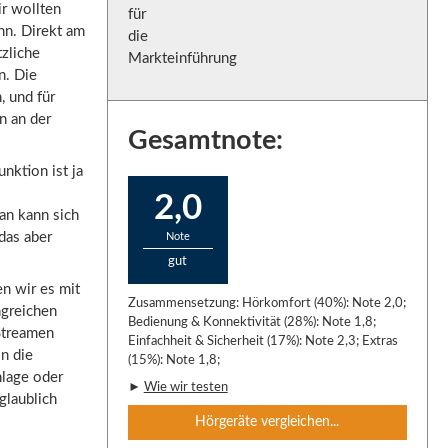
r wollten
nn. Direkt am
tzliche
n. Die
, und für
n an der
Gesamtnote:
nktion ist ja
2,0
an kann sich
das aber
Note
gut
n wir es mit
Zusammensetzung: Hörkomfort (40%): Note 2,0;
ngreichen
Bedienung & Konnektivität (28%): Note 1,8;
 Streamen
Einfachheit & Sicherheit (17%): Note 2,3; Extras
n die
(15%): Note 1,8;
nlage oder
►
Wie wir testen
glaublich
Hörgeräte vergleichen...