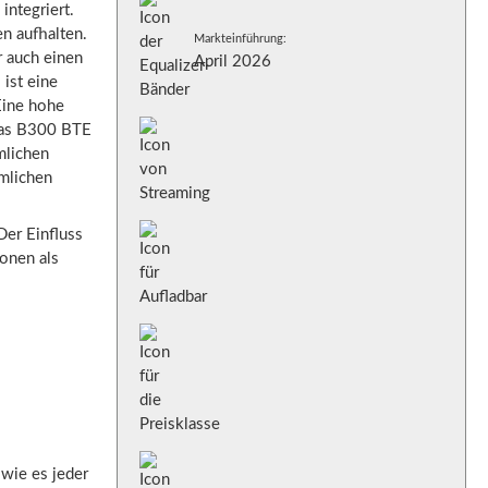
integriert.
en aufhalten.
Markteinführung:
r auch einen
April 2026
 ist eine
Eine hohe
 Das B300 BTE
mlichen
umlichen
Der Einfluss
ionen als
wie es jeder