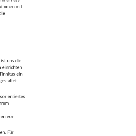
inmal nass
hwimmen mit
die
ist uns die
 einrichten
Tinnitus ein
estaltet
sorientiertes
ihrem
eren von
en. Für