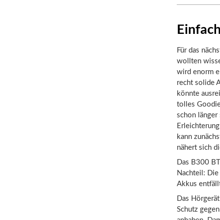
Einfach
Für das nächs
wollten wisse
wird enorm e
recht solide 
könnte ausrei
tolles Goodi
schon länger 
Erleichterun
kann zunächst
nähert sich d
Das B300 BTE 
Nachteil: Die
Akkus entfäll
Das Hörgerät 
Schutz gegen