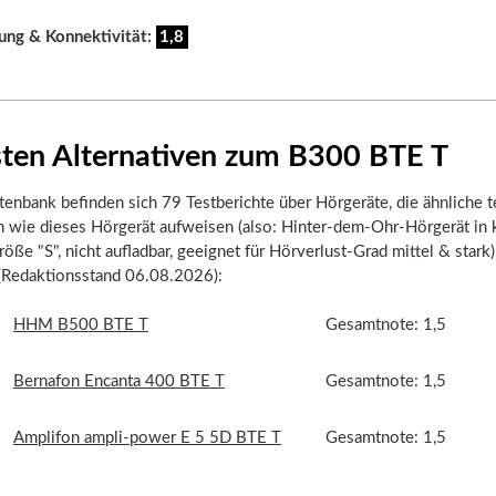
ung & Konnektivität:
1,8
sten Alternativen zum B300 BTE T
tenbank befinden sich 79 Testberichte über Hörgeräte, die ähnliche 
n wie dieses Hörgerät aufweisen (also: Hinter-dem-Ohr-Hörgerät in 
öße "S", nicht aufladbar, geeignet für Hörverlust-Grad mittel & stark)
 (Redaktionsstand 06.08.2026):
HHM B500 BTE T
Gesamtnote: 1,5
Bernafon Encanta 400 BTE T
Gesamtnote: 1,5
Amplifon ampli-power E 5 5D BTE T
Gesamtnote: 1,5