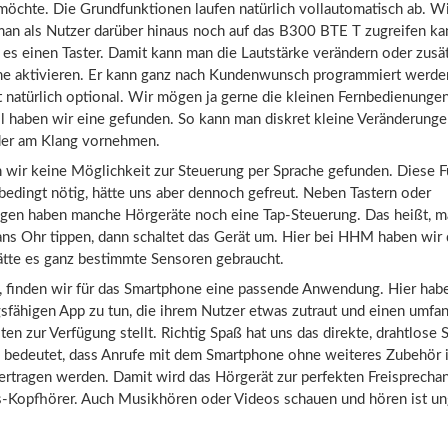
möchte. Die Grundfunktionen laufen natürlich vollautomatisch ab. Wi
man als Nutzer darüber hinaus noch auf das B300 BTE T zugreifen ka
 es einen Taster. Damit kann man die Lautstärke verändern oder zusä
 aktivieren. Er kann ganz nach Kundenwunsch programmiert werde
 natürlich optional. Wir mögen ja gerne die kleinen Fernbedienungen
l haben wir eine gefunden. So kann man diskret kleine Veränderunge
der am Klang vornehmen.
 wir keine Möglichkeit zur Steuerung per Sprache gefunden. Diese Fu
bedingt nötig, hätte uns aber dennoch gefreut. Neben Tastern oder
gen haben manche Hörgeräte noch eine Tap-Steuerung. Das heißt, m
ans Ohr tippen, dann schaltet das Gerät um. Hier bei HHM haben wir 
hätte es ganz bestimmte Sensoren gebraucht.
, finden wir für das Smartphone eine passende Anwendung. Hier habe
gsfähigen App zu tun, die ihrem Nutzer etwas zutraut und einen umfa
n zur Verfügung stellt. Richtig Spaß hat uns das direkte, drahtlose
 bedeutet, dass Anrufe mit dem Smartphone ohne weiteres Zubehör i
ertragen werden. Damit wird das Hörgerät zur perfekten Freisprecha
-Kopfhörer. Auch Musikhören oder Videos schauen und hören ist un