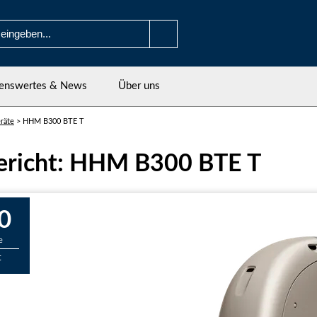
enswertes & News
Über uns
räte
>
HHM B300 BTE T
ericht: HHM B300 BTE T
0
e
t