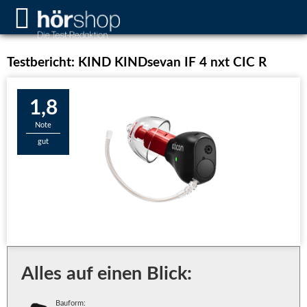
Testbericht: KIND KINDsevan IF 4 nxt CIC R
1,8
Note
gut
Alles auf einen Blick:
Bauform: