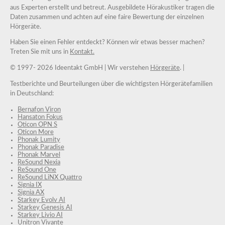
aus Experten erstellt und betreut. Ausgebildete Hörakustiker tragen die
Daten zusammen und achten auf eine faire Bewertung der einzelnen
Hörgeräte.
Haben Sie einen Fehler entdeckt? Können wir etwas besser machen?
Treten Sie mit uns in
Kontakt.
© 1997-
2026 Ideentakt GmbH
| Wir verstehen
Hörgeräte
. |
Testberichte und Beurteilungen über die wichtigsten Hörgerätefamilien
in Deutschland:
Bernafon Viron
Hansaton Fokus
Oticon OPN S
Oticon More
Phonak Lumity
Phonak Paradise
Phonak Marvel
ReSound Nexia
ReSound One
ReSound LiNX Quattro
Signia IX
Signia AX
Starkey Evolv AI
Starkey Genesis AI
Starkey Livio AI
Unitron Vivante