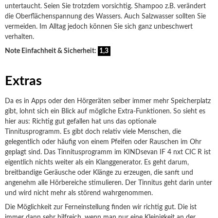
untertaucht. Seien Sie trotzdem vorsichtig. Shampoo z.B. verändert
die Oberflächenspannung des Wassers. Auch Salzwasser sollten Sie
vermeiden. Im Alltag jedoch können Sie sich ganz unbeschwert
verhalten.
Note Einfachheit & Sicherheit:
1,3
Extras
Da es in Apps oder den Hörgeräten selber immer mehr Speicherplatz
gibt, lohnt sich ein Blick auf mögliche Extra-Funktionen. So sieht es
hier aus: Richtig gut gefallen hat uns das optionale
Tinnitusprogramm. Es gibt doch relativ viele Menschen, die
gelegentlich oder häufig von einem Pfeifen oder Rauschen im Ohr
geplagt sind. Das Tinnitusprogramm im KINDsevan IF 4 nxt CIC R ist
eigentlich nichts weiter als ein Klanggenerator. Es geht darum,
breitbandige Geräusche oder Klänge zu erzeugen, die sanft und
angenehm alle Hörbereiche stimulieren. Der Tinnitus geht darin unter
und wird nicht mehr als störend wahrgenommen.
Die Möglichkeit zur Ferneinstellung finden wir richtig gut. Die ist
immer dann sehr hilfreich, wenn man nur eine Kleinigkeit an der