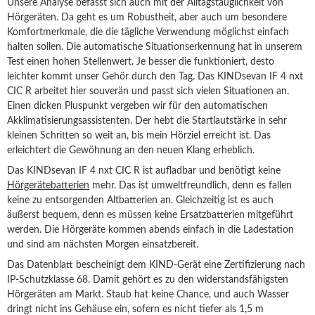
Unsere Analyse befasst sich auch mit der Alltagstauglichkeit von
Hörgeräten. Da geht es um Robustheit, aber auch um besondere
Komfortmerkmale, die die tägliche Verwendung möglichst einfach
halten sollen. Die automatische Situationserkennung hat in unserem
Test einen hohen Stellenwert. Je besser die funktioniert, desto
leichter kommt unser Gehör durch den Tag. Das KINDsevan IF 4 nxt
CIC R arbeitet hier souverän und passt sich vielen Situationen an.
Einen dicken Pluspunkt vergeben wir für den automatischen
Akklimatisierungsassistenten. Der hebt die Startlautstärke in sehr
kleinen Schritten so weit an, bis mein Hörziel erreicht ist. Das
erleichtert die Gewöhnung an den neuen Klang erheblich.
Das KINDsevan IF 4 nxt CIC R ist aufladbar und benötigt keine
Hörgerätebatterien
mehr. Das ist umweltfreundlich, denn es fallen
keine zu entsorgenden Altbatterien an. Gleichzeitig ist es auch
äußerst bequem, denn es müssen keine Ersatzbatterien mitgeführt
werden. Die Hörgeräte kommen abends einfach in die Ladestation
und sind am nächsten Morgen einsatzbereit.
Das Datenblatt bescheinigt dem KIND-Gerät eine Zertifizierung nach
IP-Schutzklasse 68. Damit gehört es zu den widerstandsfähigsten
Hörgeräten am Markt. Staub hat keine Chance, und auch Wasser
dringt nicht ins Gehäuse ein, sofern es nicht tiefer als 1,5 m