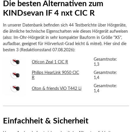
Die besten Alternativen zum
KINDsevan IF 4 nxt CIC R
In unserer Datenbank befinden sich 44 Testberichte über Hörgeräte,
die ähnliche technische Eigenschaften wie dieses Hörgerät aufweisen
(also: Im-Ohr-Hörgerät in sehr kompakter Bauform in Größe "XS",
aufladbar, geeignet für Hörverlust-Grad leicht & mittel). Hier sind die
besten 3 (Redaktionsstand 07.08.2026):
Gesamtnote:
Oticon Zeal 1 CIC R
1,3
Philips HearLink 9050 CIC
Gesamtnote:
R
1,4
Gesamtnote:
Oton & friends ViO T442 Li
1,4
Einfachheit & Sicherheit