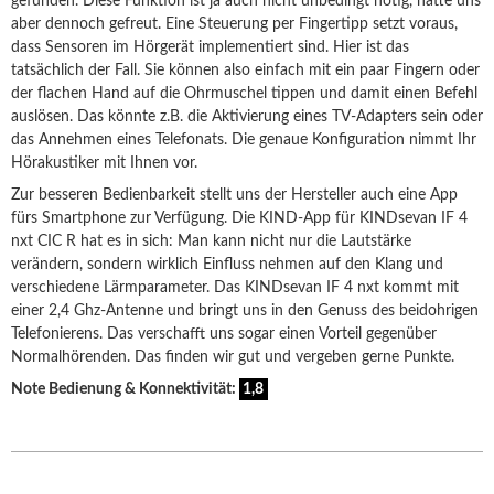
gefunden. Diese Funktion ist ja auch nicht unbedingt nötig, hätte uns
aber dennoch gefreut. Eine Steuerung per Fingertipp setzt voraus,
dass Sensoren im Hörgerät implementiert sind. Hier ist das
tatsächlich der Fall. Sie können also einfach mit ein paar Fingern oder
der flachen Hand auf die Ohrmuschel tippen und damit einen Befehl
auslösen. Das könnte z.B. die Aktivierung eines TV-Adapters sein oder
das Annehmen eines Telefonats. Die genaue Konfiguration nimmt Ihr
Hörakustiker mit Ihnen vor.
Zur besseren Bedienbarkeit stellt uns der Hersteller auch eine App
fürs Smartphone zur Verfügung. Die KIND-App für KINDsevan IF 4
nxt CIC R hat es in sich: Man kann nicht nur die Lautstärke
verändern, sondern wirklich Einfluss nehmen auf den Klang und
verschiedene Lärmparameter. Das KINDsevan IF 4 nxt kommt mit
einer 2,4 Ghz-Antenne und bringt uns in den Genuss des beidohrigen
Telefonierens. Das verschafft uns sogar einen Vorteil gegenüber
Normalhörenden. Das finden wir gut und vergeben gerne Punkte.
Note Bedienung & Konnektivität:
1,8